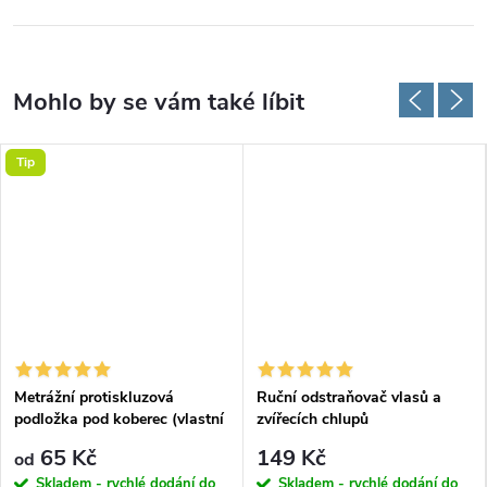
Tip
Metrážní protiskluzová
Ruční odstraňovač vlasů a
podložka pod koberec (vlastní
zvířecích chlupů
rozměr)
65 Kč
149 Kč
od
Skladem - rychlé dodání do
Skladem - rychlé dodání do