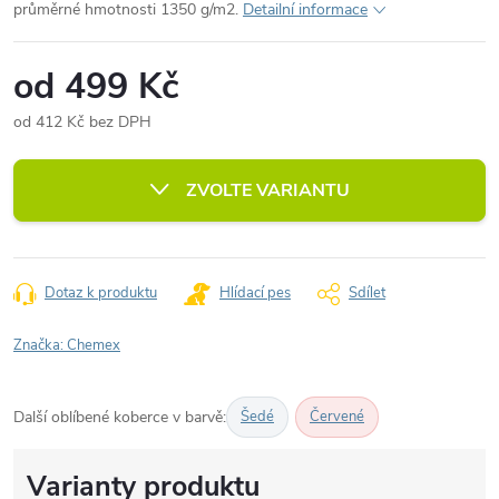
průměrné hmotnosti 1350 g/m2.
Detailní informace
od
499 Kč
od
412 Kč
bez DPH
Měrná
cena:
ZVOLTE VARIANTU
Dotaz k produktu
Hlídací pes
Sdílet
Značka:
Chemex
Další oblíbené koberce v barvě:
Šedé
Červené