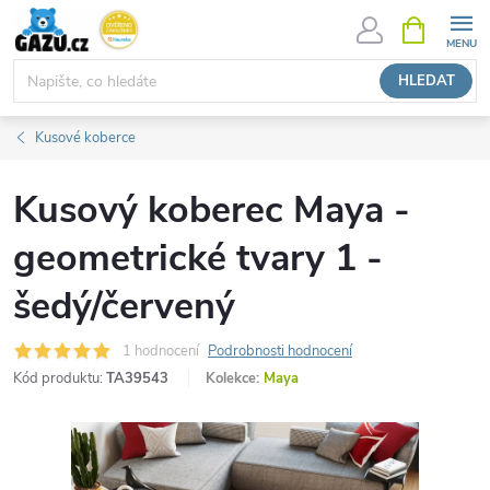
Přejít
NÁKUPNÍ
KOŠÍK
na
obsah
HLEDAT
Kusové koberce
Kusový koberec Maya -
geometrické tvary 1 -
šedý/červený
1 hodnocení
Podrobnosti hodnocení
Kód produktu:
TA39543
Kolekce:
Maya