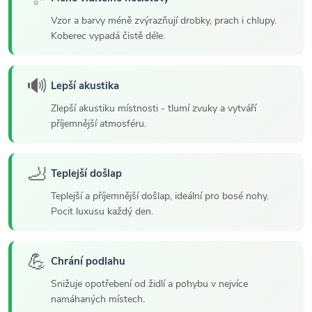
Vzor a barvy méně zvýrazňují drobky, prach i chlupy.
Koberec vypadá čistě déle.
🔊
Lepší akustika
Zlepší akustiku místnosti - tlumí zvuky a vytváří
příjemnější atmosféru.
🦶
Teplejší došlap
Teplejší a příjemnější došlap, ideální pro bosé nohy.
Pocit luxusu každý den.
💪
Chrání podlahu
Snižuje opotřebení od židlí a pohybu v nejvíce
namáhaných místech.