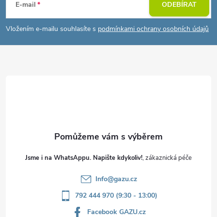
á
E-mail
ODEBÍRAT
p
Vložením e-mailu souhlasíte s
podmínkami ochrany osobních údajů
a
t
í
Jsme i na WhatsAppu. Napište kdykoliv!
Info
@
gazu.cz
792 444 970 (9:30 - 13:00)
Facebook GAZU.cz