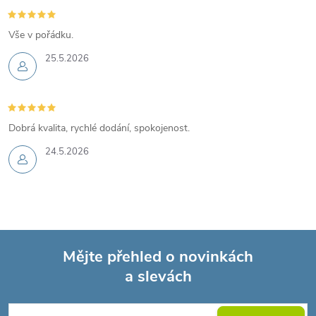
Vše v pořádku.
25.5.2026
Dobrá kvalita, rychlé dodání, spokojenost.
24.5.2026
Mějte přehled o novinkách
a slevách
Z