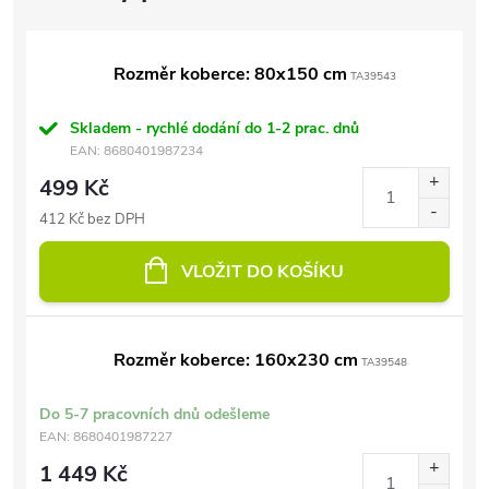
Rozměr koberce: 80x150 cm
TA39543
Skladem - rychlé dodání do 1-2 prac. dnů
EAN:
8680401987234
499 Kč
412 Kč bez DPH
VLOŽIT DO KOŠÍKU
Rozměr koberce: 160x230 cm
TA39548
Do 5-7 pracovních dnů odešleme
EAN:
8680401987227
1 449 Kč