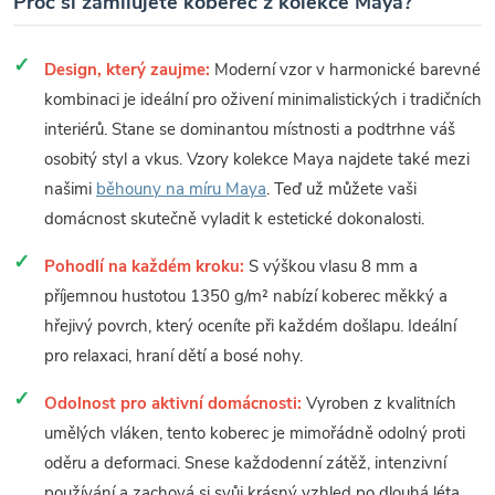
Proč si zamilujete koberec z kolekce Maya?
Design, který zaujme:
Moderní vzor v harmonické barevné
kombinaci je ideální pro oživení minimalistických i tradičních
interiérů. Stane se dominantou místnosti a podtrhne váš
osobitý styl a vkus. Vzory kolekce Maya najdete také mezi
našimi
běhouny na míru Maya
. Teď už můžete vaši
domácnost skutečně vyladit k estetické dokonalosti.
Pohodlí na každém kroku:
S výškou vlasu 8 mm a
příjemnou hustotou 1350 g/m² nabízí koberec měkký a
hřejivý povrch, který oceníte při každém došlapu. Ideální
pro relaxaci, hraní dětí a bosé nohy.
Odolnost pro aktivní domácnosti:
Vyroben z kvalitních
umělých vláken, tento koberec je mimořádně odolný proti
oděru a deformaci. Snese každodenní zátěž, intenzivní
používání a zachová si svůj krásný vzhled po dlouhá léta.