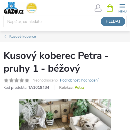
Přejít
NÁKUPNÍ
KOŠÍK
na
obsah
HLEDAT
Kusové koberce
Kusový koberec Petra -
pruhy 1 - béžový
Neohodnoceno
Podrobnosti hodnocení
Kód produktu:
TA1019434
Kolekce:
Petra