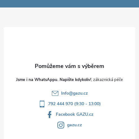
a
t
í
Jsme i na WhatsAppu. Napište kdykoliv!
Info
@
gazu.cz
792 444 970 (9:30 - 13:00)
Facebook GAZU.cz
gazu.cz