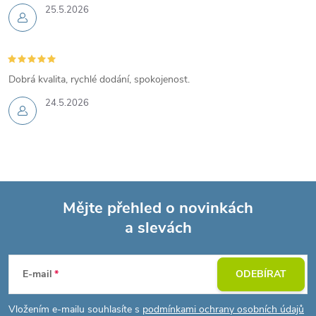
25.5.2026
Dobrá kvalita, rychlé dodání, spokojenost.
24.5.2026
Mějte přehled o novinkách
a slevách
Z
á
E-mail
ODEBÍRAT
p
Vložením e-mailu souhlasíte s
podmínkami ochrany osobních údajů