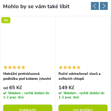
Tip
Metrážní protiskluzová
Ruční odstraňovač vlasů a
podložka pod koberec (vlastní
zvířecích chlupů
rozměr)
65 Kč
149 Kč
od
Skladem - rychlé dodání do
Skladem - rychlé dodání do
1-2 prac. dnů
1-2 prac. dnů
ZOBRAZIT
DO KOŠÍKU