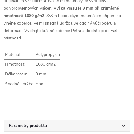
originálním vzhledem a kvalitními materiály. Je vyrobený z
polypropylenových vláken.
Výška vlasu je 9 mm při průměrné
hmotnosti 1680 g/m2
. Svým heboučkým materiálem připomíná
vlněné koberce. Velmi snadná údržba. Je odolný vůči oděru a
deformaci. Vybírejte krásné koberce Petra a doplňte je do vaši
místnosti.
Materiál:
Polypropylen
Hmotnost:
1680 g/m2
Délka vlasu:
9 mm
Snadná údržba:
Ano
Parametry produktu