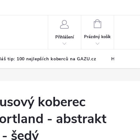
NÁKUPNÍ
KOŠÍK
Prázdný košík
Přihlášení
áš tip: 100 nejlepších koberců na GAZU.cz
Hodnocení o
usový koberec
ortland - abstrakt
 - šedý