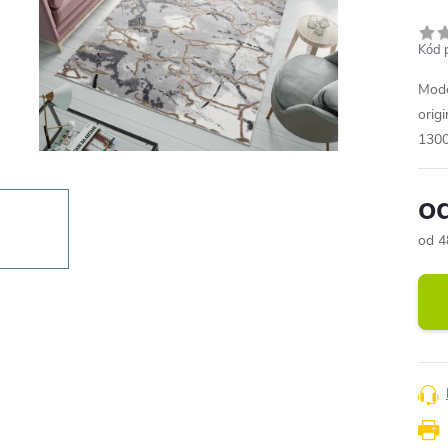
Kód 
Mode
orig
1300
o
od
4
Měr
cena