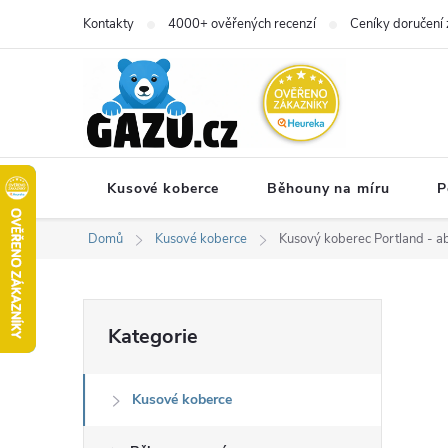
Přejít
Kontakty
4000+ ověřených recenzí
Ceníky doručení 
na
obsah
Kusové koberce
Běhouny na míru
P
Domů
Kusové koberce
Kusový koberec Portland - ab
P
Přeskočit
Kategorie
kategorie
o
Kusové koberce
s