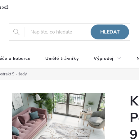
zboží
HLEDAT
éče o koberce
Umělé trávníky
Výprodej
N
strakt 9 - šedý
K
P
9