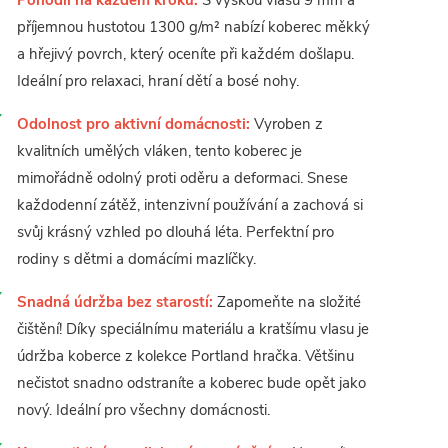
Pohodlí na každém kroku:
S výškou vlasu 9 mm a
příjemnou hustotou 1300 g/m² nabízí koberec měkký
a hřejivý povrch, který oceníte při každém došlapu.
Ideální pro relaxaci, hraní dětí a bosé nohy.
Odolnost pro aktivní domácnosti:
Vyroben z
kvalitních umělých vláken, tento koberec je
mimořádně odolný proti oděru a deformaci. Snese
každodenní zátěž, intenzivní používání a zachová si
svůj krásný vzhled po dlouhá léta. Perfektní pro
rodiny s dětmi a domácími mazlíčky.
Snadná údržba bez starostí:
Zapomeňte na složité
čištění! Díky speciálnímu materiálu a kratšímu vlasu je
údržba koberce z kolekce Portland hračka. Většinu
nečistot snadno odstraníte a koberec bude opět jako
nový. Ideální pro všechny domácnosti.