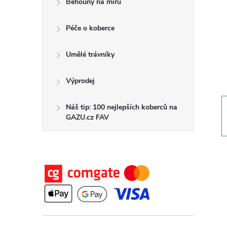
Běhouny na míru
t
Péče o koberce
r
a
Umělé trávníky
n
Výprodej
n
Náš tip: 100 nejlepších koberců na
GAZU.cz FAV
í
p
a
n