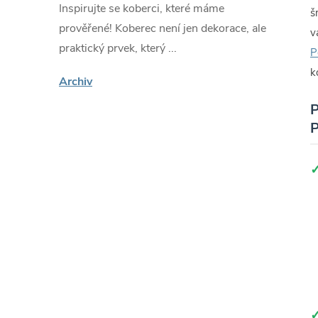
Inspirujte se koberci, které máme
š
prověřené! Koberec není jen dekorace, ale
v
praktický prvek, který ...
P
k
Archiv
P
P