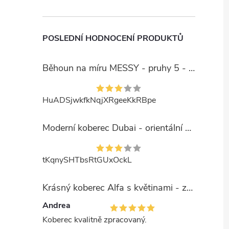
POSLEDNÍ HODNOCENÍ PRODUKTŮ
Běhoun na míru MESSY - pruhy 5 - béžový
HuADSjwkfkNqjXRgeeKkRBpe
Moderní koberec Dubai - orientální 6 - červený
tKqnySHTbsRtGUxOckL
Krásný koberec Alfa s květinami - zelený
Andrea
Koberec kvalitně zpracovaný.