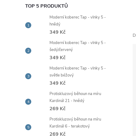
e
TOP 5 PRODUKTŮ
Moderní koberec Tap - vlnky 5 -
l
hnědý
349 Kč
D
Moderní koberec Tap - vlnky 5 -
šedý/červený
349 Kč
Moderní koberec Tap - vlnky 5 -
světle béžový
349 Kč
Protiskluzový běhoun na míru
Kardinál 21 - hnědý
269 Kč
Protiskluzový běhoun na míru
Kardinál 6 - terakotový
269 Kč