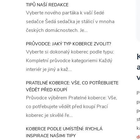
TIPŮ NAŠÍ REDAKCE
Vyberte nového parťáka k vaší šedé
sedačce Šedá sedačka je stálicí v mnoha
českých domácnostech. Je...
PRŮVODCE: JAKÝ TYP KOBERCE ZVOLIT?
Vyberte si dokonalý koberec podle typu:
Kompletní průvodce kategoriemi Každý
interiér je jiný a kaž...
PRATELNÉ KOBERCE: VŠE, CO POTŘEBUJETE
VĚDĚT PŘED KOUPÍ
P
Průvodce výběrem Pratelné koberce: Vše,
p
co potřebujete vědět před koupí Prací
p
koberec je skvělé ře...
s
k
KOBERCE PODLE UMÍSTĚNÍ: RYCHLÁ
INSPIRACE NAŠIMI TIPY
d