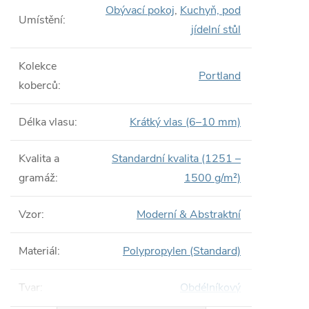
Obývací pokoj
,
Kuchyň, pod
Umístění
:
jídelní stůl
Kolekce
Portland
koberců
:
Délka vlasu
:
Krátký vlas (6–10 mm)
Kvalita a
Standardní kvalita (1251 –
gramáž
:
1500 g/m²)
Vzor
:
Moderní & Abstraktní
Materiál
:
Polypropylen (Standard)
Tvar
:
Obdélníkový