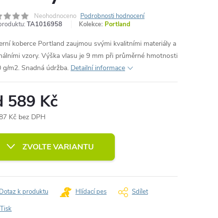
Neohodnoceno
Podrobnosti hodnocení
produktu:
TA1016958
Kolekce:
Portland
rní koberce Portland zaujmou svými kvalitními materiály a
inálními vzory. Výška vlasu je 9 mm při průměrné hmotnosti
 g/m2. Snadná údržba.
Detailní informace
d
589 Kč
87 Kč
bez DPH
ná
:
ZVOLTE VARIANTU
Dotaz k produktu
Hlídací pes
Sdílet
Tisk