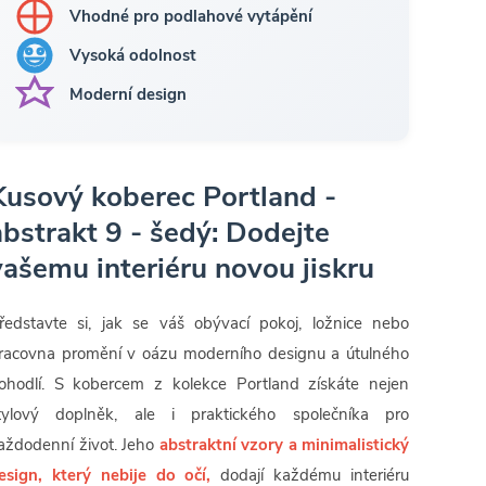
Vhodné pro podlahové vytápění
Vysoká odolnost
Moderní design
Kusový koberec Portland -
abstrakt 9 - šedý: Dodejte
vašemu interiéru novou jiskru
ředstavte si, jak se váš obývací pokoj, ložnice nebo
racovna promění v oázu moderního designu a útulného
ohodlí. S kobercem z kolekce Portland získáte nejen
tylový doplněk, ale i praktického společníka pro
aždodenní život. Jeho
abstraktní vzory a minimalistický
esign, který nebije do očí,
dodají každému interiéru