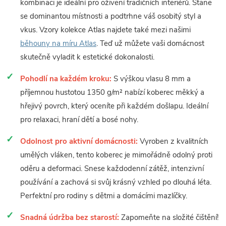
kombinaci je ideální pro oživení tradičních interiérů. Stane
se dominantou místnosti a podtrhne váš osobitý styl a
vkus. Vzory kolekce Atlas najdete také mezi našimi
běhouny na míru Atlas
. Teď už můžete vaši domácnost
skutečně vyladit k estetické dokonalosti.
Pohodlí na každém kroku:
S výškou vlasu 8 mm a
příjemnou hustotou 1350 g/m² nabízí koberec měkký a
hřejivý povrch, který oceníte při každém došlapu. Ideální
pro relaxaci, hraní dětí a bosé nohy.
Odolnost pro aktivní domácnosti:
Vyroben z kvalitních
umělých vláken, tento koberec je mimořádně odolný proti
oděru a deformaci. Snese každodenní zátěž, intenzivní
používání a zachová si svůj krásný vzhled po dlouhá léta.
Perfektní pro rodiny s dětmi a domácími mazlíčky.
Snadná údržba bez starostí:
Zapomeňte na složité čištění!