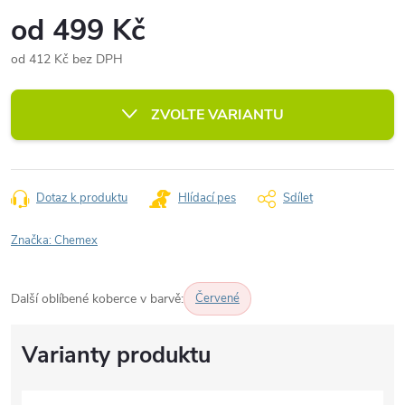
od
499 Kč
od
412 Kč
bez DPH
Měrná
cena:
ZVOLTE VARIANTU
Dotaz k produktu
Hlídací pes
Sdílet
Značka:
Chemex
Další oblíbené koberce v barvě:
Červené