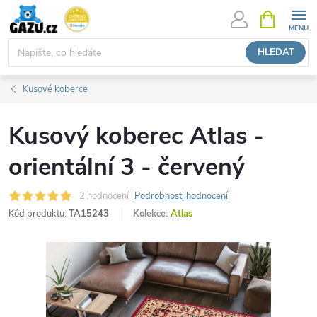
Přejít
NÁKUPNÍ
KOŠÍK
na
obsah
HLEDAT
Kusové koberce
Kusový koberec Atlas -
orientální 3 - červený
2 hodnocení
Podrobnosti hodnocení
Kód produktu:
TA15243
Kolekce:
Atlas