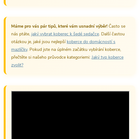
Máme pro vás pár tipů, které vám usnadní výběr!
Často se
nás ptáte,
jaký vybrat koberec k šedé sedačce
. Další častou
otázkou je, jaké jsou nejlepší
koberce do domácností s
mazlíčky
. Pokud jste na úplném začátku vybírání koberce,
přečtěte si našeho průvodce kategoriemi:
Jaký typ koberce
zvolit?