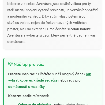
Koberce z kolekce
Aventura
jsou ideální volbou pro ty,
kteří hledají spojení vysoké odolnosti, univerzálního využití
a moderního vzhledu. Díky svým vlastnostem jsou
skvělou volbou nejen do frekventovaných vnitřních
prostor, ale i do exteriéru. Prohlédněte si
celou kolekci
Aventura
a vyberte si vzor, který perfektně padne k vaší
domácnosti.
💡 Náš tip pro vás:
Hledáte inspiraci?
Přečtěte si náš blogový článek
jak
vybrat koberec k šedé sedačce
nebo rady pro
domácnosti s mazlíčky
.
Koberce podle místností:
Koberce do obýváku
- srdce vašeho domova