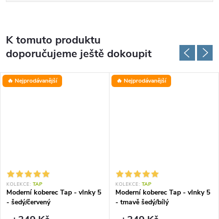
K tomuto produktu
doporučujeme ještě dokoupit
🔥 Nejprodávanější
🔥 Nejprodávanější
KOLEKCE:
TAP
KOLEKCE:
TAP
Moderní koberec Tap - vlnky 5
Moderní koberec Tap - vlnky 5
- šedý/červený
- tmavě šedý/bílý