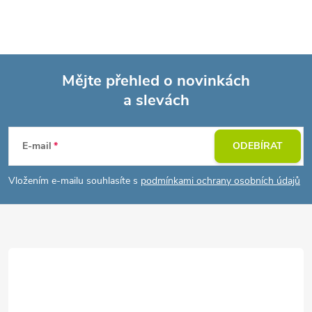
Mějte přehled o novinkách
a slevách
Z
á
E-mail
ODEBÍRAT
p
Vložením e-mailu souhlasíte s
podmínkami ochrany osobních údajů
a
t
í