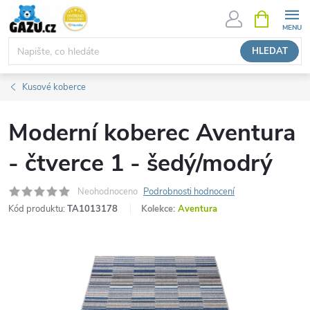
Přejít
NÁKUPNÍ
KOŠÍK
na
obsah
HLEDAT
Kusové koberce
Moderní koberec Aventura
- čtverce 1 - šedý/modrý
Neohodnoceno
Podrobnosti hodnocení
Kód produktu:
TA1013178
Kolekce:
Aventura