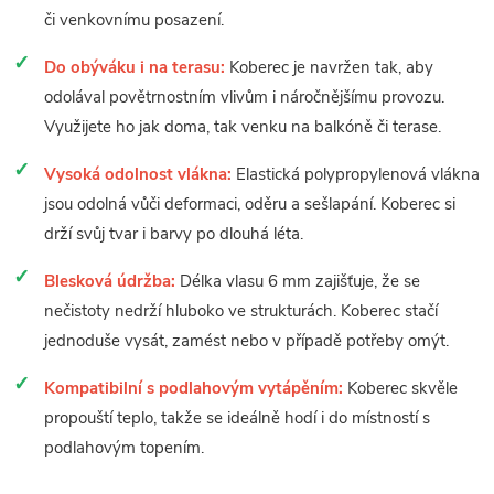
či venkovnímu posazení.
Do obýváku i na terasu:
Koberec je navržen tak, aby
odolával povětrnostním vlivům i náročnějšímu provozu.
Využijete ho jak doma, tak venku na balkóně či terase.
Vysoká odolnost vlákna:
Elastická polypropylenová vlákna
jsou odolná vůči deformaci, oděru a sešlapání. Koberec si
drží svůj tvar i barvy po dlouhá léta.
Blesková údržba:
Délka vlasu 6 mm zajišťuje, že se
nečistoty nedrží hluboko ve strukturách. Koberec stačí
jednoduše vysát, zamést nebo v případě potřeby omýt.
Kompatibilní s podlahovým vytápěním:
Koberec skvěle
propouští teplo, takže se ideálně hodí i do místností s
podlahovým topením.