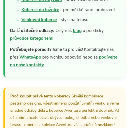
Koberce do ložnice
- pro měkké ranní probuzení
Venkovní koberce
- styl i na terasu
Další užitečné odkazy:
Celý náš
blog
a praktický
průvodce kategoriemi
.
Potřebujete poradit?
Jsme tu pro vás! Kontaktujte nás
přes
WhatsApp
pro rychlou odpověď nebo se
podívejte
na naše kontakty
.
Proč koupit právě tento koberec?
Skvělá kombinace
pestrého designu, všestranného použití uvnitř i venku a velmi
snadné údržby dělá z koberce Aventura perfektní doplněk. Ať
už s ním chcete oživit obývací pokoj, chodbu nebo venkovní
terasu, koberec z kolekce Aventura vás zaručeně nezklame!