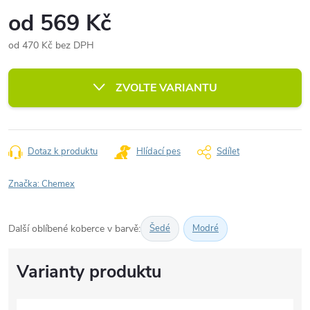
od
569 Kč
od
470 Kč
bez DPH
Měrná
cena:
ZVOLTE VARIANTU
Dotaz k produktu
Hlídací pes
Sdílet
Značka:
Chemex
Další oblíbené koberce v barvě:
Šedé
Modré