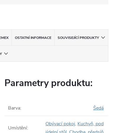
EMEX
OSTATNÍ INFORMACE
SOUVISEJÍCÍ PRODUKTY
Y
Parametry produktu:
Barva
:
Šedá
Obývací pokoj
,
Kuchyň, pod
Umístění
:
jídelní stůl
,
Chodba, předsíň