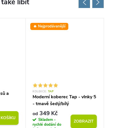
🔥 Nejprodávanější
KOLEKCE:
TAP
KOLEKCE:
asů a
Moderní koberec Tap - vlnky 5
Koberec
- tmavě šedý/bílý
dlouhý v
349 Kč
1 1
od
od
 KOŠÍKU
Skladem -
Do 5-7 pr
ZOBRAZIT
rychlé dodání do
dnů odeš