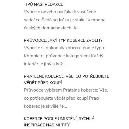
TIPŮ NAŠÍ REDAKCE
Vyberte nového parťáka k vaší šedé
sedačce Šedá sedačka je stálicí v mnoha
českých domácnostech. Je...
PRŮVODCE: JAKÝ TYP KOBERCE ZVOLIT?
Vyberte si dokonalý koberec podle typu:
Kompletní průvodce kategoriemi Každý
interiér je jiný a kaž...
PRATELNÉ KOBERCE: VŠE, CO POTŘEBUJETE
VĚDĚT PŘED KOUPÍ
Průvodce výběrem Pratelné koberce: Vše,
ákazníky
🔥 Nejprodávanější
co potřebujete vědět před koupí Prací
koberec je skvělé ře...
KOBERCE PODLE UMÍSTĚNÍ: RYCHLÁ
INSPIRACE NAŠIMI TIPY