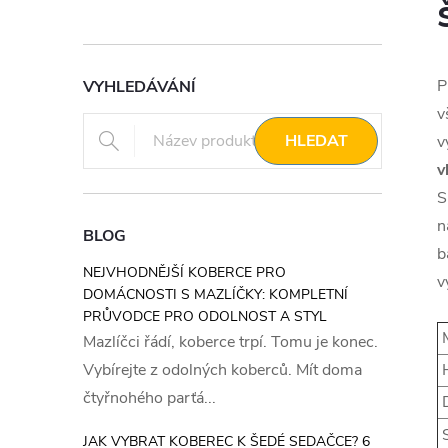
P
VYHLEDÁVÁNÍ
v
HLEDAT
v
v
S
n
BLOG
b
NEJVHODNĚJŠÍ KOBERCE PRO
v
DOMÁCNOSTI S MAZLÍČKY: KOMPLETNÍ
PRŮVODCE PRO ODOLNOST A STYL
M
Mazlíčci řádí, koberce trpí. Tomu je konec.
Vybírejte z odolných koberců. Mít doma
H
čtyřnohého parťá...
D
S
JAK VYBRAT KOBEREC K ŠEDÉ SEDAČCE? 6