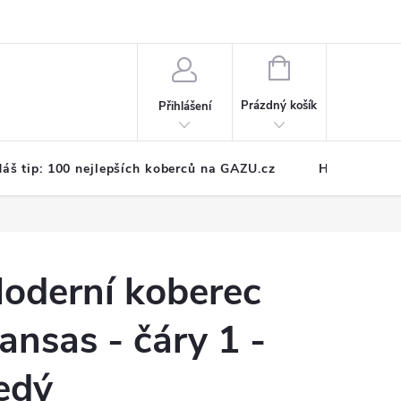
NÁKUPNÍ
KOŠÍK
Prázdný košík
Přihlášení
áš tip: 100 nejlepších koberců na GAZU.cz
Hodnocení o
oderní koberec
ansas - čáry 1 -
edý