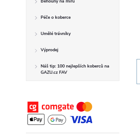
Běhouny na míru
t
Péče o koberce
r
a
Umělé trávníky
n
Výprodej
n
Náš tip: 100 nejlepších koberců na
GAZU.cz FAV
í
p
a
n