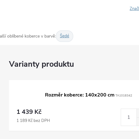
Znač
alší oblíbené koberce v barvě:
Šedé
Rozměr koberce: 140x200 cm
TA1018342
1 439 Kč
1 189 Kč bez DPH