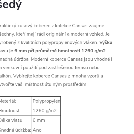
šedý
raktický kusový koberec z kolekce Cansas zaujme
šechny, kteří mají rádi originální a moderní vzhled. Je
yrobený z kvalitních polypropylenových vláken.
Výška
lasu je 6 mm při průměrné hmotnosti 1260 g/m2
.
nadná údržba. Moderní koberce Cansas jsou vhodné i
a venkovní použití pod zastřešenou terasu nebo
alkón. Vybírejte koberce Cansas z mnoha vzorů a
ytvořte vaši místnost útulným prostředím.
ateriál:
Polypropylen
motnost:
1260 g/m2
élka vlasu:
6 mm
nadná údržba:
Ano