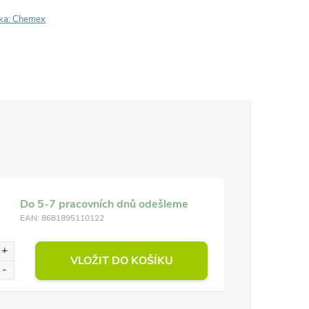
ka:
Chemex
Do 5-7 pracovních dnů odešleme
EAN:
8681895110122
VLOŽIT DO KOŠÍKU