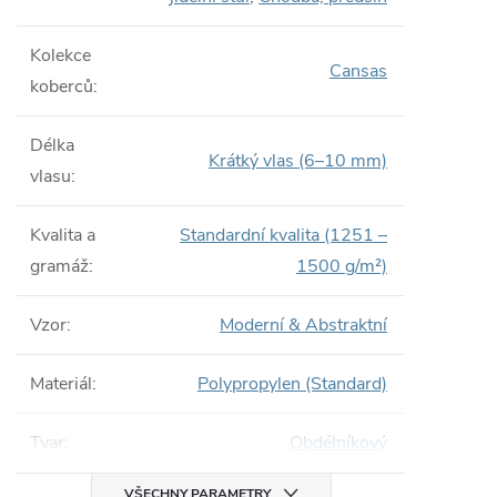
Kolekce
Cansas
koberců
:
Délka
Krátký vlas (6–10 mm)
vlasu
:
Kvalita a
Standardní kvalita (1251 –
gramáž
:
1500 g/m²)
Vzor
:
Moderní & Abstraktní
Materiál
:
Polypropylen (Standard)
Tvar
:
Obdélníkový
VŠECHNY PARAMETRY