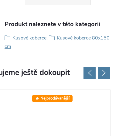
Produkt naleznete v této kategorii
Kusové koberce
,
Kusové koberce 80x150
cm
jeme ještě dokoupit
🔥 Nejprodávanější
⭐ Oblíbe