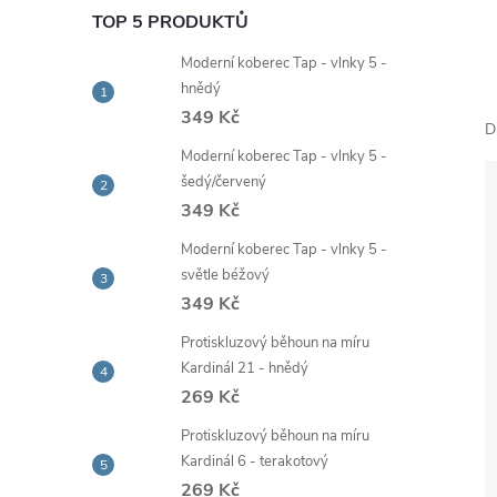
e
TOP 5 PRODUKTŮ
Moderní koberec Tap - vlnky 5 -
l
hnědý
349 Kč
D
Moderní koberec Tap - vlnky 5 -
šedý/červený
349 Kč
Moderní koberec Tap - vlnky 5 -
světle béžový
349 Kč
Protiskluzový běhoun na míru
Kardinál 21 - hnědý
269 Kč
Protiskluzový běhoun na míru
Kardinál 6 - terakotový
269 Kč