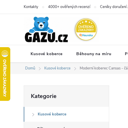
Přejít
Kontakty
4000+ ověřených recenzí
Ceníky doručení 
na
obsah
Kusové koberce
Běhouny na míru
P
Domů
Kusové koberce
Moderní koberec Cansas - čá
P
Přeskočit
Kategorie
kategorie
o
Kusové koberce
s