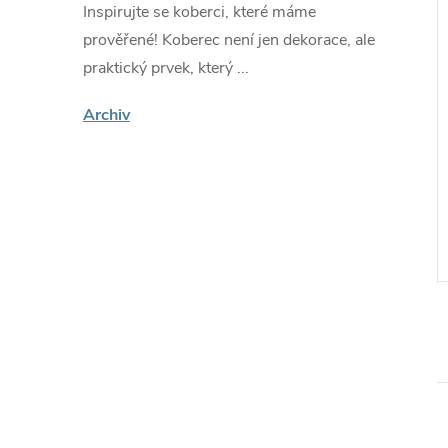
Inspirujte se koberci, které máme
prověřené! Koberec není jen dekorace, ale
praktický prvek, který ...
KOLEKCE:
MAYA
Archiv
berec Tap -
Kusový koberec Maya -
 tvary 2 - červený/
abstrakt 3 - šedý/červený
č
499 Kč
od
Skladem -
ZOBRAZIT
ZOBRAZIT
 do
rychlé dodání do
1-2 prac. dnů
Kód:
TA47413
Kód:
TA38362