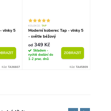
KOLEKCE:
TAP
KOLEKCE:
- vlnky 5
Moderní koberec Tap - vlnky 5
Moderní
- světle béžový
geometri
šedý
349 Kč
349
od
od
Skladem -
Sklad
OBRAZIT
ZOBRAZIT
rychlé dodání do
rychlé do
1-2 prac. dnů
1-2 prac.
Kód:
TA36607
Kód:
TA45809