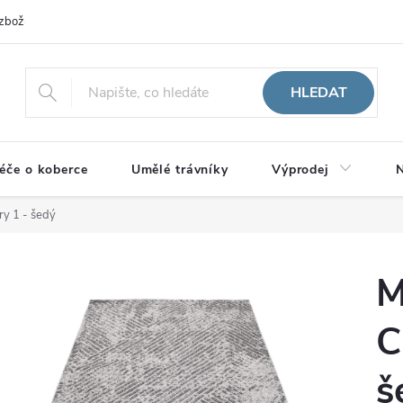
zboží
HLEDAT
éče o koberce
Umělé trávníky
Výprodej
N
ry 1 - šedý
M
C
š