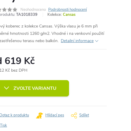
Neohodnoceno
Podrobnosti hodnocení
produktu:
TA1018339
Kolekce:
Cansas
vý koberec z kolekce Cansas. Výška vlasu je 6 mm při
ěrné hmotnosti 1260 g/m2. Vhodné i na venkovní použití
zastřešenou terasu nebo balkón.
Detailní informace
d
619 Kč
12 Kč
bez DPH
ná
:
ZVOLTE VARIANTU
Dotaz k produktu
Hlídací pes
Sdílet
Tisk