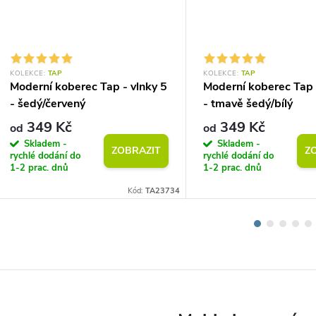
KOLEKCE:
TAP
KOLEKCE:
TAP
Moderní koberec Tap - vlnky 5
Moderní koberec Tap 
- šedý/červený
- tmavě šedý/bílý
349 Kč
349 Kč
od
od
Skladem -
Skladem -
ZOBRAZIT
Z
rychlé dodání do
rychlé dodání do
1-2 prac. dnů
1-2 prac. dnů
Kód:
TA23734