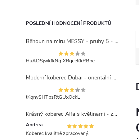
POSLEDNÍ HODNOCENÍ PRODUKTŮ
Běhoun na míru MESSY - pruhy 5 - béžový
HuADSjwkfkNqjXRgeeKkRBpe
Moderní koberec Dubai - orientální 6 - červený
tKqnySHTbsRtGUxOckL
Krásný koberec Alfa s květinami - zelený
Andrea
Koberec kvalitně zpracovaný.