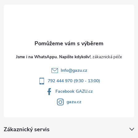
t
í
Jsme i na WhatsAppu. Napište kdykoliv!
Info
@
gazu.cz
792 444 970 (9:30 - 13:00)
Facebook GAZU.cz
gazu.cz
Zákaznický servis