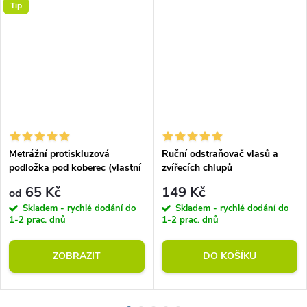
Tip
Metrážní protiskluzová
Ruční odstraňovač vlasů a
podložka pod koberec (vlastní
zvířecích chlupů
rozměr)
65 Kč
149 Kč
od
Skladem - rychlé dodání do
Skladem - rychlé dodání do
1-2 prac. dnů
1-2 prac. dnů
ZOBRAZIT
DO KOŠÍKU