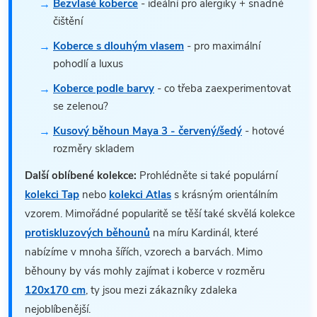
Bezvlasé koberce
- ideální pro alergiky + snadné
čištění
Koberce s dlouhým vlasem
- pro maximální
pohodlí a luxus
Koberce podle barvy
- co třeba zaexperimentovat
se zelenou?
Kusový běhoun Maya 3 - červený/šedý
- hotové
rozměry skladem
Další oblíbené kolekce:
Prohlédněte si také populární
kolekci Tap
nebo
kolekci Atlas
s krásným orientálním
vzorem. Mimořádné popularitě se těší také skvělá kolekce
protiskluzových běhounů
na míru Kardinál, které
nabízíme v mnoha šířích, vzorech a barvách. Mimo
běhouny by vás mohly zajímat i koberce v rozměru
120x170 cm
, ty jsou mezi zákazníky zdaleka
nejoblíbenější.