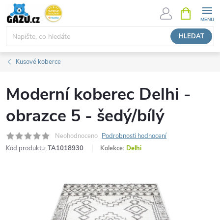
Přejít
NÁKUPNÍ
KOŠÍK
na
obsah
HLEDAT
Kusové koberce
Moderní koberec Delhi -
obrazce 5 - šedý/bílý
Neohodnoceno
Podrobnosti hodnocení
Kód produktu:
TA1018930
Kolekce:
Delhi