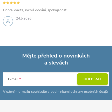
Dobrá kvalita, rychlé dodání, spokojenost.
24.5.2026
Mějte přehled o novinkách
a slevách
Z
á
E-mail
ODEBÍRAT
p
Vložením e-mailu souhlasíte s
podmínkami ochrany osobních údajů
a