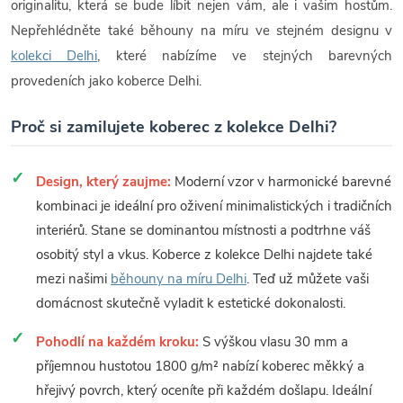
originalitu, která se bude líbit nejen vám, ale i vašim hostům.
Nepřehlédněte také běhouny na míru ve stejném designu v
kolekci Delhi
, které nabízíme ve stejných barevných
provedeních jako koberce Delhi.
Proč si zamilujete koberec z kolekce Delhi?
Design, který zaujme:
Moderní vzor v harmonické barevné
kombinaci je ideální pro oživení minimalistických i tradičních
interiérů. Stane se dominantou místnosti a podtrhne váš
osobitý styl a vkus. Koberce z kolekce Delhi najdete také
mezi našimi
běhouny na míru Delhi
. Teď už můžete vaši
domácnost skutečně vyladit k estetické dokonalosti.
Pohodlí na každém kroku:
S výškou vlasu 30 mm a
příjemnou hustotou 1800 g/m² nabízí koberec měkký a
hřejivý povrch, který oceníte při každém došlapu. Ideální