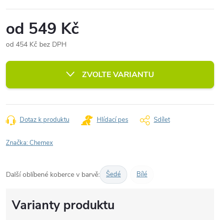
od
549 Kč
od
454 Kč
bez DPH
Měrná
cena:
ZVOLTE VARIANTU
Dotaz k produktu
Hlídací pes
Sdílet
Značka:
Chemex
Další oblíbené koberce v barvě:
Šedé
Bílé