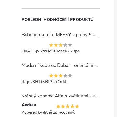
POSLEDNÍ HODNOCENÍ PRODUKTŮ
Běhoun na míru MESSY - pruhy 5 - béžový
HuADSjwkfkNqjXRgeeKkRBpe
Moderní koberec Dubai - orientální 6 - červený
tKqnySHTbsRtGUxOckL
Krásný koberec Alfa s květinami - zelený
Andrea
Koberec kvalitně zpracovaný.