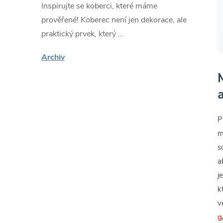
Inspirujte se koberci, které máme
prověřené! Koberec není jen dekorace, ale
praktický prvek, který ...
Archiv
P
m
s
a
j
k
v
g