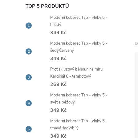
e
TOP 5 PRODUKTŮ
Moderní koberec Tap - vlnky 5 -
l
hnědý
349 Kč
Moderní koberec Tap - vlnky 5 -
D
šedý/červený
349 Kč
Protiskluzový běhoun na míru
Kardinál 6 - terakotový
269 Kč
Moderní koberec Tap - vlnky 5 -
světle béžový
349 Kč
Moderní koberec Tap - vlnky 5 -
tmavě šedý/bílý
349 Kč