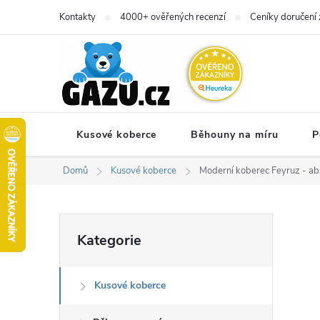
Přejít
Kontakty
4000+ ověřených recenzí
Ceníky doručení 
na
obsah
Kusové koberce
Běhouny na míru
P
Domů
Kusové koberce
Moderní koberec Feyruz - abs
P
Přeskočit
Kategorie
kategorie
o
Kusové koberce
s