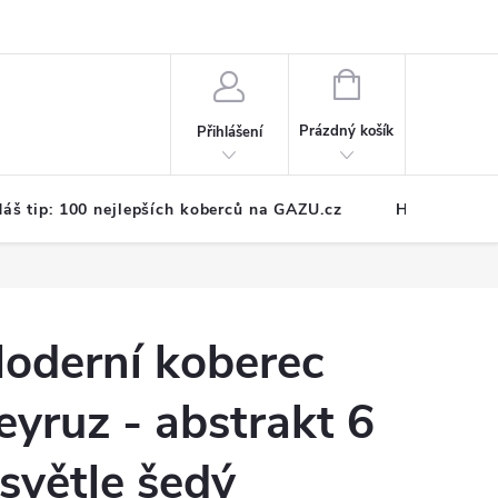
NÁKUPNÍ
KOŠÍK
Prázdný košík
Přihlášení
áš tip: 100 nejlepších koberců na GAZU.cz
Hodnocení o
oderní koberec
eyruz - abstrakt 6
 světle šedý