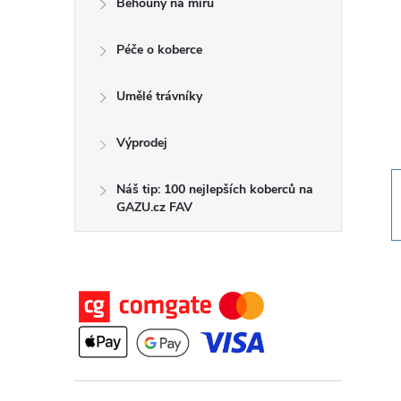
Běhouny na míru
t
Péče o koberce
r
a
Umělé trávníky
n
Výprodej
n
Náš tip: 100 nejlepších koberců na
GAZU.cz FAV
í
p
a
n