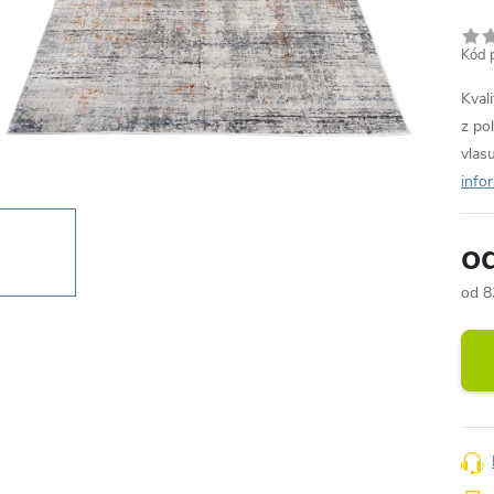
Kód 
Kval
z po
vlas
info
o
od
8
Měr
cena