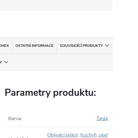
EMEX
OSTATNÍ INFORMACE
SOUVISEJÍCÍ PRODUKTY
Y
Parametry produktu:
Barva
:
Šedá
Obývací pokoj
,
Kuchyň, pod