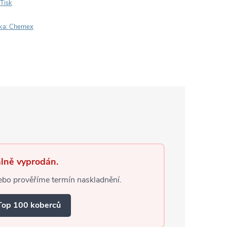
Tisk
ka:
Chemex
lně vyprodán.
o prověříme termín naskladnění.
Top 100 koberců