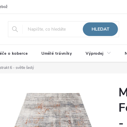
zboží
HLEDAT
éče o koberce
Umělé trávníky
Výprodej
N
trakt 6 - světle šedý
M
F
-