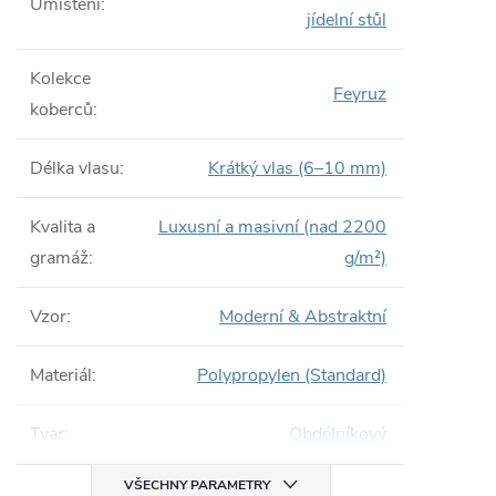
Umístění
:
jídelní stůl
Kolekce
Feyruz
koberců
:
Délka vlasu
:
Krátký vlas (6–10 mm)
Kvalita a
Luxusní a masivní (nad 2200
gramáž
:
g/m²)
Vzor
:
Moderní & Abstraktní
Materiál
:
Polypropylen (Standard)
Tvar
:
Obdélníkový
VŠECHNY PARAMETRY