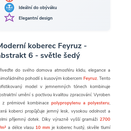
Ideální do obýváku
Elegantní design
Moderní koberec Feyruz -
abstrakt 6 - světle šedý
řiveďte do svého domova atmosféru klidu, elegance a
imořádného pohodlí s kusovým kobercem
Feyruz
. Tento
ofistikovaný model v jemnemných tónech kombinuje
bstraktní umění s poctivou kvalitou zpracování. Vyroben
e z prémiové kombinace
polypropylenu a polyesteru
,
terá koberci propůjčuje jemný lesk, vysokou odolnost a
elmi příjemný dotek. Díky výrazně vyšší gramáži
2700
/m²
a délce vlasu
10 mm
je koberec hustý, skvěle tlumí