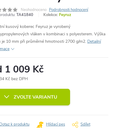
Neohodnoceno
Podrobnosti hodnocení
produktu:
TA41840
Kolekce:
Feyruz
itní kusový koberec Feyruz je vyrobený
lypropylenových vláken v kombinaci s polyesterem. Výška
u je 10 mm při průměrné hmotnosti 2700 g/m2.
Detailní
rmace
d
1 009 Kč
34 Kč
bez DPH
ná
:
ZVOLTE VARIANTU
Dotaz k produktu
Hlídací pes
Sdílet