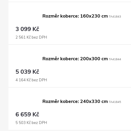
Rozměr koberce: 160x230 cm
TA41843
3 099 Kč
2 561 Kč bez DPH
Rozměr koberce: 200x300 cm
TA41844
5 039 Kč
4 164 Kč bez DPH
Rozměr koberce: 240x330 cm
TA41845
6 659 Kč
5 503 Kč bez DPH