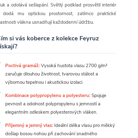
luk a odolává sešlapání. Světlý podklad prosvětlí interiér
 dodá mu optickou prostornost, zatímco praktické
lastnosti vlákna usnadňují každodenní údržbu.
ím si vás koberce z kolekce Feyruz
ískají?
Poctivá gramáž:
Vysoká hustota vlasu 2700 g/m²
zaručuje dlouhou životnost, tvarovou stálost a
výbornou tepelnou i akustickou izolaci.
Kombinace polypropylenu a polyesteru:
Spojuje
pevnost a odolnost polypropylenu s jemností a
elegantním odleskem polyesterových vláken.
Příjemný a jemný vlas:
Ideální délka vlasu pro měkký
došlap bosou nohou při zachování snadného