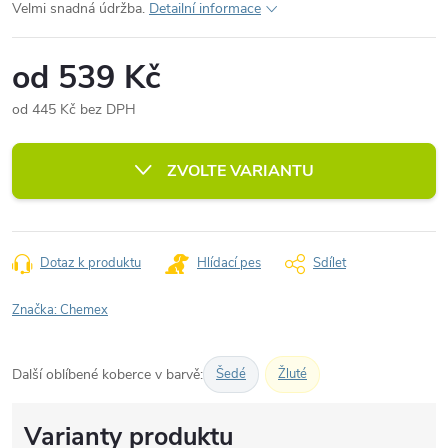
Velmi snadná údržba.
Detailní informace
od
539 Kč
od
445 Kč
bez DPH
Měrná
cena:
ZVOLTE VARIANTU
Dotaz k produktu
Hlídací pes
Sdílet
Značka:
Chemex
Další oblíbené koberce v barvě:
Šedé
Žluté