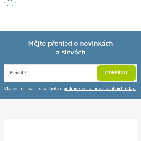
Mějte přehled o novinkách
a slevách
Z
á
E-mail
ODEBÍRAT
p
Vložením e-mailu souhlasíte s
podmínkami ochrany osobních údajů
a
t
í