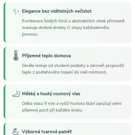
✨
Elegance bez viditelných nečistot
Kombinace šedých tónů a abstraktních vlnek přirozeně
maskuje drobné drobky či stopy každodenního
provozu.
🌡️
Příjemné teplo domova
Skvěle izoluje od studené podlahy a zároveň propouští
teplo z podlahového topení do celé místnosti.
🦶
Měkký a hustý rounový vlas
Délka vlasu 9 mm a vyšší hustota tkání zaručují velmi
příjemný pocit při každém kroku.
💪
Výborná tvarová paměť