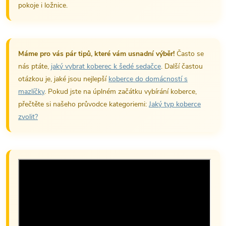
pokoje i ložnice.
Máme pro vás pár tipů, které vám usnadní výběr!
Často se
nás ptáte,
jaký vybrat koberec k šedé sedačce
. Další častou
otázkou je, jaké jsou nejlepší
koberce do domácností s
mazlíčky
. Pokud jste na úplném začátku vybírání koberce,
přečtěte si našeho průvodce kategoriemi:
Jaký typ koberce
zvolit?