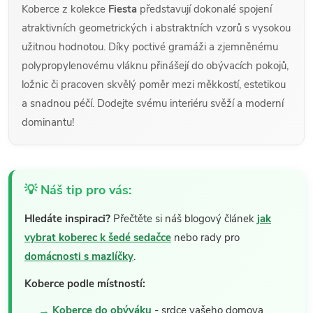
Koberce z kolekce
Fiesta
představují dokonalé spojení
atraktivních geometrických i abstraktních vzorů s vysokou
užitnou hodnotou. Díky poctivé gramáži a zjemněnému
polypropylenovému vláknu přinášejí do obývacích pokojů,
ložnic či pracoven skvělý poměr mezi měkkostí, estetikou
a snadnou péčí. Dodejte svému interiéru svěží a moderní
dominantu!
💡 Náš tip pro vás:
Hledáte inspiraci?
Přečtěte si náš blogový článek
jak
vybrat koberec k šedé sedačce
nebo rady pro
domácnosti s mazlíčky
.
Koberce podle místností:
Koberce do obýváku
- srdce vašeho domova