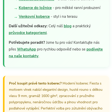
Koberce do ložnice
- pro měkké ranní probuzení
Venkovní koberce
- styl i na terasu
Další užitečné odkazy:
Celý náš
blog
a praktický
průvodce kategoriemi
.
Potřebujete poradit?
Jsme tu pro vás! Kontaktujte nás
přes
WhatsApp
pro rychlou odpověď nebo se
podívejte
na naše kontakty
.
Proč koupit právě tento koberec?
Moderní koberec Fiesta s
motivem vlnek nabízí elegantní design, husté rouno s délkou
vlasu 9 mm, gramáž 1600 g/m², zpracování z pružného
polypropylenu, nenáročnou údržbu a plnou vhodnost pro
podlahové vytápění. Perfektní volba pro zútulnění obývacího