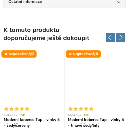
Ostatní informace
K tomuto produktu
doporučujeme ještě dokoupit
🔥 Nejprodávanější
🔥 Nejprodávanější
KOLEKCE:
TAP
KOLEKCE:
TAP
Moderní koberec Tap - vlnky 5
Moderní koberec Tap - vlnky 5
- šedý/červený
- tmavě šedý/bílý