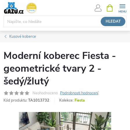
Přejít
NÁKUPNÍ
KOŠÍK
na
obsah
HLEDAT
Kusové koberce
Moderní koberec Fiesta -
geometrické tvary 2 -
šedý/žlutý
Neohodnoceno
Podrobnosti hodnocení
Kód produktu:
TA1013732
Kolekce:
Fiesta