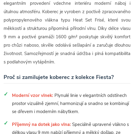
elegantním provedení vdechne interiéru moderní náboj i
útulnou atmosféru. Koberec je vyroben z poctivě zpracovaného
polypropylenového vlákna typu Heat Set Frisé, které svou
měkkostí a strukturou připomíná přírodní vlnu. Díky délce vlasu
9 mm a poctivé gramáži 1600 g/m² poskytuje skvělý komfort
pro chůzi naboso, skvěle odolává sešlapání a zaručuje dlouhou
životnost. Samozřejmostí je snadná údržba i plná kompatibilita
s podlahovým vytápěním.
Proč si zamilujete koberec z kolekce Fiesta?
Moderní vzor vlnek:
Plynulé linie v elegantních odstínech
prostor vizuálně zjemní, harmonizují a snadno se kombinují
se dřevem i moderním nábytkem.
Příjemný na dotek jako vlna:
Speciálně upravené vlákno s
délkou vlasu 9 mm nabízí příjemný a měkký došlap, ze