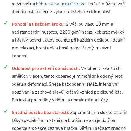
mezi našimi
běhouny na míru Ostrava
. Teď už můžete vaši
domácnost skutečně vyladit k estetické dokonalosti.
Pohodlí na každém kroku:
S výškou vlasu 10 mm a
nadstandardní hustotou 2200 g/m² nabízí koberec měkký
a hřejivý povrch, který oceníte při každém došlapu. Ideální
pro relaxaci, hraní dětí a bosé nohy. Pevný, masivní
koberec.
Odolnost pro aktivní domácnosti:
Vyroben z kvalitních
umělých vláken, tento koberec je mimořádně odolný proti
oděru a deformaci. Snese každodenní zátěž, intenzivní
používání a zachová si svůj krásný vzhled po dlouhá léta.
Perfektní pro rodiny s dětmi a domácími mazlíčky.
Snadná údržba bez starostí:
Zapomeňte na složité čištění!
Díky speciálnímu materiálu a kratšímu vlasu je údržba
koberce z kolekce Ostrava hračka. Většinu nečistot snadno