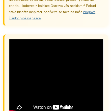
chodbu, koberec z kolekce Ostrava vás nezklame! Pokud
stále hledáte inspiraci, podívejte se také na naše
blogové
články plné inspirace.