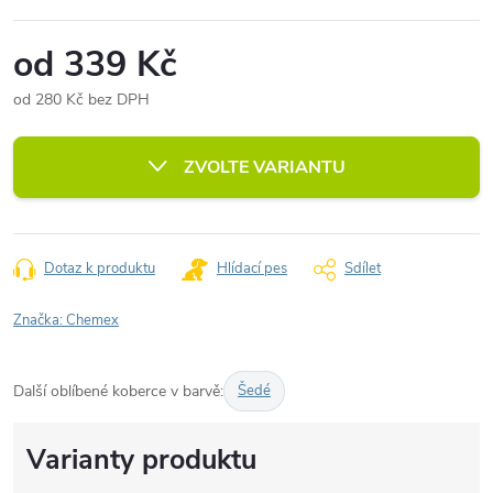
od
339 Kč
od
280 Kč
bez DPH
Měrná
cena:
ZVOLTE VARIANTU
Dotaz k produktu
Hlídací pes
Sdílet
Značka:
Chemex
Další oblíbené koberce v barvě:
Šedé