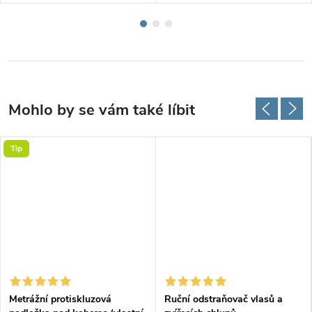
Tip
Metrážní protiskluzová
Ruční odstraňovač vlasů a