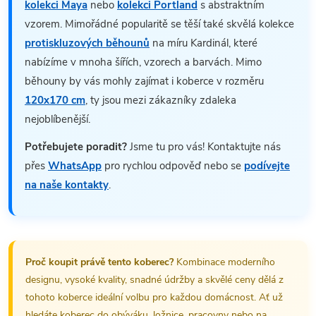
kolekci Maya
nebo
kolekci Portland
s abstraktním
vzorem. Mimořádné popularitě se těší také skvělá kolekce
protiskluzových běhounů
na míru Kardinál, které
nabízíme v mnoha šířích, vzorech a barvách. Mimo
běhouny by vás mohly zajímat i koberce v rozměru
120x170 cm
, ty jsou mezi zákazníky zdaleka
nejoblíbenější.
Potřebujete poradit?
Jsme tu pro vás! Kontaktujte nás
přes
WhatsApp
pro rychlou odpověď nebo se
podívejte
na naše kontakty
.
Proč koupit právě tento koberec?
Kombinace moderního
designu, vysoké kvality, snadné údržby a skvělé ceny dělá z
tohoto koberce ideální volbu pro každou domácnost. Ať už
hledáte koberec do obýváku, ložnice, pracovny nebo na