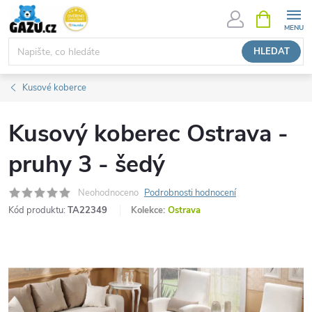
Přejít
NÁKUPNÍ
KOŠÍK
na
obsah
HLEDAT
Kusové koberce
Kusový koberec Ostrava -
pruhy 3 - šedý
Neohodnoceno
Podrobnosti hodnocení
Kód produktu:
TA22349
Kolekce:
Ostrava