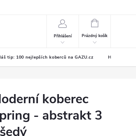
NÁKUPNÍ
KOŠÍK
Prázdný košík
Přihlášení
áš tip: 100 nejlepších koberců na GAZU.cz
Hodnocení o
oderní koberec
pring - abstrakt 3
 šedý