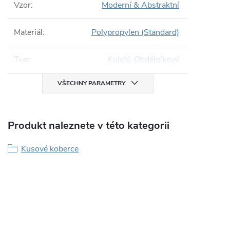
Vzor
:
Moderní & Abstraktní
Materiál
:
Polypropylen (Standard)
Tvar
:
Kulatý
,
Obdélníkový
VŠECHNY PARAMETRY
Produkt naleznete v této kategorii
Kusové koberce