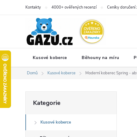
Přejít
Kontakty
4000+ ověřených recenzí
Ceníky doručení 
na
obsah
Kusové koberce
Běhouny na míru
P
Domů
Kusové koberce
Moderní koberec Spring - abs
P
Přeskočit
Kategorie
kategorie
o
Kusové koberce
s