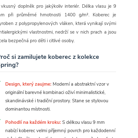
 vkusný doplněk pro jakýkoliv interiér. Délka vlasu je 9
m při průměrné hmotnosti 1400 g/m². Koberec je
yroben z polypropylenových vláken, která vynikají svými
ntialergickými vlastnostmi, nedrží se v nich prach a jsou
cela bezpečná pro děti i citlivé osoby.
roč si zamilujete koberec z kolekce
pring?
Design, který zaujme:
Moderní a abstraktní vzor v
originální barevné kombinaci oživí minimalistické,
skandinávské i tradiční prostory. Stane se stylovou
dominantou místnosti.
Pohodlí na každém kroku:
S délkou vlasu 9 mm
nabízí koberec velmi příjemný povrch pro každodenní