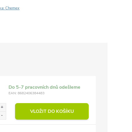
ka:
Chemex
Do 5-7 pracovních dnů odešleme
EAN:
8682406384483
VLOŽIT DO KOŠÍKU