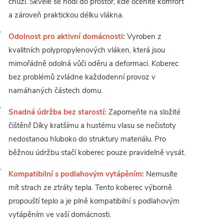
chůzi. Skvěle se hodí do prostor, kde oceníte komfort
a zároveň praktickou délku vlákna.
Odolnost pro aktivní domácnosti:
Vyroben z
kvalitních polypropylenových vláken, která jsou
mimořádně odolná vůči oděru a deformaci. Koberec
bez problémů zvládne každodenní provoz v
namáhaných částech domu.
Snadná údržba bez starostí:
Zapomeňte na složité
čištění! Díky kratšímu a hustému vlasu se nečistoty
nedostanou hluboko do struktury materiálu. Pro
běžnou údržbu stačí koberec pouze pravidelně vysát.
Kompatibilní s podlahovým vytápěním:
Nemusíte
mít strach ze ztráty tepla. Tento koberec výborně
propouští teplo a je plně kompatibilní s podlahovým
vytápěním ve vaší domácnosti.