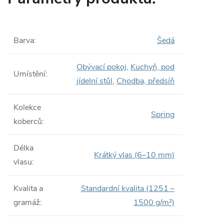
Barva
:
Šedá
Obývací pokoj
,
Kuchyň, pod
Umístění
:
jídelní stůl
,
Chodba, předsíň
Kolekce
Spring
koberců
:
Délka
Krátký vlas (6–10 mm)
vlasu
:
Kvalita a
Standardní kvalita (1251 –
gramáž
:
1500 g/m²)