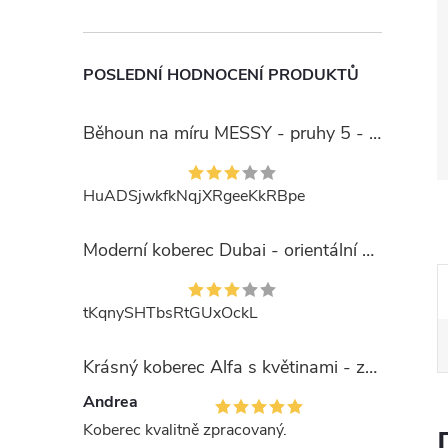
POSLEDNÍ HODNOCENÍ PRODUKTŮ
Běhoun na míru MESSY - pruhy 5 - béžový
HuADSjwkfkNqjXRgeeKkRBpe
Moderní koberec Dubai - orientální 6 - červený
tKqnySHTbsRtGUxOckL
Krásný koberec Alfa s květinami - zelený
Andrea
Koberec kvalitně zpracovaný.