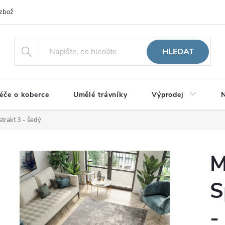
zboží
HLEDAT
éče o koberce
Umělé trávníky
Výprodej
N
trakt 3 - šedý
M
S
-