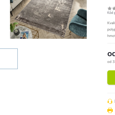
Kód 
Kval
poly
hmot
o
od
3
Měr
cena