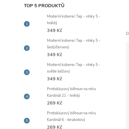
e
TOP 5 PRODUKTŮ
Moderní koberec Tap - vlnky 5 -
l
hnědý
349 Kč
D
Moderní koberec Tap - vlnky 5 -
šedý/červený
349 Kč
Moderní koberec Tap - vlnky 5 -
světle béžový
349 Kč
Protiskluzový běhoun na míru
Kardinál 21 - hnědý
269 Kč
Protiskluzový běhoun na míru
Kardinál 6 - terakotový
269 Kč