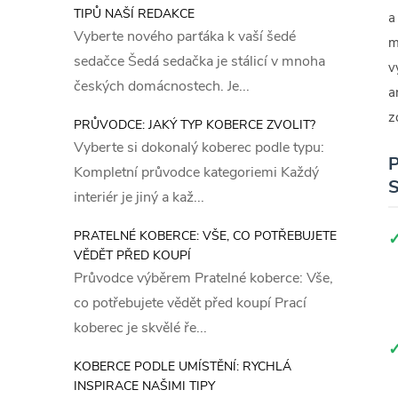
TIPŮ NAŠÍ REDAKCE
a
Vyberte nového parťáka k vaší šedé
m
sedačce Šedá sedačka je stálicí v mnoha
v
českých domácnostech. Je...
a
z
PRŮVODCE: JAKÝ TYP KOBERCE ZVOLIT?
Vyberte si dokonalý koberec podle typu:
P
Kompletní průvodce kategoriemi Každý
S
interiér je jiný a kaž...
PRATELNÉ KOBERCE: VŠE, CO POTŘEBUJETE
VĚDĚT PŘED KOUPÍ
Průvodce výběrem Pratelné koberce: Vše,
co potřebujete vědět před koupí Prací
koberec je skvělé ře...
KOBERCE PODLE UMÍSTĚNÍ: RYCHLÁ
INSPIRACE NAŠIMI TIPY