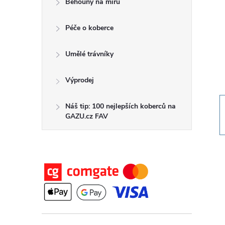
Běhouny na míru
t
Péče o koberce
r
a
Umělé trávníky
n
Výprodej
n
Náš tip: 100 nejlepších koberců na
GAZU.cz FAV
í
p
a
n