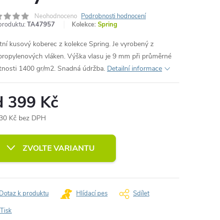
Neohodnoceno
Podrobnosti hodnocení
produktu:
TA47957
Kolekce:
Spring
itní kusový koberec z kolekce Spring. Je vyrobený z
propylenových vláken. Výška vlasu je 9 mm při průměrné
nosti
1400 gr/m2. Snadná údržba.
Detailní informace
d
399 Kč
30 Kč
bez DPH
ná
:
ZVOLTE VARIANTU
Dotaz k produktu
Hlídací pes
Sdílet
Tisk