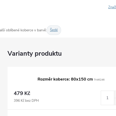
Znač
alší oblíbené koberce v barvě:
Šedé
Rozměr koberce: 80x150 cm
TA46246
479 Kč
396 Kč bez DPH