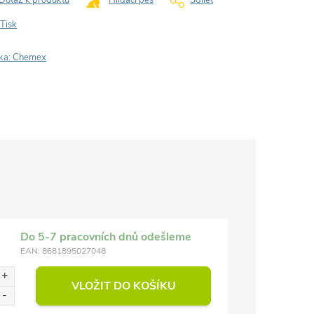
Dotaz k produktu
Hlídací pes
Sdílet
Tisk
ka:
Chemex
Do 5-7 pracovních dnů odešleme
EAN:
8681895027048
VLOŽIT DO KOŠÍKU