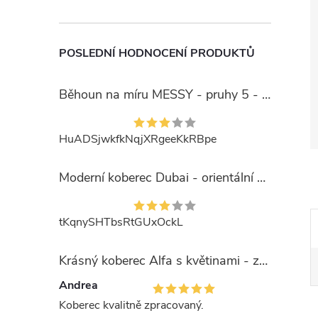
POSLEDNÍ HODNOCENÍ PRODUKTŮ
Běhoun na míru MESSY - pruhy 5 - béžový
HuADSjwkfkNqjXRgeeKkRBpe
Moderní koberec Dubai - orientální 6 - červený
tKqnySHTbsRtGUxOckL
Krásný koberec Alfa s květinami - zelený
Andrea
Koberec kvalitně zpracovaný.