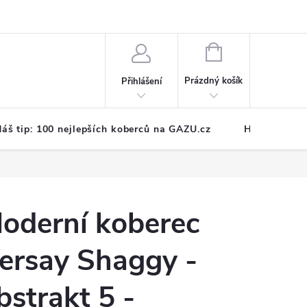
NÁKUPNÍ
KOŠÍK
Prázdný košík
Přihlášení
áš tip: 100 nejlepších koberců na GAZU.cz
Hodnocení o
oderní koberec
ersay Shaggy -
bstrakt 5 -