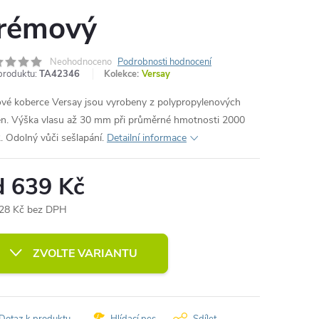
rémový
Neohodnoceno
Podrobnosti hodnocení
produktu:
TA42346
Kolekce:
Versay
vé koberce Versay jsou vyrobeny z polypropylenových
en. Výška vlasu až 30 mm při průměrné hmotnosti 2000
. Odolný vůči sešlapání.
Detailní informace
d
639 Kč
28 Kč
bez DPH
ná
:
ZVOLTE VARIANTU