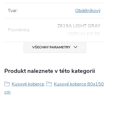
Tvar
:
Obdélníkový
Z819A LIGHT GRAY
Poznámka
:
VERSAY EJF BF
VŠECHNY PARAMETRY
Produkt naleznete v této kategorii
Kusové koberce
,
Kusové koberce 80x150
cm