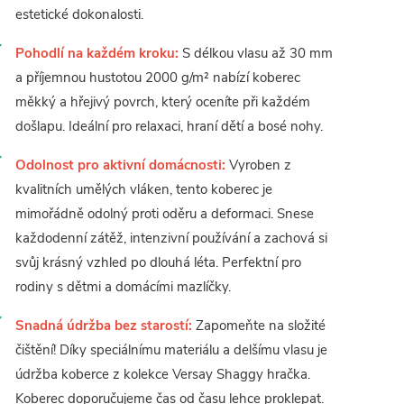
estetické dokonalosti.
Pohodlí na každém kroku:
S délkou vlasu až 30 mm
a příjemnou hustotou 2000 g/m² nabízí koberec
měkký a hřejivý povrch, který oceníte při každém
došlapu. Ideální pro relaxaci, hraní dětí a bosé nohy.
Odolnost pro aktivní domácnosti:
Vyroben z
kvalitních umělých vláken, tento koberec je
mimořádně odolný proti oděru a deformaci. Snese
každodenní zátěž, intenzivní používání a zachová si
svůj krásný vzhled po dlouhá léta. Perfektní pro
rodiny s dětmi a domácími mazlíčky.
Snadná údržba bez starostí:
Zapomeňte na složité
čištění! Díky speciálnímu materiálu a delšímu vlasu je
údržba koberce z kolekce Versay Shaggy hračka.
Koberec doporučujeme čas od času lehce proklepat.