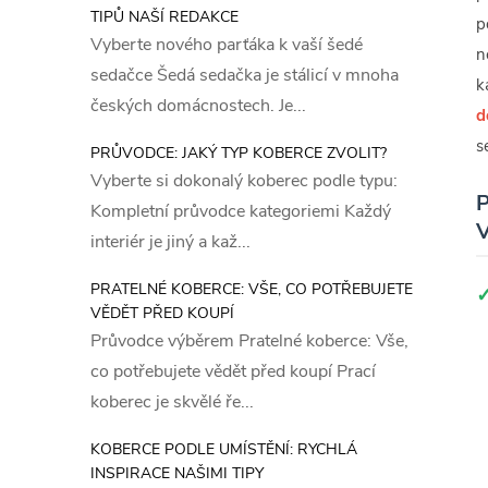
TIPŮ NAŠÍ REDAKCE
p
Vyberte nového parťáka k vaší šedé
n
sedačce Šedá sedačka je stálicí v mnoha
k
českých domácnostech. Je...
d
s
PRŮVODCE: JAKÝ TYP KOBERCE ZVOLIT?
Vyberte si dokonalý koberec podle typu:
P
Kompletní průvodce kategoriemi Každý
V
interiér je jiný a kaž...
PRATELNÉ KOBERCE: VŠE, CO POTŘEBUJETE
VĚDĚT PŘED KOUPÍ
Průvodce výběrem Pratelné koberce: Vše,
co potřebujete vědět před koupí Prací
koberec je skvělé ře...
KOBERCE PODLE UMÍSTĚNÍ: RYCHLÁ
INSPIRACE NAŠIMI TIPY