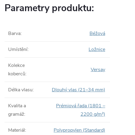
Parametry produktu:
Barva
:
Béžová
Umístění
:
Ložnice
Kolekce
Versay
koberců
:
Délka vlasu
:
Dlouhý vlas (21–34 mm)
Kvalita a
Prémiová řada (1801 –
gramáž
:
2200 g/m²)
Materiál
:
Polypropylen (Standard)