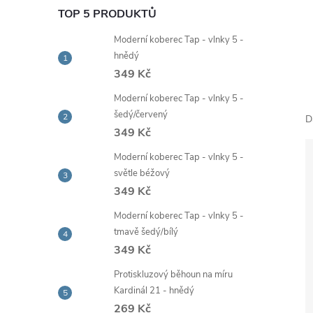
e
TOP 5 PRODUKTŮ
Moderní koberec Tap - vlnky 5 -
l
hnědý
349 Kč
Moderní koberec Tap - vlnky 5 -
šedý/červený
D
349 Kč
Moderní koberec Tap - vlnky 5 -
světle béžový
349 Kč
Moderní koberec Tap - vlnky 5 -
tmavě šedý/bílý
349 Kč
Protiskluzový běhoun na míru
Kardinál 21 - hnědý
269 Kč