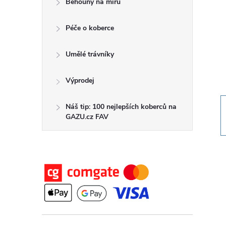
Běhouny na míru
t
Péče o koberce
r
a
Umělé trávníky
n
Výprodej
n
Náš tip: 100 nejlepších koberců na
GAZU.cz FAV
í
p
a
n