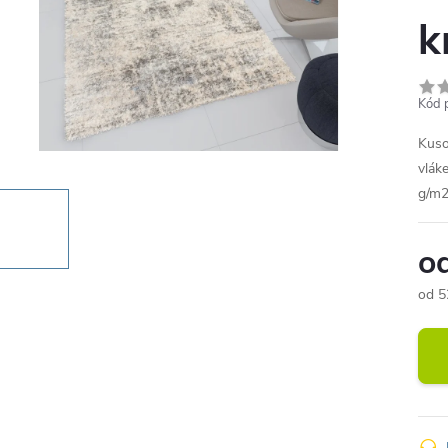
k
Kód 
Kuso
vlák
g/m2
o
od
5
Měr
cena