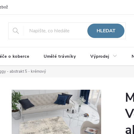
zboží
HLEDAT
éče o koberce
Umělé trávníky
Výprodej
N
gy - abstrakt 5 - krémový
M
V
a