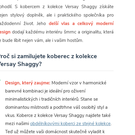
ohodlí. S kobercem z kolekce Versay Shaggy získáte
ejen stylový doplněk, ale i praktického společníka pro
aždodenní život. Jeho
delší vlas a celkový moderní
esign
dodají každému interiéru šmrnc a originalitu, která
e bude líbit nejen vám, ale i vašim hostům.
roč si zamilujete koberec z kolekce
ersay Shaggy?
Design, který zaujme:
Moderní vzor v harmonické
barevné kombinaci je ideální pro oživení
minimalistických i tradičních interiérů. Stane se
dominantou místnosti a podtrhne váš osobitý styl a
vkus. Koberce z kolekce Versay Shaggy najdete také
mezi našimi
obdélníkovými koberci ze stejné kolekce
.
Teď už můžete vaši domácnost skutečně vyladit k