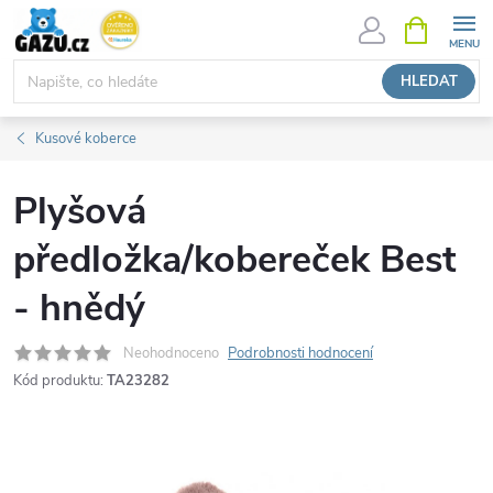
Přejít
NÁKUPNÍ
KOŠÍK
na
obsah
HLEDAT
Kusové koberce
Plyšová
předložka/kobereček Best
- hnědý
Neohodnoceno
Podrobnosti hodnocení
Kód produktu:
TA23282