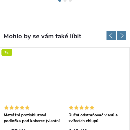
Tip
Metrážní protiskluzová
Ruční odstraňovač vlasů a
podložka pod koberec (vlastní
zvířecích chlupů
rozměr)