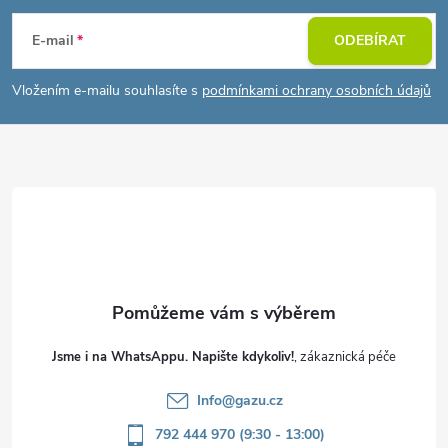
á
E-mail
ODEBÍRAT
p
Vložením e-mailu souhlasíte s
podmínkami ochrany osobních údajů
a
t
í
Jsme i na WhatsAppu. Napište kdykoliv!
Info
@
gazu.cz
792 444 970 (9:30 - 13:00)