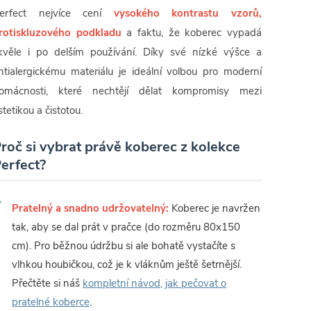
erfect nejvíce cení
vysokého kontrastu vzorů,
rotiskluzového podkladu
a faktu, že koberec vypadá
kvěle i po delším používání. Díky své nízké výšce a
ntialergickému materiálu je ideální volbou pro moderní
omácnosti, které nechtějí dělat kompromisy mezi
stetikou a čistotou.
roč si vybrat právě koberec z kolekce
erfect?
Pratelný a snadno udržovatelný:
Koberec je navržen
tak, aby se dal prát v pračce (do rozměru 80x150
cm). Pro běžnou údržbu si ale bohatě vystačíte s
vlhkou houbičkou, což je k vláknům ještě šetrnější.
Přečtěte si náš
kompletní návod, jak pečovat o
pratelné koberce
.