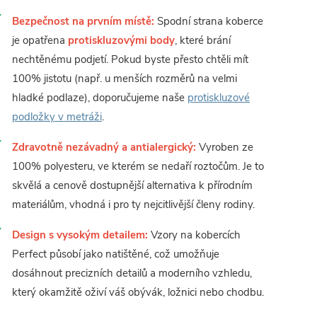
Bezpečnost na prvním místě:
Spodní strana koberce
je opatřena
protiskluzovými body
, které brání
nechtěnému podjetí. Pokud byste přesto chtěli mít
100% jistotu (např. u menších rozměrů na velmi
hladké podlaze), doporučujeme naše
protiskluzové
podložky v metráži
.
Zdravotně nezávadný a antialergický:
Vyroben ze
100% polyesteru, ve kterém se nedaří roztočům. Je to
skvělá a cenově dostupnější alternativa k přírodním
materiálům, vhodná i pro ty nejcitlivější členy rodiny.
Design s vysokým detailem:
Vzory na kobercích
Perfect působí jako natištěné, což umožňuje
dosáhnout precizních detailů a moderního vzhledu,
který okamžitě oživí váš obývák, ložnici nebo chodbu.