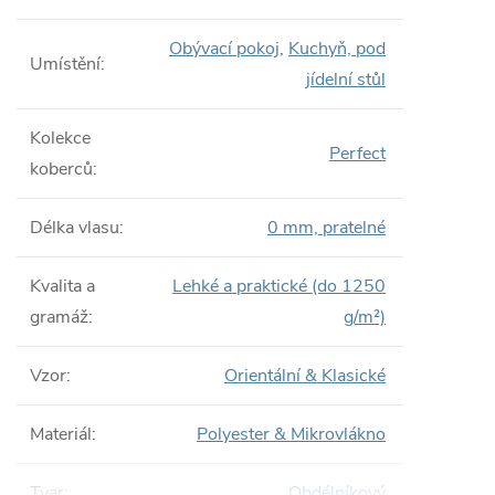
Obývací pokoj
,
Kuchyň, pod
Umístění
:
jídelní stůl
Kolekce
Perfect
koberců
:
Délka vlasu
:
0 mm, pratelné
Kvalita a
Lehké a praktické (do 1250
gramáž
:
g/m²)
Vzor
:
Orientální & Klasické
Materiál
:
Polyester & Mikrovlákno
Tvar
:
Obdélníkový