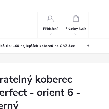
NÁKUPNÍ
KOŠÍK
Prázdný košík
Přihlášení
áš tip: 100 nejlepších koberců na GAZU.cz
Hodnocení o
ratelný koberec
erfect - orient 6 -
erný