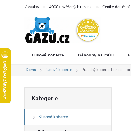
Přejít
Kontakty
4000+ ověřených recenzí
Ceníky doručení 
na
obsah
Kusové koberce
Běhouny na míru
P
Domů
Kusové koberce
Pratelný koberec Perfect - or
P
Přeskočit
Kategorie
kategorie
o
Kusové koberce
s