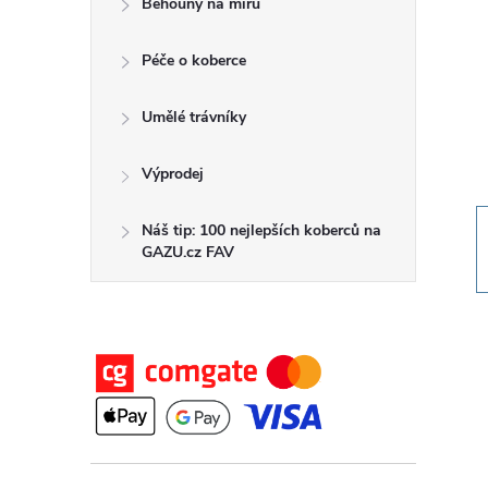
Běhouny na míru
t
Péče o koberce
r
a
Umělé trávníky
n
Výprodej
n
Náš tip: 100 nejlepších koberců na
GAZU.cz FAV
í
p
a
n