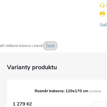
Znač
alší oblíbené koberce v barvě:
Černé
Rozměr koberce: 120x170 cm
CH199244
1 279 Kč