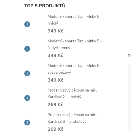
e
TOP 5 PRODUKTŮ
Moderní koberec Tap - vlnky 5 -
l
hnědý
349 Kč
Moderní koberec Tap - vlnky 5 -
šedý/červený
349 Kč
D
Moderní koberec Tap - vlnky 5 -
světle béžový
349 Kč
Protiskluzový běhoun na míru
Kardinál 21 - hnědý
269 Kč
Protiskluzový běhoun na míru
Kardinál 6 - terakotový
269 Kč