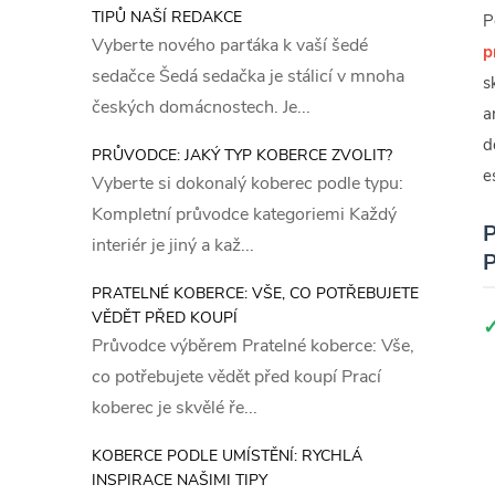
TIPŮ NAŠÍ REDAKCE
P
Vyberte nového parťáka k vaší šedé
p
sedačce Šedá sedačka je stálicí v mnoha
s
českých domácnostech. Je...
a
d
PRŮVODCE: JAKÝ TYP KOBERCE ZVOLIT?
e
Vyberte si dokonalý koberec podle typu:
Kompletní průvodce kategoriemi Každý
P
interiér je jiný a kaž...
P
PRATELNÉ KOBERCE: VŠE, CO POTŘEBUJETE
VĚDĚT PŘED KOUPÍ
Průvodce výběrem Pratelné koberce: Vše,
co potřebujete vědět před koupí Prací
koberec je skvělé ře...
KOBERCE PODLE UMÍSTĚNÍ: RYCHLÁ
INSPIRACE NAŠIMI TIPY