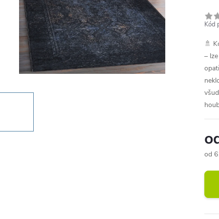
Kód 
🚿 K
– lze
opat
nekl
všud
houb
o
od
6
Měr
cena