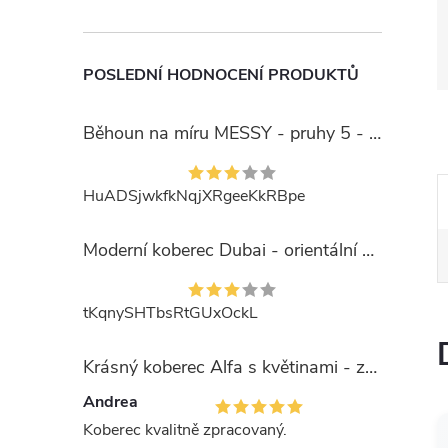
POSLEDNÍ HODNOCENÍ PRODUKTŮ
Běhoun na míru MESSY - pruhy 5 - béžový
HuADSjwkfkNqjXRgeeKkRBpe
Moderní koberec Dubai - orientální 6 - červený
tKqnySHTbsRtGUxOckL
Krásný koberec Alfa s květinami - zelený
Andrea
Koberec kvalitně zpracovaný.