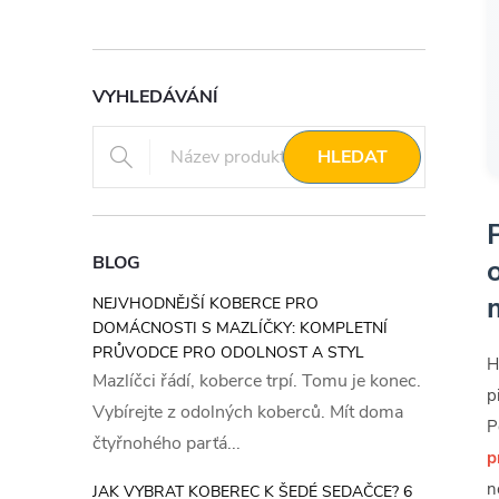
VYHLEDÁVÁNÍ
HLEDAT
BLOG
NEJVHODNĚJŠÍ KOBERCE PRO
DOMÁCNOSTI S MAZLÍČKY: KOMPLETNÍ
PRŮVODCE PRO ODOLNOST A STYL
H
Mazlíčci řádí, koberce trpí. Tomu je konec.
p
Vybírejte z odolných koberců. Mít doma
P
čtyřnohého parťá...
p
n
JAK VYBRAT KOBEREC K ŠEDÉ SEDAČCE? 6