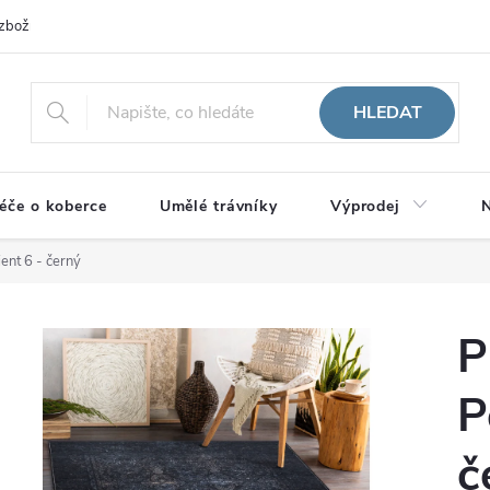
zboží
HLEDAT
éče o koberce
Umělé trávníky
Výprodej
N
ient 6 - černý
P
P
č