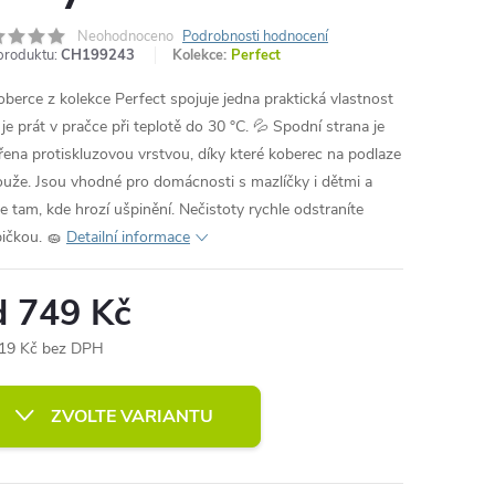
Neohodnoceno
Podrobnosti hodnocení
produktu:
CH199243
Kolekce:
Perfect
oberce z kolekce Perfect spojuje jedna praktická vlastnost
 je prát v pračce při teplotě do 30 °C. 💦 Spodní strana je
řena protiskluzovou vrstvou, díky které koberec na podlaze
ouže. Jsou vhodné pro domácnosti s mazlíčky i dětmi a
e tam, kde hrozí ušpinění. Nečistoty rychle odstraníte
ičkou. 🧽
Detailní informace
d
749 Kč
19 Kč
bez DPH
ná
:
ZVOLTE VARIANTU