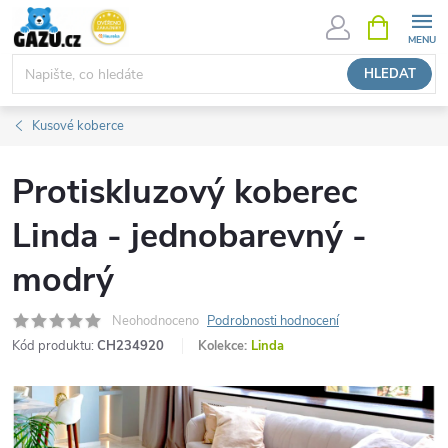
Přejít
NÁKUPNÍ
KOŠÍK
na
obsah
HLEDAT
Kusové koberce
Protiskluzový koberec
Linda - jednobarevný -
modrý
Neohodnoceno
Podrobnosti hodnocení
Kód produktu:
CH234920
Kolekce:
Linda