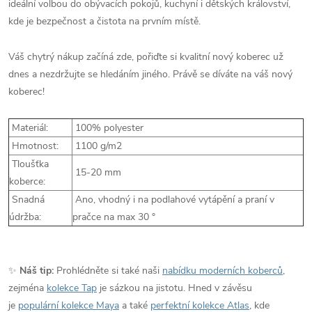
ideální volbou do obývacích pokojů, kuchyní i dětských království,
kde je bezpečnost a čistota na prvním místě.
Váš chytrý nákup začíná zde, pořiďte si kvalitní nový koberec už
dnes a nezdržujte se hledáním jiného. Právě se díváte na váš nový
koberec!
Materiál:
100% polyester
Hmotnost:
1100 g/m2
Tloušťka
15-20 mm
koberce:
Snadná
Ano, vhodný i na podlahové vytápění a praní v
údržba:
pračce na max 30 °
✨
Náš tip:
Prohlédněte si také naši
nabídku moderních koberců
,
zejména
kolekce Tap
je sázkou na jistotu. Hned v závěsu
je
populární kolekce Maya
a také
perfektní kolekce Atlas
, kde