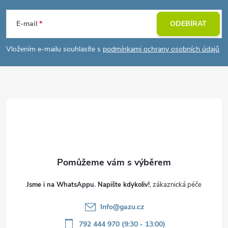
á
E-mail
ODEBÍRAT
p
Vložením e-mailu souhlasíte s
podmínkami ochrany osobních údajů
a
t
í
Jsme i na WhatsAppu. Napište kdykoliv!
Info
@
gazu.cz
792 444 970 (9:30 - 13:00)