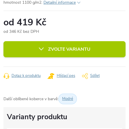
hmotnost 1100 g/m2.
Detailní informace
od
419 Kč
od
346 Kč
bez DPH
Měrná
cena:
ZVOLTE VARIANTU
Dotaz k produktu
Hlídací pes
Sdílet
Další oblíbené koberce v barvě:
Modré