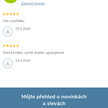
Zobrazit recenze
Vše v pořádku.
25.5.2026
Dobrá kvalita, rychlé dodání, spokojenost.
24.5.2026
Mějte přehled o novinkách
a slevách
Z