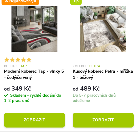
🔥 Nejprodávanější
Tip
KOLEKCE:
TAP
KOLEKCE:
PETRA
Moderní koberec Tap - vlnky 5
Kusový koberec Petra - mřížka
- šedý/červený
1 - béžový
349 Kč
489 Kč
od
od
Skladem - rychlé dodání do
Do 5-7 pracovních dnů
1-2 prac. dnů
odešleme
ZOBRAZIT
ZOBRAZIT