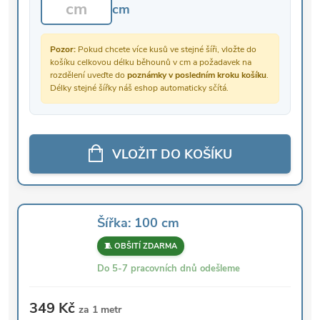
cm
Pozor:
Pokud chcete více kusů ve stejné šíři, vložte do
košíku celkovou délku běhounů v cm a požadavek na
rozdělení uveďte do
poznámky v posledním kroku košíku
.
Délky stejné šířky náš eshop automaticky sčítá.
VLOŽIT DO KOŠÍKU
Šířka: 100 cm
🧵 OBŠITÍ ZDARMA
Do 5-7 pracovních dnů odešleme
349 Kč
za 1 metr