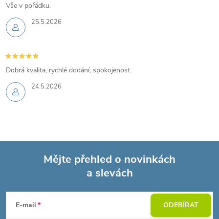
Vše v pořádku.
25.5.2026
Dobrá kvalita, rychlé dodání, spokojenost.
24.5.2026
Mějte přehled o novinkách
a slevách
Z
á
E-mail
ODEBÍRAT