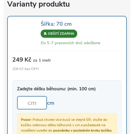
Šířka: 70 cm
🧵 OBŠITÍ ZDARMA
Do 5-7 pracovních dnů odešleme
249 Kč
za 1 metr
206 Kč bez DPH
Zadejte délku běhounu: (min. 100 cm)
cm
Pozor:
Pokud chcete více kusů ve stejné šíři, vložte do
košíku celkovou délku běhounů v cm a požadavek na
rozdělení uveďte do
poznámky v posledním kroku košíku
.