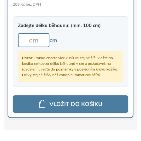
288 Kč bez DPH
Zadejte délku běhounu: (min. 100 cm)
cm
Pozor:
Pokud chcete více kusů ve stejné šíři, vložte do
košíku celkovou délku běhounů v cm a požadavek na
rozdělení uveďte do
poznámky v posledním kroku košíku
.
Délky stejné šířky náš eshop automaticky sčítá.
VLOŽIT DO KOŠÍKU