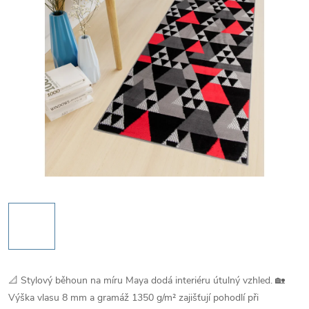
📐 Stylový běhoun na míru Maya dodá interiéru útulný vzhled. 🏡
Výška vlasu 8 mm a gramáž 1350 g/m² zajišťují pohodlí při