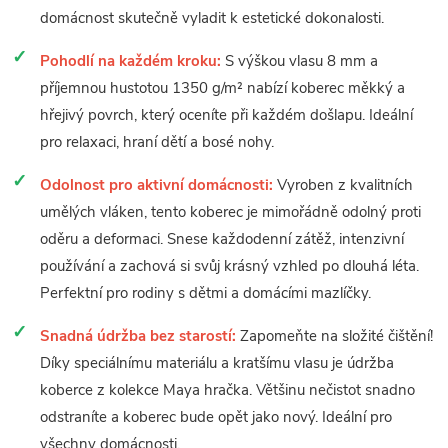
domácnost skutečně vyladit k estetické dokonalosti.
Pohodlí na každém kroku:
S výškou vlasu 8 mm a
příjemnou hustotou 1350 g/m² nabízí koberec měkký a
hřejivý povrch, který oceníte při každém došlapu. Ideální
pro relaxaci, hraní dětí a bosé nohy.
Odolnost pro aktivní domácnosti:
Vyroben z kvalitních
umělých vláken, tento koberec je mimořádně odolný proti
oděru a deformaci. Snese každodenní zátěž, intenzivní
používání a zachová si svůj krásný vzhled po dlouhá léta.
Perfektní pro rodiny s dětmi a domácími mazlíčky.
Snadná údržba bez starostí:
Zapomeňte na složité čištění!
Díky speciálnímu materiálu a kratšímu vlasu je údržba
koberce z kolekce Maya hračka. Většinu nečistot snadno
odstraníte a koberec bude opět jako nový. Ideální pro
všechny domácnosti.