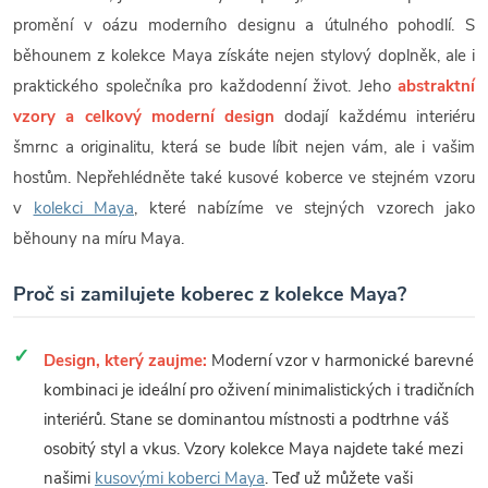
promění v oázu moderního designu a útulného pohodlí. S
běhounem z kolekce Maya získáte nejen stylový doplněk, ale i
praktického společníka pro každodenní život. Jeho
abstraktní
vzory a celkový moderní design
dodají každému interiéru
šmrnc a originalitu, která se bude líbit nejen vám, ale i vašim
hostům. Nepřehlédněte také kusové koberce ve stejném vzoru
v
kolekci Maya
, které nabízíme ve stejných vzorech jako
běhouny na míru Maya.
Proč si zamilujete koberec z kolekce Maya?
Design, který zaujme:
Moderní vzor v harmonické barevné
kombinaci je ideální pro oživení minimalistických i tradičních
interiérů. Stane se dominantou místnosti a podtrhne váš
osobitý styl a vkus. Vzory kolekce Maya najdete také mezi
našimi
kusovými koberci Maya
. Teď už můžete vaši