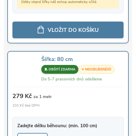
Délky stejné šířky náš eshop automaticky sčítá.
VLOŽIT DO KOŠÍKU
Šířka: 80 cm
🧵 OBŠITÍ ZDARMA
⭐ NEJOBLÍBENĚJŠÍ
Do 5-7 pracovních dnů odešleme
279 Kč
za 1 metr
231 Kč bez DPH
Zadejte délku běhounu: (min. 100 cm)