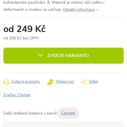
každodenním používání. 💪 Materiál je odolný vůči oděru i
deformacím a snadno se udržuje.
Detailní informace
od
249 Kč
od
206 Kč
bez DPH
Měrná
cena:
ZVOLTE VARIANTU
Dotaz k produktu
Hlídací pes
Sdílet
Značka:
Chemex
Další oblíbené koberce v barvě:
Červené