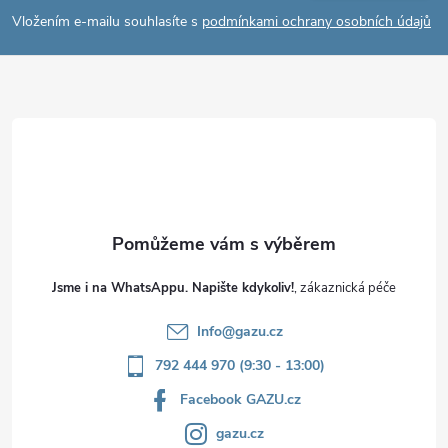
p
Vložením e-mailu souhlasíte s
podmínkami ochrany osobních údajů
a
t
í
Jsme i na WhatsAppu. Napište kdykoliv!
Info
@
gazu.cz
792 444 970 (9:30 - 13:00)
Facebook GAZU.cz
gazu.cz