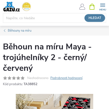
Přejít
NÁKUPNÍ
KOŠÍK
na
obsah
HLEDAT
Běhouny na míru
Běhoun na míru Maya -
trojúhelníky 2 - černý/
červený
Neohodnoceno
Podrobnosti hodnocení
Kód produktu:
TA38852