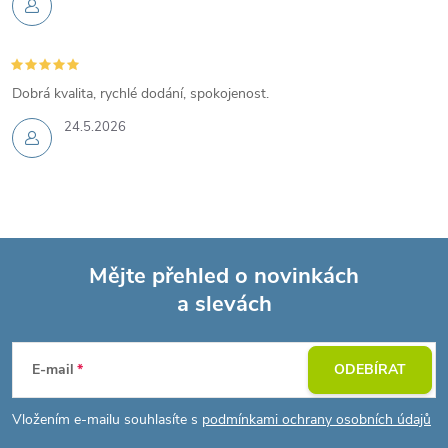
Dobrá kvalita, rychlé dodání, spokojenost.
24.5.2026
Mějte přehled o novinkách
a slevách
Z
á
E-mail
ODEBÍRAT
p
Vložením e-mailu souhlasíte s
podmínkami ochrany osobních údajů