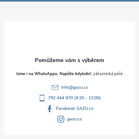
a
t
í
Jsme i na WhatsAppu. Napište kdykoliv!
Info
@
gazu.cz
792 444 970 (9:30 - 13:00)
Facebook GAZU.cz
gazu.cz