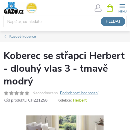
Přejít
NÁKUPNÍ
KOŠÍK
na
obsah
HLEDAT
Kusové koberce
Koberec se střapci Herbert
- dlouhý vlas 3 - tmavě
modrý
Neohodnoceno
Podrobnosti hodnocení
Kód produktu:
CH221258
Kolekce:
Herbert