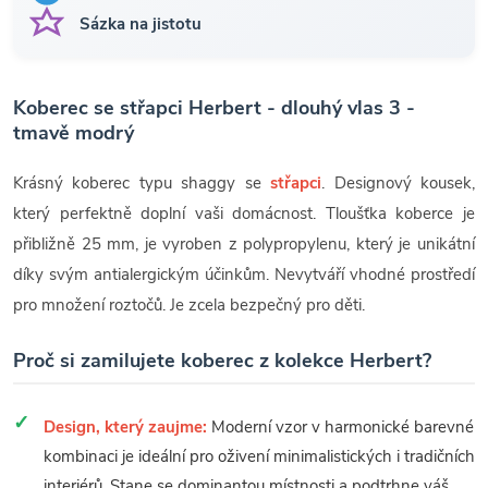
Sázka na jistotu
Koberec se střapci Herbert - dlouhý vlas 3 -
tmavě modrý
Krásný koberec typu shaggy se
střapci
. Designový kousek,
který perfektně doplní vaši domácnost. Tloušťka koberce je
přibližně 25 mm, je vyroben z polypropylenu, který je unikátní
díky svým antialergickým účinkům. Nevytváří vhodné prostředí
pro množení roztočů. Je zcela bezpečný pro děti.
Proč si zamilujete koberec z kolekce Herbert?
Design, který zaujme:
Moderní vzor v harmonické barevné
kombinaci je ideální pro oživení minimalistických i tradičních
interiérů. Stane se dominantou místnosti a podtrhne váš