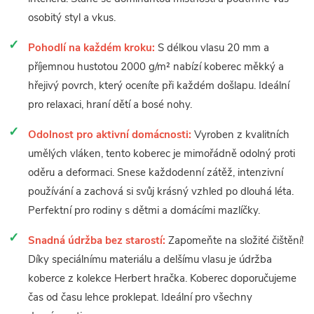
osobitý styl a vkus.
Pohodlí na každém kroku:
S délkou vlasu 20 mm a
příjemnou hustotou 2000 g/m² nabízí koberec měkký a
hřejivý povrch, který oceníte při každém došlapu. Ideální
pro relaxaci, hraní dětí a bosé nohy.
Odolnost pro aktivní domácnosti:
Vyroben z kvalitních
umělých vláken, tento koberec je mimořádně odolný proti
oděru a deformaci. Snese každodenní zátěž, intenzivní
používání a zachová si svůj krásný vzhled po dlouhá léta.
Perfektní pro rodiny s dětmi a domácími mazlíčky.
Snadná údržba bez starostí:
Zapomeňte na složité čištění!
Díky speciálnímu materiálu a delšímu vlasu je údržba
koberce z kolekce Herbert hračka. Koberec doporučujeme
čas od času lehce proklepat. Ideální pro všechny