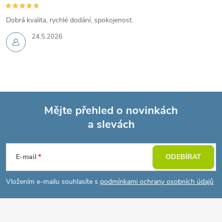
Dobrá kvalita, rychlé dodání, spokojenost.
24.5.2026
Mějte přehled o novinkách
a slevách
Z
á
E-mail
ODEBÍRAT
p
Vložením e-mailu souhlasíte s
podmínkami ochrany osobních údajů
a