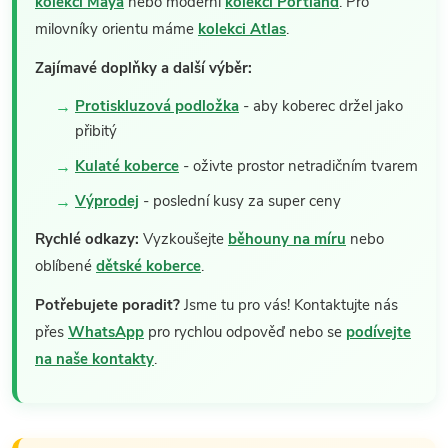
kolekci Maya
nebo moderní
kolekci Portland
. Pro
milovníky orientu máme
kolekci Atlas
.
Zajímavé doplňky a další výběr:
Protiskluzová podložka
- aby koberec držel jako
přibitý
Kulaté koberce
- oživte prostor netradičním tvarem
Výprodej
- poslední kusy za super ceny
Rychlé odkazy:
Vyzkoušejte
běhouny na míru
nebo
oblíbené
dětské koberce
.
Potřebujete poradit?
Jsme tu pro vás! Kontaktujte nás
přes
WhatsApp
pro rychlou odpověď nebo se
podívejte
na naše kontakty
.