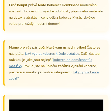
Proč koupit právě tento koberec?
Kombinace moderního
abstraktního designu, vysoké odolnosti, příjemného materiálu
na dotek a atraktivní ceny dělá z koberce Mystic skvělou
volbu pro každý moderní domov!
Máme pro vás pár tipů, které vám usnadní výběr!
Často se
nás ptáte,
jaký vybrat koberec k šedé sedačce
. Další častou
otázkou je, jaké jsou nejlepší
koberce do domácností s
mazlíčky
. Pokud jste na úplném začátku vybírání koberce,
přečtěte si našeho průvodce kategoriemi:
Jaký typ koberce
zvolit?