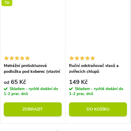
Tip
Metrážní protiskluzová
Ruční odstraňovač vlasů a
podložka pod koberec (vlastní
zvířecích chlupů
rozměr)
65 Kč
149 Kč
od
Skladem - rychlé dodání do
Skladem - rychlé dodání do
1-2 prac. dnů
1-2 prac. dnů
ZOBRAZIT
DO KOŠÍKU