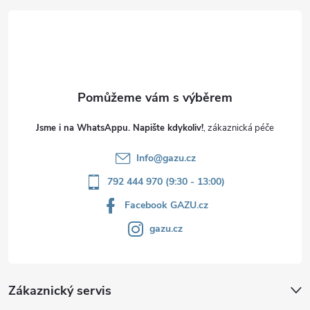
t
í
Jsme i na WhatsAppu. Napište kdykoliv!
Info
@
gazu.cz
792 444 970 (9:30 - 13:00)
Facebook GAZU.cz
gazu.cz
Zákaznický servis