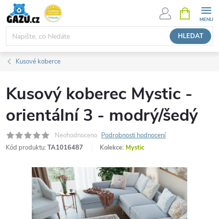
Přejít
NÁKUPNÍ
KOŠÍK
na
obsah
HLEDAT
Kusové koberce
Kusový koberec Mystic -
orientální 3 - modrý/šedý
Neohodnoceno
Podrobnosti hodnocení
Kód produktu:
TA1016487
Kolekce:
Mystic