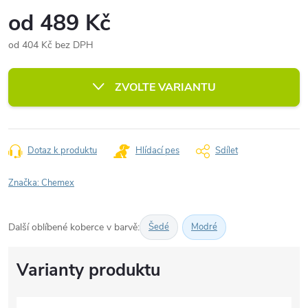
od
489 Kč
od
404 Kč
bez DPH
Měrná
cena:
ZVOLTE VARIANTU
Dotaz k produktu
Hlídací pes
Sdílet
Značka:
Chemex
Další oblíbené koberce v barvě:
Šedé
Modré