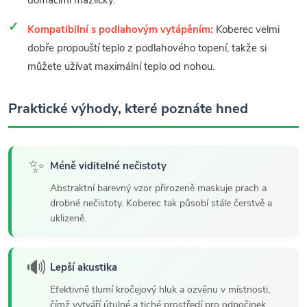
domácími mazlíčky.
Kompatibilní s podlahovým vytápěním:
Koberec velmi
dobře propouští teplo z podlahového topení, takže si
můžete užívat maximální teplo od nohou.
Praktické výhody, které poznáte hned
✨
Méně viditelné nečistoty
Abstraktní barevný vzor přirozeně maskuje prach a
drobné nečistoty. Koberec tak působí stále čerstvě a
uklizeně.
🔊
Lepší akustika
Efektivně tlumí kročejový hluk a ozvěnu v místnosti,
čímž vytváří útulné a tiché prostředí pro odpočinek.