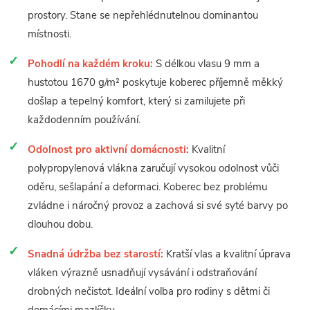
prostory. Stane se nepřehlédnutelnou dominantou
místnosti.
Pohodlí na každém kroku:
S délkou vlasu 9 mm a
hustotou 1670 g/m² poskytuje koberec příjemně měkký
došlap a tepelný komfort, který si zamilujete při
každodenním používání.
Odolnost pro aktivní domácnosti:
Kvalitní
polypropylenová vlákna zaručují vysokou odolnost vůči
oděru, sešlapání a deformaci. Koberec bez problému
zvládne i náročný provoz a zachová si své syté barvy po
dlouhou dobu.
Snadná údržba bez starostí:
Kratší vlas a kvalitní úprava
vláken výrazně usnadňují vysávání i odstraňování
drobných nečistot. Ideální volba pro rodiny s dětmi či