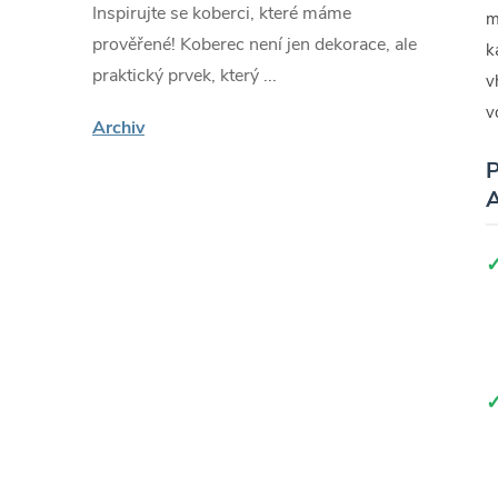
Inspirujte se koberci, které máme
m
prověřené! Koberec není jen dekorace, ale
k
praktický prvek, který ...
v
v
Archiv
P
A