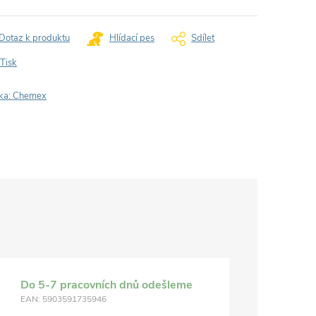
Dotaz k produktu
Hlídací pes
Sdílet
Tisk
ka:
Chemex
Do 5-7 pracovních dnů odešleme
EAN:
5903591735946