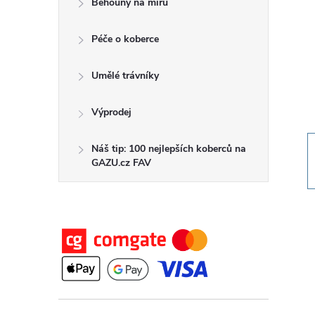
Běhouny na míru
t
Péče o koberce
r
a
Umělé trávníky
n
Výprodej
n
Náš tip: 100 nejlepších koberců na
GAZU.cz FAV
í
p
a
n