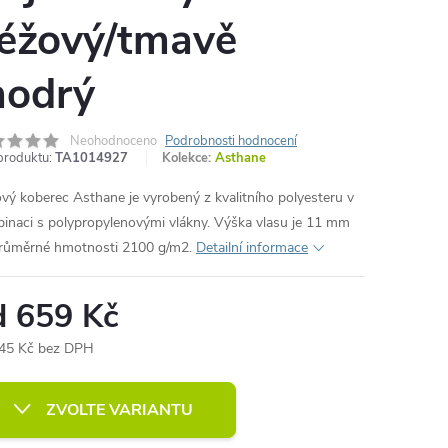
éžový/tmavě
odrý
Neohodnoceno
Podrobnosti hodnocení
produktu:
TA1014927
Kolekce:
Asthane
vý koberec Asthane je vyrobený z kvalitního polyesteru v
inaci s polypropylenovými vlákny. Výška vlasu je 11 mm
průměrné hmotnosti 2100 g/m2.
Detailní informace
d
659 Kč
45 Kč
bez DPH
ná
:
ZVOLTE VARIANTU