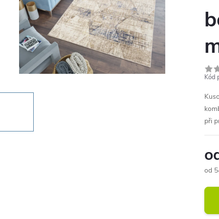
b
m
Kód 
Kuso
komb
při 
o
od
5
Měr
cena