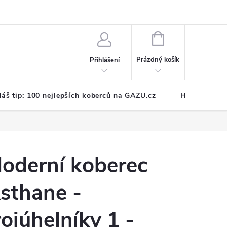
NÁKUPNÍ
KOŠÍK
Prázdný košík
Přihlášení
áš tip: 100 nejlepších koberců na GAZU.cz
Hodnocení o
oderní koberec
sthane -
rojúhelníky 1 -