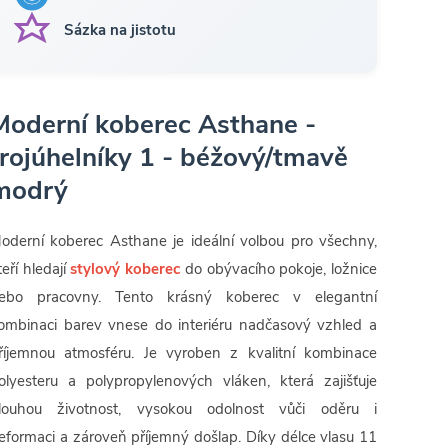
Sázka na jistotu
Moderní koberec Asthane -
trojúhelníky 1 - béžový/tmavě
modrý
oderní koberec Asthane je ideální volbou pro všechny,
teří hledají
stylový koberec
do obývacího pokoje, ložnice
ebo pracovny. Tento krásný koberec v elegantní
ombinaci barev vnese do interiéru nadčasový vzhled a
říjemnou atmosféru. Je vyroben z kvalitní kombinace
olyesteru a polypropylenových vláken, která zajišťuje
louhou životnost, vysokou odolnost vůči oděru i
eformaci a zároveň příjemný došlap. Díky délce vlasu 11