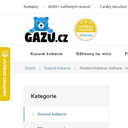
Přejít
Kontakty
4000+ ověřených recenzí
Ceníky doručení 
na
obsah
Kusové koberce
Běhouny na míru
P
Domů
Kusové koberce
Moderní koberec Asthane - t
P
Přeskočit
Kategorie
kategorie
o
Kusové koberce
s