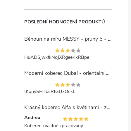
POSLEDNÍ HODNOCENÍ PRODUKTŮ
Běhoun na míru MESSY - pruhy 5 - béžový
HuADSjwkfkNqjXRgeeKkRBpe
Moderní koberec Dubai - orientální 6 - červený
tKqnySHTbsRtGUxOckL
Krásný koberec Alfa s květinami - zelený
Andrea
Koberec kvalitně zpracovaný.