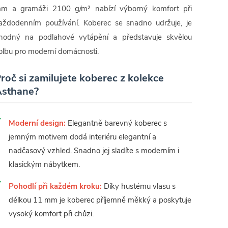
m a gramáži 2100 g/m² nabízí výborný komfort při
aždodenním používání. Koberec se snadno udržuje, je
hodný na podlahové vytápění a představuje skvělou
olbu pro moderní domácnosti.
roč si zamilujete koberec z kolekce
sthane?
Moderní design:
Elegantně barevný koberec s
jemným motivem dodá interiéru elegantní a
nadčasový vzhled. Snadno jej sladíte s moderním i
klasickým nábytkem.
Pohodlí při každém kroku:
Díky hustému vlasu s
délkou 11 mm je koberec příjemně měkký a poskytuje
vysoký komfort při chůzi.