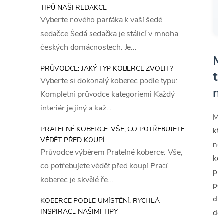
TIPŮ NAŠÍ REDAKCE
Vyberte nového parťáka k vaší šedé
sedačce Šedá sedačka je stálicí v mnoha
českých domácnostech. Je...
PRŮVODCE: JAKÝ TYP KOBERCE ZVOLIT?
Vyberte si dokonalý koberec podle typu:
Kompletní průvodce kategoriemi Každý
interiér je jiný a kaž...
M
PRATELNÉ KOBERCE: VŠE, CO POTŘEBUJETE
k
VĚDĚT PŘED KOUPÍ
n
Průvodce výběrem Pratelné koberce: Vše,
k
co potřebujete vědět před koupí Prací
p
koberec je skvělé ře...
p
d
KOBERCE PODLE UMÍSTĚNÍ: RYCHLÁ
INSPIRACE NAŠIMI TIPY
d