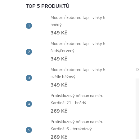
e
TOP 5 PRODUKTŮ
Moderní koberec Tap - vlnky 5 -
l
hnědý
349 Kč
Moderní koberec Tap - vlnky 5 -
šedý/červený
349 Kč
D
Moderní koberec Tap - vlnky 5 -
světle béžový
349 Kč
Protiskluzový běhoun na míru
Kardinál 21 - hnědý
269 Kč
Protiskluzový běhoun na míru
Kardinál 6 - terakotový
269 Kč