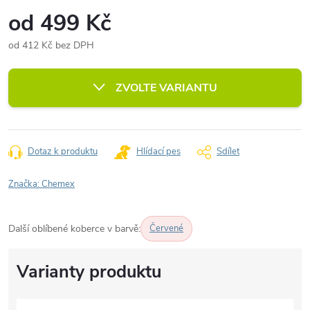
od
499 Kč
od
412 Kč
bez DPH
Měrná
cena:
ZVOLTE VARIANTU
Dotaz k produktu
Hlídací pes
Sdílet
Značka:
Chemex
Další oblíbené koberce v barvě:
Červené