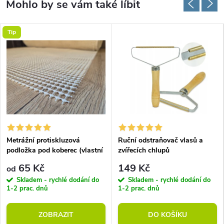
Tip
Metrážní protiskluzová
Ruční odstraňovač vlasů a
podložka pod koberec (vlastní
zvířecích chlupů
rozměr)
65 Kč
149 Kč
od
Skladem - rychlé dodání do
Skladem - rychlé dodání do
1-2 prac. dnů
1-2 prac. dnů
ZOBRAZIT
DO KOŠÍKU