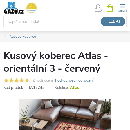
Přejít
NÁKUPNÍ
KOŠÍK
na
obsah
HLEDAT
Kusové koberce
Kusový koberec Atlas -
orientální 3 - červený
2 hodnocení
Podrobnosti hodnocení
Kód produktu:
TA15243
Kolekce:
Atlas