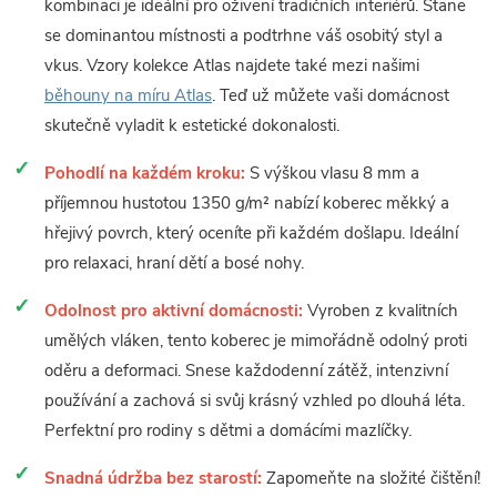
kombinaci je ideální pro oživení tradičních interiérů. Stane
se dominantou místnosti a podtrhne váš osobitý styl a
vkus. Vzory kolekce Atlas najdete také mezi našimi
běhouny na míru Atlas
. Teď už můžete vaši domácnost
skutečně vyladit k estetické dokonalosti.
Pohodlí na každém kroku:
S výškou vlasu 8 mm a
příjemnou hustotou 1350 g/m² nabízí koberec měkký a
hřejivý povrch, který oceníte při každém došlapu. Ideální
pro relaxaci, hraní dětí a bosé nohy.
Odolnost pro aktivní domácnosti:
Vyroben z kvalitních
umělých vláken, tento koberec je mimořádně odolný proti
oděru a deformaci. Snese každodenní zátěž, intenzivní
používání a zachová si svůj krásný vzhled po dlouhá léta.
Perfektní pro rodiny s dětmi a domácími mazlíčky.
Snadná údržba bez starostí:
Zapomeňte na složité čištění!