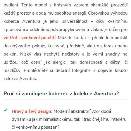
bydlení. Tento model s krásným vzorem okamžitě prosvětlí
každý prostor a dodá mu osobitou energii. Obrovskou výhodou
koberce Aventura je jeho univerzálnost – díky kvalitnímu
zpracování a odolnému polypropylenovému vláknu je určen pro
vnitřní i venkovní použití
. Můžete ho tak s přehledem umístit
do obývacího pokoje, kuchyně, předsíně, ale i na terasu nebo
balkón. Nízký vlas nechytá nečistoty a je velmi snadný na
údržbu, což ocení jak alergici, tak domácnosti s dětmi či
mazlíčky. Prohlédněte si detailní fotografie a objevte kouzlo
kolekce Aventura.
Proč si zamilujete koberec z kolekce Aventura?
Hravý a živý design:
Moderní abstraktní vzor dodá
dynamiku jak minimalistickému, tak i tradičnějšímu interiéru
či venkovnímu posazení.