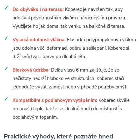
Do obýváku i na terasu:
Koberec je navržen tak, aby
odolával povětrnostním vlivům i náročnějšímu provozu.
Využijete ho jak doma, tak venku na balkóně či terase.
Vysoká odolnost vlákna:
Elastická polypropylenová vlákna
jsou odolná vůči deformaci, oděru a sešlapání. Koberec si
drží svůj tvar i barvy po dlouhá léta.
Blesková údržba:
Délka vlasu 6 mm zajišťuje, že se
nečistoty nedrží hluboko ve strukturách. Koberec stačí
jednoduše vysát, zamést nebo v případě potřeby omýt.
Kompatibilní s podlahovým vytápěním:
Koberec skvěle
propouští teplo, takže se ideálně hodí i do místností s
podlahovým topením.
Praktické výhody, které poznáte hned