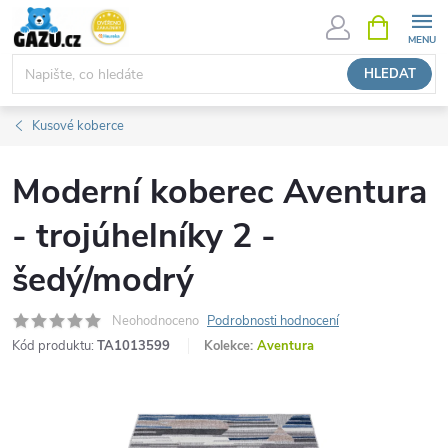
Přejít
NÁKUPNÍ
KOŠÍK
na
obsah
HLEDAT
Kusové koberce
Moderní koberec Aventura
- trojúhelníky 2 -
šedý/modrý
Neohodnoceno
Podrobnosti hodnocení
Kód produktu:
TA1013599
Kolekce:
Aventura