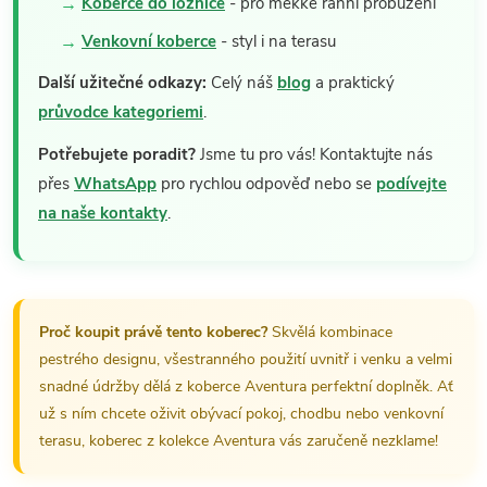
Koberce do ložnice
- pro měkké ranní probuzení
Venkovní koberce
- styl i na terasu
Další užitečné odkazy:
Celý náš
blog
a praktický
průvodce kategoriemi
.
Potřebujete poradit?
Jsme tu pro vás! Kontaktujte nás
přes
WhatsApp
pro rychlou odpověď nebo se
podívejte
na naše kontakty
.
Proč koupit právě tento koberec?
Skvělá kombinace
pestrého designu, všestranného použití uvnitř i venku a velmi
snadné údržby dělá z koberce Aventura perfektní doplněk. Ať
už s ním chcete oživit obývací pokoj, chodbu nebo venkovní
terasu, koberec z kolekce Aventura vás zaručeně nezklame!