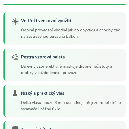
☀️
Vnitřní i venkovní využití
Odolné provedení vhodné jak do obýváku a chodby, tak
na zastřešenou terasu či balkón.
🎨
Pestrá vzorová paleta
Barevný vzor efektivně maskuje drobné nečistoty a
drobky v každodenním provozu.
🧹
Nízký a praktický vlas
Délka vlasu pouze 6 mm usnadňuje přejezd robotického
vysavače i běžný úklid.