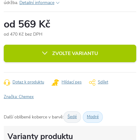
údržba.
Detailní informace
od
569 Kč
od
470 Kč
bez DPH
Měrná
cena:
ZVOLTE VARIANTU
Dotaz k produktu
Hlídací pes
Sdílet
Značka:
Chemex
Další oblíbené koberce v barvě:
Šedé
Modré