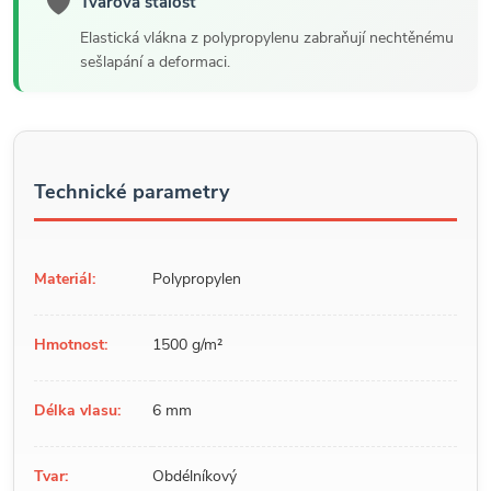
🛡️
Tvarová stálost
Elastická vlákna z polypropylenu zabraňují nechtěnému
sešlapání a deformaci.
Technické parametry
Materiál:
Polypropylen
Hmotnost:
1500 g/m²
Délka vlasu:
6 mm
Tvar:
Obdélníkový