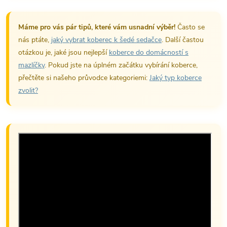
Máme pro vás pár tipů, které vám usnadní výběr!
Často se
nás ptáte,
jaký vybrat koberec k šedé sedačce
. Další častou
otázkou je, jaké jsou nejlepší
koberce do domácností s
mazlíčky
. Pokud jste na úplném začátku vybírání koberce,
přečtěte si našeho průvodce kategoriemi:
Jaký typ koberce
zvolit?