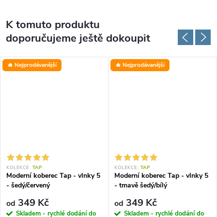
K tomuto produktu
doporučujeme ještě dokoupit
🔥 Nejprodávanější
🔥 Nejprodávanější
KOLEKCE:
TAP
KOLEKCE:
TAP
Moderní koberec Tap - vlnky 5
Moderní koberec Tap - vlnky 5
- šedý/červený
- tmavě šedý/bílý
349 Kč
349 Kč
od
od
Skladem - rychlé dodání do
Skladem - rychlé dodání do