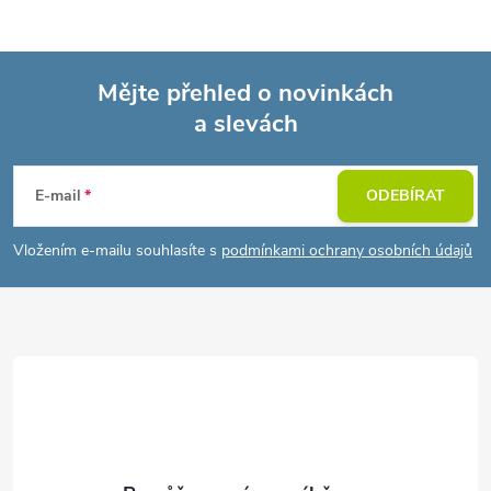
Mějte přehled o novinkách
a slevách
Z
á
E-mail
ODEBÍRAT
p
Vložením e-mailu souhlasíte s
podmínkami ochrany osobních údajů
a
t
í