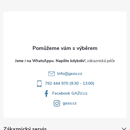
t
í
Jsme i na WhatsAppu. Napište kdykoliv!
Info
@
gazu.cz
792 444 970 (9:30 - 13:00)
Facebook GAZU.cz
gazu.cz
Zákaznický servis