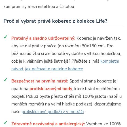
kompromisy mezi estetikou a čistotou.
Proč si vybrat právě koberec z kolekce Life?
Pratelný a snadno udržovatelný:
Koberec je navržen tak,
aby se dal prát v pračce (do rozměru 80x150 cm). Pro
běžnou údržbu si ale bohatě vystačíte s vlhkou houbičkou,
což je k vláknům ještě šetrnější. Přečtěte si náš
kompletní
návod, jak pečovat o pratelné koberce
.
Bezpečnost na prvním místě:
Spodní strana koberce je
opatřena
protiskluzovými body
, které brání nechtěnému
podjetí. Pokud byste přesto chtěli mít 100% jistotu (např. u
menších rozměrů na velmi hladké podlaze), doporučujeme
naše
protiskluzové podložky v metráži
.
Zdravotně nezávadný a antialergický:
Vyroben ze 100%