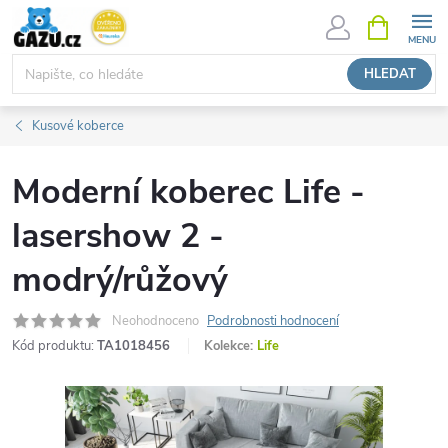
Přejít
NÁKUPNÍ
KOŠÍK
na
obsah
HLEDAT
Kusové koberce
Moderní koberec Life -
lasershow 2 -
modrý/růžový
Neohodnoceno
Podrobnosti hodnocení
Kód produktu:
TA1018456
Kolekce:
Life