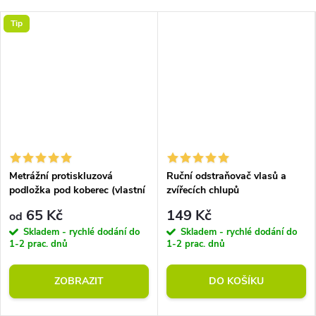
Tip
Metrážní protiskluzová
Ruční odstraňovač vlasů a
podložka pod koberec (vlastní
zvířecích chlupů
rozměr)
65 Kč
149 Kč
od
Skladem - rychlé dodání do
Skladem - rychlé dodání do
1-2 prac. dnů
1-2 prac. dnů
ZOBRAZIT
DO KOŠÍKU