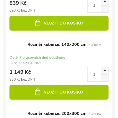
839 Kč
693 Kč bez DPH
VLOŽIT DO KOŠÍKU
Rozměr koberce: 140x200 cm
TA1018576
Do 5-7 pracovních dnů odešleme
EAN:
5905285132871
1 149 Kč
950 Kč bez DPH
VLOŽIT DO KOŠÍKU
Rozměr koberce: 200x300 cm
TA1021457