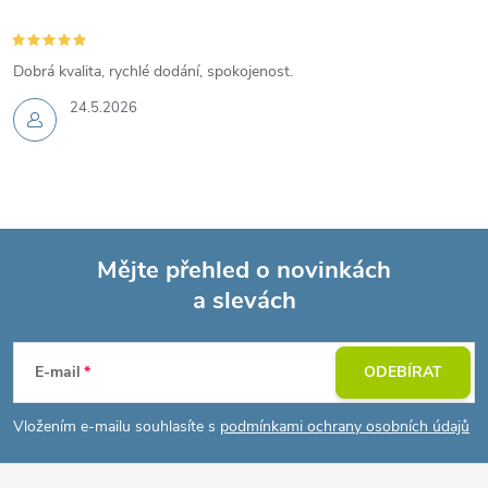
Dobrá kvalita, rychlé dodání, spokojenost.
24.5.2026
Mějte přehled o novinkách
a slevách
Z
á
E-mail
ODEBÍRAT
p
Vložením e-mailu souhlasíte s
podmínkami ochrany osobních údajů
a