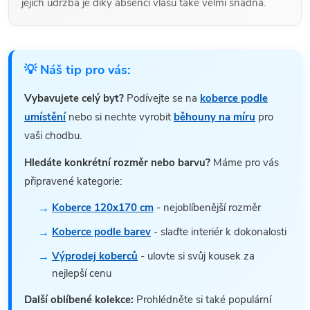
jejich údržba je díky absenci vlasu také velmi snadná.
💡 Náš tip pro vás:
Vybavujete celý byt?
Podívejte se na
koberce podle
umístění
nebo si nechte vyrobit
běhouny na míru
pro
vaši chodbu.
Hledáte konkrétní rozměr nebo barvu?
Máme pro vás
připravené kategorie:
Koberce 120x170 cm
- nejoblíbenější rozměr
Koberce podle barev
- slaďte interiér k dokonalosti
Výprodej koberců
- ulovte si svůj kousek za
nejlepší cenu
Další oblíbené kolekce:
Prohlédněte si také populární