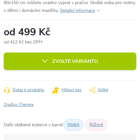
80x150 cm můžete snadno vyprat v pračce. Skvělá volba pro rodiny
s dětmi i domácími mazlíčky.
Detailní informace
od
499 Kč
od
412 Kč
bez DPH
Měrná
cena:
ZVOLTE VARIANTU
Dotaz k produktu
Hlídací pes
Sdílet
Značka:
Chemex
Další oblíbené koberce v barvě:
Modré
Růžové