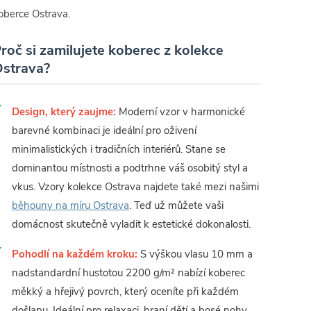
oberce Ostrava.
roč si zamilujete koberec z kolekce
strava?
Design, který zaujme:
Moderní vzor v harmonické
barevné kombinaci je ideální pro oživení
minimalistických i tradičních interiérů. Stane se
dominantou místnosti a podtrhne váš osobitý styl a
vkus. Vzory kolekce Ostrava najdete také mezi našimi
běhouny na míru Ostrava
. Teď už můžete vaši
domácnost skutečně vyladit k estetické dokonalosti.
Pohodlí na každém kroku:
S výškou vlasu 10 mm a
nadstandardní hustotou 2200 g/m² nabízí koberec
měkký a hřejivý povrch, který oceníte při každém
došlapu. Ideální pro relaxaci, hraní dětí a bosé nohy.