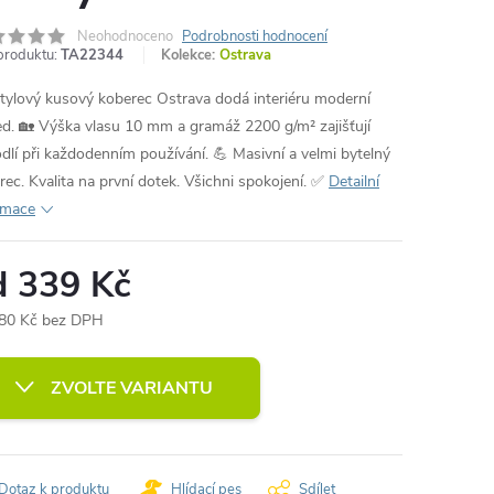
Neohodnoceno
Podrobnosti hodnocení
produktu:
TA22344
Kolekce:
Ostrava
tylový kusový koberec Ostrava dodá interiéru moderní
ed. 🏡 Výška vlasu 10 mm a gramáž 2200 g/m² zajišťují
dlí při každodenním používání. 💪 Masivní a velmi bytelný
rec. Kvalita na první dotek. Všichni spokojení. ✅
Detailní
rmace
d
339 Kč
80 Kč
bez DPH
ná
:
ZVOLTE VARIANTU
Dotaz k produktu
Hlídací pes
Sdílet