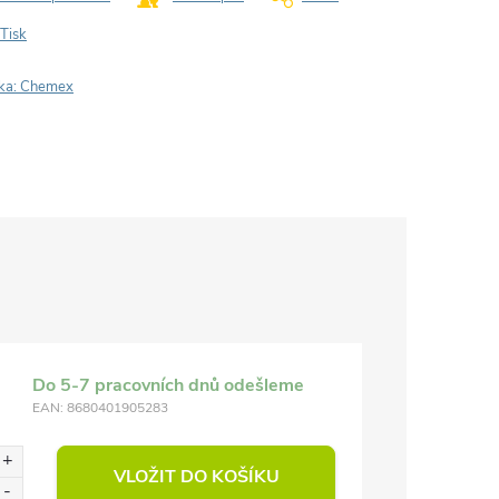
Tisk
ka:
Chemex
Do 5-7 pracovních dnů odešleme
EAN:
8680401905283
VLOŽIT DO KOŠÍKU