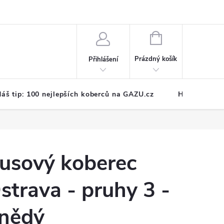
NÁKUPNÍ
KOŠÍK
Prázdný košík
Přihlášení
áš tip: 100 nejlepších koberců na GAZU.cz
Hodnocení o
usový koberec
strava - pruhy 3 -
nědý