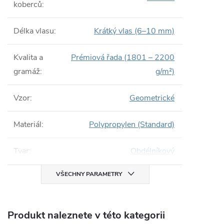
koberců
:
Délka vlasu
:
Krátký vlas (6–10 mm)
Kvalita a
Prémiová řada (1801 – 2200
gramáž
:
g/m²)
Vzor
:
Geometrické
Materiál
:
Polypropylen (Standard)
Tvar
:
Obdélníkový
VŠECHNY PARAMETRY
Produkt naleznete v této kategorii