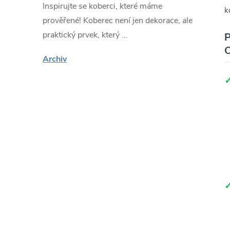
Inspirujte se koberci, které máme
k
prověřené! Koberec není jen dekorace, ale
praktický prvek, který ...
P
O
Archiv