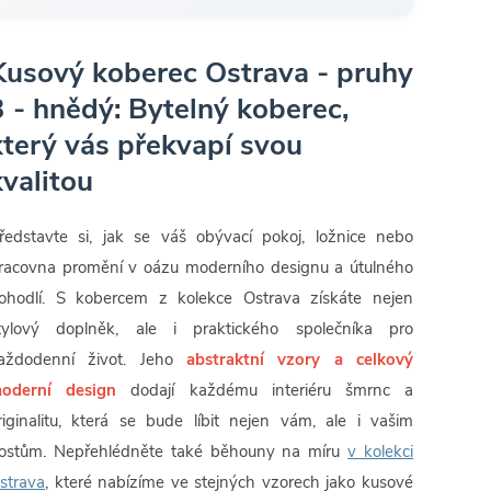
Kusový koberec Ostrava - pruhy
3 - hnědý: Bytelný koberec,
který vás překvapí svou
kvalitou
ředstavte si, jak se váš obývací pokoj, ložnice nebo
racovna promění v oázu moderního designu a útulného
ohodlí. S kobercem z kolekce Ostrava získáte nejen
tylový doplněk, ale i praktického společníka pro
aždodenní život. Jeho
abstraktní vzory a celkový
oderní design
dodají každému interiéru šmrnc a
riginalitu, která se bude líbit nejen vám, ale i vašim
ostům. Nepřehlédněte také běhouny na míru
v kolekci
strava
, které nabízíme ve stejných vzorech jako kusové