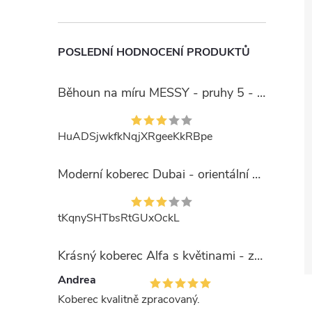
POSLEDNÍ HODNOCENÍ PRODUKTŮ
Běhoun na míru MESSY - pruhy 5 - béžový
HuADSjwkfkNqjXRgeeKkRBpe
Moderní koberec Dubai - orientální 6 - červený
tKqnySHTbsRtGUxOckL
Krásný koberec Alfa s květinami - zelený
Andrea
Koberec kvalitně zpracovaný.