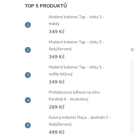
e
TOP 5 PRODUKTŮ
Moderní koberec Tap - vlnky 5 -
l
hnědý
349 Kč
Moderní koberec Tap - vlnky 5 -
šedý/červený
D
349 Kč
Moderní koberec Tap - vlnky 5 -
světle béžový
349 Kč
Protiskluzový běhoun na míru
Kardinál 6 - terakotový
269 Kč
Kusový koberec Maya - abstrakt 3 -
šedý/červený
499 Kč