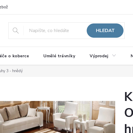
zboží
HLEDAT
éče o koberce
Umělé trávníky
Výprodej
N
uhy 3 - hnědý
K
O
h