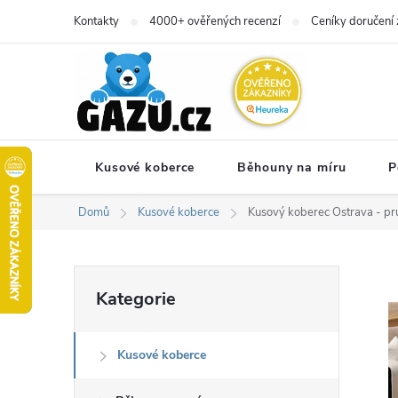
Přejít
Kontakty
4000+ ověřených recenzí
Ceníky doručení 
na
obsah
Kusové koberce
Běhouny na míru
P
Domů
Kusové koberce
Kusový koberec Ostrava - pr
P
Přeskočit
Kategorie
kategorie
o
Kusové koberce
s