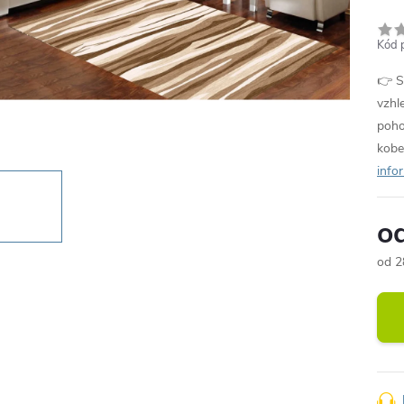
Kód 
👉 S
vzhl
poho
kobe
info
o
od
2
Měr
cena