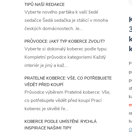
TIPŮ NAŠÍ REDAKCE
Vyberte nového parťáka k vaší šedé
sedačce Šedá sedačka je stálicí v mnoha
českých domácnostech. Je...
PRŮVODCE: JAKÝ TYP KOBERCE ZVOLIT?
Vyberte si dokonalý koberec podle typu:
Kompletní průvodce kategoriemi Každý
P
interiér je jiný a kaž...
p
PRATELNÉ KOBERCE: VŠE, CO POTŘEBUJETE
p
VĚDĚT PŘED KOUPÍ
s
Průvodce výběrem Pratelné koberce: Vše,
k
co potřebujete vědět před koupí Prací
m
koberec je skvělé ře...
o
h
KOBERCE PODLE UMÍSTĚNÍ: RYCHLÁ
INSPIRACE NAŠIMI TIPY
O