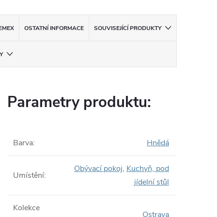
EMEX
OSTATNÍ INFORMACE
SOUVISEJÍCÍ PRODUKTY
Y
Parametry produktu:
Barva
:
Hnědá
Obývací pokoj
,
Kuchyň, pod
Umístění
:
jídelní stůl
Kolekce
Ostrava