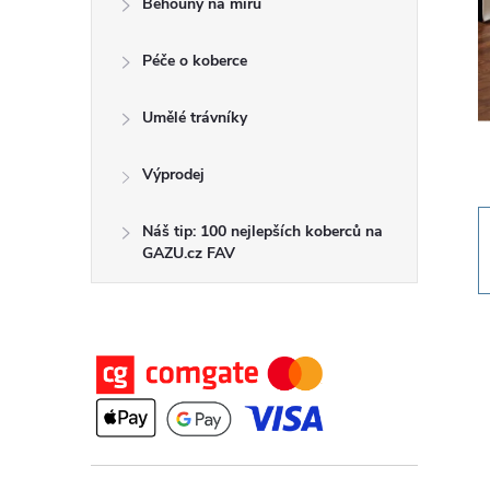
Běhouny na míru
t
Péče o koberce
r
a
Umělé trávníky
n
Výprodej
n
Náš tip: 100 nejlepších koberců na
GAZU.cz FAV
í
p
a
n