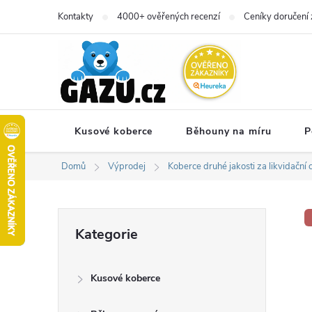
Přejít
Kontakty
4000+ ověřených recenzí
Ceníky doručení 
na
obsah
Kusové koberce
Běhouny na míru
P
Domů
Výprodej
Koberce druhé jakosti za likvidační 
P
Přeskočit
Kategorie
kategorie
o
Kusové koberce
s