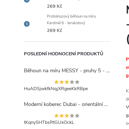
269 Kč
Protiskluzový běhoun na míru
Kardinál 6 - terakotový
269 Kč
POSLEDNÍ HODNOCENÍ PRODUKTŮ
P
o
Běhoun na míru MESSY - pruhy 5 - béžový
g
HuADSjwkfkNqjXRgeeKkRBpe
K
d
Moderní koberec Dubai - orientální 6 - červený
V
g
tKqnySHTbsRtGUxOckL
o