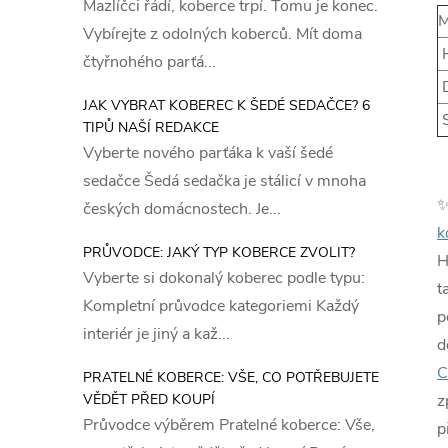
Mazlíčci řádí, koberce trpí. Tomu je konec.
M
Vybírejte z odolných koberců. Mít doma
H
čtyřnohého parťá...
D
JAK VYBRAT KOBEREC K ŠEDÉ SEDAČCE? 6
S
TIPŮ NAŠÍ REDAKCE
Vyberte nového parťáka k vaší šedé
sedačce Šedá sedačka je stálicí v mnoha
českých domácnostech. Je...
k
PRŮVODCE: JAKÝ TYP KOBERCE ZVOLIT?
H
Vyberte si dokonalý koberec podle typu:
t
Kompletní průvodce kategoriemi Každý
p
interiér je jiný a kaž...
d
C
PRATELNÉ KOBERCE: VŠE, CO POTŘEBUJETE
VĚDĚT PŘED KOUPÍ
z
Průvodce výběrem Pratelné koberce: Vše,
p