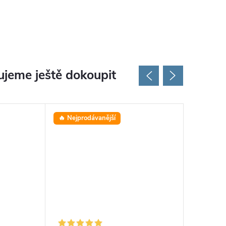
jeme ještě dokoupit
🔥 Nejprodávanější
⭐ Oblíbe