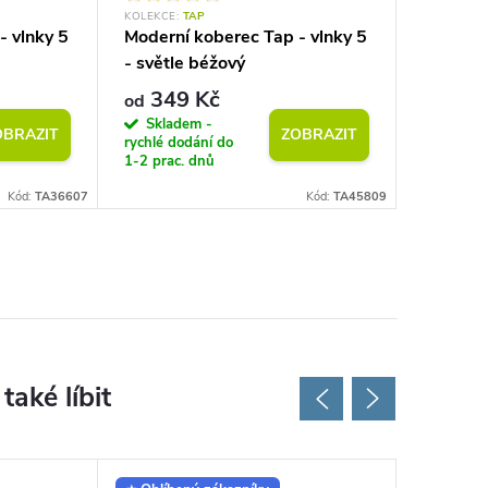
KOLEKCE:
TAP
KOLEKCE:
- vlnky 5
Moderní koberec Tap - vlnky 5
Moderní
- světle béžový
geometri
šedý
349 Kč
349
od
od
Skladem -
Sklad
OBRAZIT
ZOBRAZIT
rychlé dodání do
rychlé do
1-2 prac. dnů
1-2 prac.
Kód:
TA36607
Kód:
TA45809