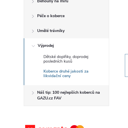
Běhouny na míru
t
Péče o koberce
r
a
Umělé trávníky
n
Výprodej
Dětské doplňky, doprodej
n
posledních kusů
Koberce druhé jakosti za
í
likvidační ceny
p
Náš tip: 100 nejlepších koberců na
GAZU.cz FAV
a
n