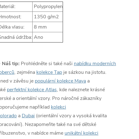
ateriál:
Polypropylen
motnost:
1350 g/m2
élka vlasu:
8 mm
nadná údržba:
Ano
✨
Náš tip:
Prohlédněte si také naši
nabídku moderních
oberců
, zejména
kolekce Tap
je sázkou na jistotu.
ned v závěsu je
populární kolekce Maya
a
aké
perfektní kolekce Atlas
, kde naleznete krásné
erské a orientální vzory. Pro náročné zákazníky
oporučujeme například
kolekci
olorado
a
Dubai
(orientální vzory a vysoká kvalita
pracování). Nezapomeňte také na své dětské
říbuzenstvo, v nabídce máme
unikátní kolekci