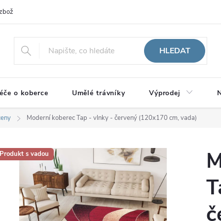
zboží
HLEDAT
éče o koberce
Umělé trávníky
Výprodej
N
ceny
Moderní koberec Tap - vlnky - červený (120x170 cm, vada)
M
Produkt s vadou
T
č