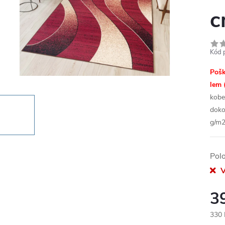
c
Kód 
Pošk
lem 
kobe
doko
g/m2
Pol
V
3
330 