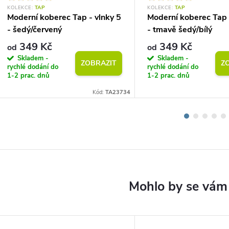
KOLEKCE:
TAP
KOLEKCE:
TAP
Moderní koberec Tap - vlnky 5
Moderní koberec Tap 
- šedý/červený
- tmavě šedý/bílý
349 Kč
349 Kč
od
od
Skladem -
Skladem -
ZOBRAZIT
Z
rychlé dodání do
rychlé dodání do
1-2 prac. dnů
1-2 prac. dnů
Kód:
TA23734