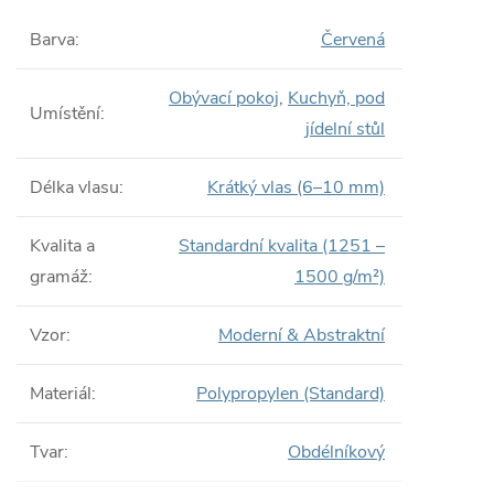
Barva
:
Červená
Obývací pokoj
,
Kuchyň, pod
Umístění
:
jídelní stůl
Délka vlasu
:
Krátký vlas (6–10 mm)
Kvalita a
Standardní kvalita (1251 –
gramáž
:
1500 g/m²)
Vzor
:
Moderní & Abstraktní
Materiál
:
Polypropylen (Standard)
Tvar
:
Obdélníkový