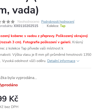
m, vada)
Neohodnoceno
Podrobnosti hodnocení
produktu:
XX0110202515
Kolekce:
Tap
ozený koberec s vadou z přepravy. Poškozený okrajový
(rozsah 3 cm). Fotografie poškození v galerii.
Krásný
rec z kolekce Tap přivede vaši místnost k
nalosti. Výška vlasu je 8 mm při průměrné hmotnosti 1350
. Vysoká odolnost vůči oděru.
Detailní informace
ožka byla vyprodána…
yprodáno
99 Kč
Kč bez DPH