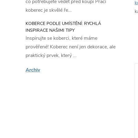
co potřebujete vědět před koupí Prací
k
koberec je skvělé ře...
k
KOBERCE PODLE UMÍSTĚNÍ: RYCHLÁ
INSPIRACE NAŠIMI TIPY
Inspirujte se koberci, které máme
prověřené! Koberec není jen dekorace, ale
praktický prvek, který ...
Archiv
ákazníky
🔥 Nejprodávanější