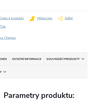
ná
:
Dotaz k produktu
Hlídací pes
Sdílet
Tisk
ka:
Chemex
EMEX
OSTATNÍ INFORMACE
SOUVISEJÍCÍ PRODUKTY
Y
Parametry produktu: