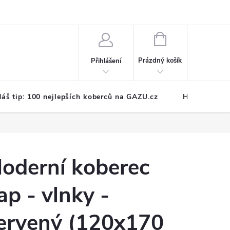
NÁKUPNÍ
KOŠÍK
Prázdný košík
Přihlášení
áš tip: 100 nejlepších koberců na GAZU.cz
Hodnocení o
oderní koberec
ap - vlnky -
ervený (120x170