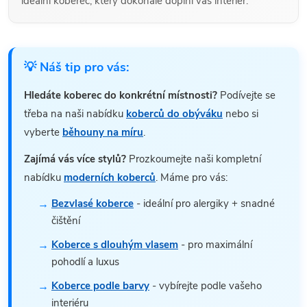
ideální koberec, který dokonale doplní váš interiér.
💡 Náš tip pro vás:
Hledáte koberec do konkrétní místnosti?
Podívejte se
třeba na naši nabídku
koberců do obýváku
nebo si
vyberte
běhouny na míru
.
Zajímá vás více stylů?
Prozkoumejte naši kompletní
nabídku
moderních koberců
. Máme pro vás:
Bezvlasé koberce
- ideální pro alergiky + snadné
čištění
Koberce s dlouhým vlasem
- pro maximální
pohodlí a luxus
Koberce podle barvy
- vybírejte podle vašeho
interiéru