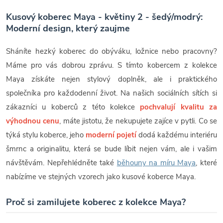
Kusový koberec Maya - květiny 2 - šedý/modrý:
Moderní design, který zaujme
Sháníte hezký koberec do obýváku, ložnice nebo pracovny?
Máme pro vás dobrou zprávu. S tímto kobercem z kolekce
Maya získáte nejen stylový doplněk, ale i praktického
společníka pro každodenní život. Na našich sociálních sítích si
zákazníci u koberců z této kolekce
pochvalují kvalitu za
výhodnou cenu
, máte jistotu, že nekupujete zajíce v pytli. Co se
týká stylu koberce, jeho
moderní pojetí
dodá každému interiéru
šmrnc a originalitu, která se bude líbit nejen vám, ale i vašim
návštěvám. Nepřehlédněte také
běhouny na míru Maya
, které
nabízíme ve stejných vzorech jako kusové koberce Maya.
Proč si zamilujete koberec z kolekce Maya?