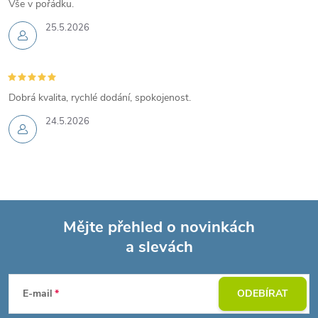
Vše v pořádku.
25.5.2026
Dobrá kvalita, rychlé dodání, spokojenost.
24.5.2026
Mějte přehled o novinkách
a slevách
Z
á
E-mail
ODEBÍRAT