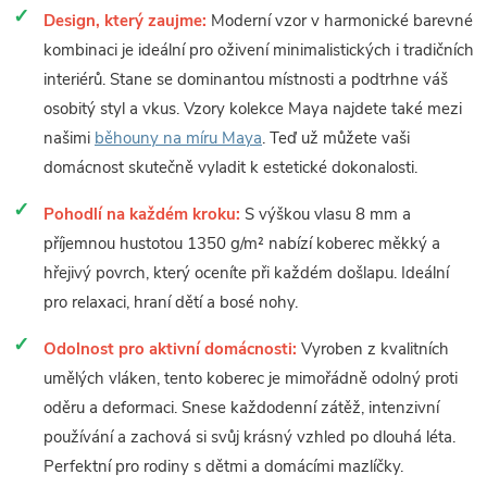
Design, který zaujme:
Moderní vzor v harmonické barevné
kombinaci je ideální pro oživení minimalistických i tradičních
interiérů. Stane se dominantou místnosti a podtrhne váš
osobitý styl a vkus. Vzory kolekce Maya najdete také mezi
našimi
běhouny na míru Maya
. Teď už můžete vaši
domácnost skutečně vyladit k estetické dokonalosti.
Pohodlí na každém kroku:
S výškou vlasu 8 mm a
příjemnou hustotou 1350 g/m² nabízí koberec měkký a
hřejivý povrch, který oceníte při každém došlapu. Ideální
pro relaxaci, hraní dětí a bosé nohy.
Odolnost pro aktivní domácnosti:
Vyroben z kvalitních
umělých vláken, tento koberec je mimořádně odolný proti
oděru a deformaci. Snese každodenní zátěž, intenzivní
používání a zachová si svůj krásný vzhled po dlouhá léta.
Perfektní pro rodiny s dětmi a domácími mazlíčky.