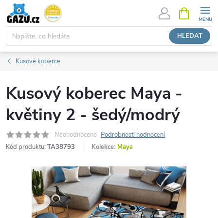
Přejít
NÁKUPNÍ
KOŠÍK
na
obsah
HLEDAT
Kusové koberce
Kusový koberec Maya -
květiny 2 - šedý/modrý
Neohodnoceno
Podrobnosti hodnocení
Kód produktu:
TA38793
Kolekce:
Maya