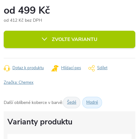
od
499 Kč
od
412 Kč
bez DPH
Měrná
cena:
ZVOLTE VARIANTU
Dotaz k produktu
Hlídací pes
Sdílet
Značka:
Chemex
Další oblíbené koberce v barvě:
Šedé
Modré