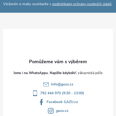
p
Vložením e-mailu souhlasíte s
podmínkami ochrany osobních údajů
a
t
í
Jsme i na WhatsAppu. Napište kdykoliv!
Info
@
gazu.cz
792 444 970 (9:30 - 13:00)
Facebook GAZU.cz
gazu.cz