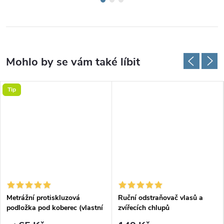
Tip
Metrážní protiskluzová
Ruční odstraňovač vlasů a
podložka pod koberec (vlastní
zvířecích chlupů
rozměr)