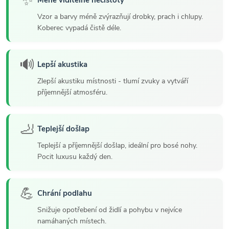
✨
Méně viditelné nečistoty
Vzor a barvy méně zvýrazňují drobky, prach i chlupy.
Koberec vypadá čistě déle.
🔊
Lepší akustika
Zlepší akustiku místnosti - tlumí zvuky a vytváří
příjemnější atmosféru.
🦶
Teplejší došlap
Teplejší a příjemnější došlap, ideální pro bosé nohy.
Pocit luxusu každý den.
💪
Chrání podlahu
Snižuje opotřebení od židlí a pohybu v nejvíce
namáhaných místech.