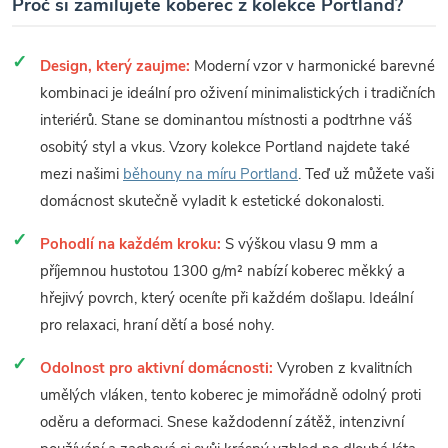
Proč si zamilujete koberec z kolekce Portland?
Design, který zaujme:
Moderní vzor v harmonické barevné
kombinaci je ideální pro oživení minimalistických i tradičních
interiérů. Stane se dominantou místnosti a podtrhne váš
osobitý styl a vkus. Vzory kolekce Portland najdete také
mezi našimi
běhouny na míru Portland
. Teď už můžete vaši
domácnost skutečně vyladit k estetické dokonalosti.
Pohodlí na každém kroku:
S výškou vlasu 9 mm a
příjemnou hustotou 1300 g/m² nabízí koberec měkký a
hřejivý povrch, který oceníte při každém došlapu. Ideální
pro relaxaci, hraní dětí a bosé nohy.
Odolnost pro aktivní domácnosti:
Vyroben z kvalitních
umělých vláken, tento koberec je mimořádně odolný proti
oděru a deformaci. Snese každodenní zátěž, intenzivní