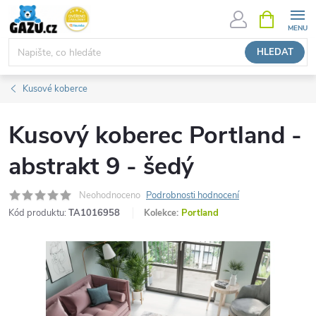
Přejít
NÁKUPNÍ
KOŠÍK
na
obsah
HLEDAT
Kusové koberce
Kusový koberec Portland -
abstrakt 9 - šedý
Neohodnoceno
Podrobnosti hodnocení
Kód produktu:
TA1016958
Kolekce:
Portland