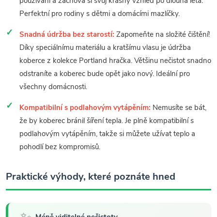
používání a zachová si svůj krásný vzhled po dlouhá léta.
Perfektní pro rodiny s dětmi a domácími mazlíčky.
Snadná údržba bez starostí:
Zapomeňte na složité čištění!
Díky speciálnímu materiálu a kratšímu vlasu je údržba
koberce z kolekce Portland hračka. Většinu nečistot snadno
odstraníte a koberec bude opět jako nový. Ideální pro
všechny domácnosti.
Kompatibilní s podlahovým vytápěním:
Nemusíte se bát,
že by koberec bránil šíření tepla. Je plně kompatibilní s
podlahovým vytápěním, takže si můžete užívat teplo a
pohodlí bez kompromisů.
Praktické výhody, které poznáte hned