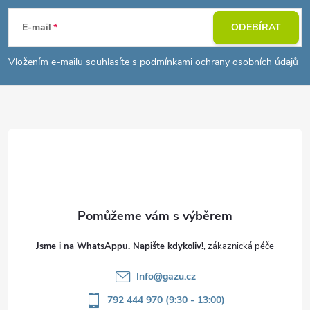
á
E-mail
ODEBÍRAT
p
Vložením e-mailu souhlasíte s
podmínkami ochrany osobních údajů
a
t
í
Jsme i na WhatsAppu. Napište kdykoliv!
Info
@
gazu.cz
792 444 970 (9:30 - 13:00)