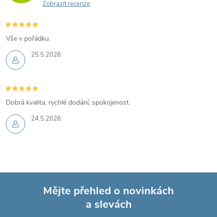
Zobrazit recenze
Vše v pořádku.
25.5.2026
Dobrá kvalita, rychlé dodání, spokojenost.
24.5.2026
Mějte přehled o novinkách
a slevách
Z