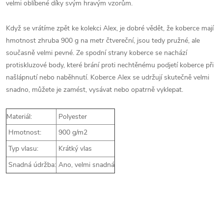
velmi oblíbené díky svým hravým vzorům.
Když se vrátíme zpět ke kolekci Alex, je dobré vědět, že koberce mají
hmotnost zhruba 900 g na metr čtvereční, jsou tedy pružné, ale
současně velmi pevné. Ze spodní strany koberce se nachází
protiskluzové body, které brání proti nechtěnému podjetí koberce při
našlápnutí nebo naběhnutí. Koberce Alex se udržují skutečně velmi
snadno, můžete je zamést, vysávat nebo opatrně vyklepat.
Materiál:
Polyester
Hmotnost:
900 g/m2
Typ vlasu:
Krátký vlas
Snadná údržba:
Ano, velmi snadná