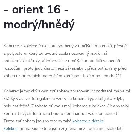
- orient 16 -
modrý/hnědý
Koberce z kolekce Alex jsou vyrobeny z umělých materiálů, přesněji
z polyesteru, který zdravotně zcela nezávadný, navíc má
antialergické účinky. V kobercích z umělých materiálů se nedaří
roztočům, proto jsou často mezi zákazníky upřednostňovány před
koberci z přírodních materiálům které jsou také mnohem dražší.
Koberec je typický svým způsobem zpracování, v podstatě má velmi
krátký vlas, viz fotogalerie a vzory na koberci vypadají, jako kdyby
byly natištěné. Z tohoto důvodu mají koberce z kolekce Alex vysoký
kontrast svých ilustrací a budou dominantou vaší domácnosti.
Tímto způsobem jsou vyrobeny také
koberce z dětské
kolekce
Emma Kids, které jsou zejména mezi rodiči menších dětí