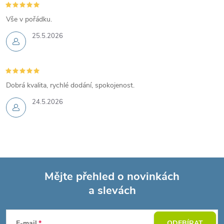
Vše v pořádku.
25.5.2026
Dobrá kvalita, rychlé dodání, spokojenost.
24.5.2026
Mějte přehled o novinkách
a slevách
Z
E-mail
ODEBÍRAT