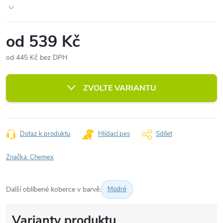
od
539 Kč
od
445 Kč
bez DPH
Měrná
cena:
ZVOLTE VARIANTU
Dotaz k produktu
Hlídací pes
Sdílet
Značka:
Chemex
Další oblíbené koberce v barvě:
Modré