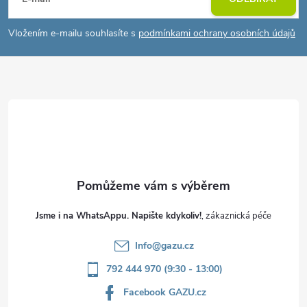
á
p
Vložením e-mailu souhlasíte s
podmínkami ochrany osobních údajů
a
t
í
Jsme i na WhatsAppu. Napište kdykoliv!
Info
@
gazu.cz
792 444 970 (9:30 - 13:00)
Facebook GAZU.cz