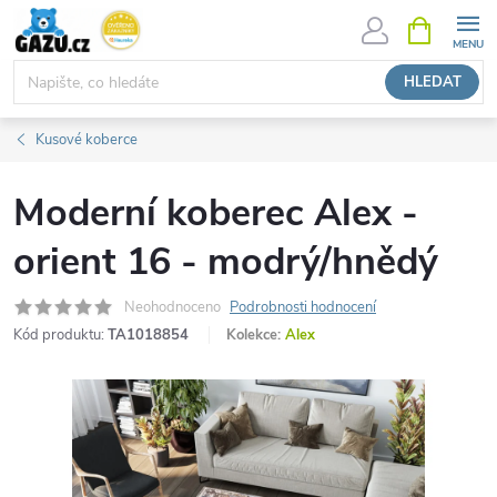
Přejít
NÁKUPNÍ
KOŠÍK
na
obsah
HLEDAT
Kusové koberce
Moderní koberec Alex -
orient 16 - modrý/hnědý
Neohodnoceno
Podrobnosti hodnocení
Kód produktu:
TA1018854
Kolekce:
Alex