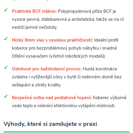
Praktické BCF vlákno:
Polypropylenová příze BCF je
vysoce pevná, stálobarevná a antistatická, takže se na ní
nedrží jemné nečistoty.
Nízký 8mm vlas s vysokou praktičností:
Ideální profil
koberce pro bezproblémový pohyb nábytku i snadné
čištění vysavačem (včetně robotických modelů).
Odolnost pro každodenní provoz:
Hustá konstrukce
zvládne i vytíženější zóny v bytě či rodinném domě bez
sešlapání a ztráty kvality.
Bezpečná volba nad podlahové topení:
Koberec výborně
vede teplo a nebrání efektivnímu vytápění místnosti.
Výhody, které si zamilujete v praxi