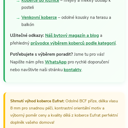
Koberce do ložnice
– hřejivý a měkký došlap k
posteli
Venkovní koberce
– odolné kousky na terasu a
balkón
Užitečné odkazy:
Náš bytový magazín a blog
a
přehledný
průvodce výběrem koberců podle kategorií
.
Potřebujete s výběrem poradit?
Jsme tu pro vás!
Napište nám přes
WhatsApp
pro rychlé doporučení
nebo navštivte naši stránku
kontakty
.
Shrnutí výhod koberce Eufrat:
Odolné BCF příze, délka vlasu
8 mm pro snadnou péči, kontrastní orientální motiv a
výborný poměr ceny a kvality dělá z koberce Eufrat perfektní
doplněk vašeho domova!