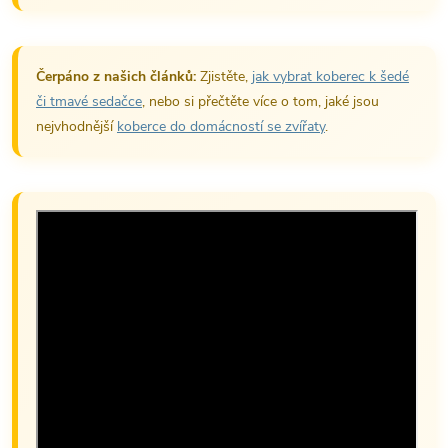
Čerpáno z našich článků:
Zjistěte,
jak vybrat koberec k šedé
či tmavé sedačce
, nebo si přečtěte více o tom, jaké jsou
nejvhodnější
koberce do domácností se zvířaty
.