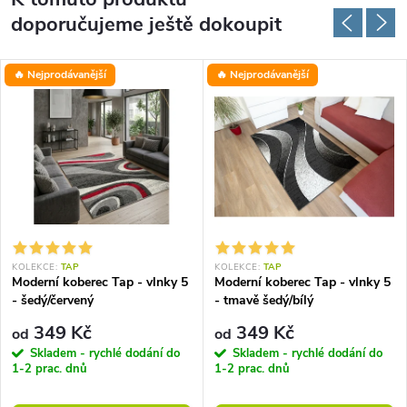
doporučujeme ještě dokoupit
🔥 Nejprodávanější
🔥 Nejprodávanější
KOLEKCE:
TAP
KOLEKCE:
TAP
Moderní koberec Tap - vlnky 5
Moderní koberec Tap - vlnky 5
- šedý/červený
- tmavě šedý/bílý
349 Kč
349 Kč
od
od
Skladem - rychlé dodání do
Skladem - rychlé dodání do
1-2 prac. dnů
1-2 prac. dnů