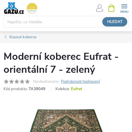
Přejít
NÁKUPNÍ
KOŠÍK
na
obsah
HLEDAT
Kusové koberce
Moderní koberec Eufrat -
orientální 7 - zelený
Neohodnoceno
Podrobnosti hodnocení
Kód produktu:
TA38049
Kolekce:
Eufrat