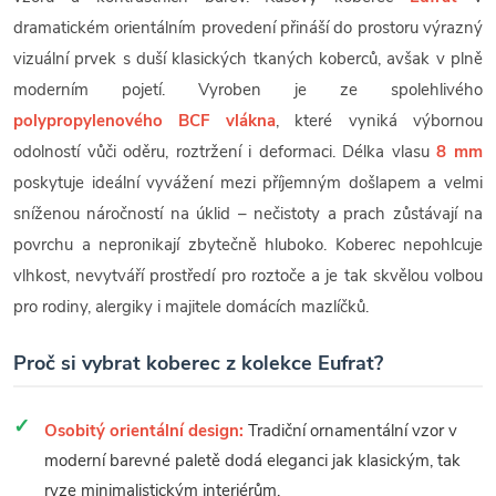
dramatickém orientálním provedení přináší do prostoru výrazný
vizuální prvek s duší klasických tkaných koberců, avšak v plně
moderním pojetí. Vyroben je ze spolehlivého
polypropylenového BCF vlákna
, které vyniká výbornou
odolností vůči oděru, roztržení i deformaci. Délka vlasu
8 mm
poskytuje ideální vyvážení mezi příjemným došlapem a velmi
sníženou náročností na úklid – nečistoty a prach zůstávají na
povrchu a nepronikají zbytečně hluboko. Koberec nepohlcuje
vlhkost, nevytváří prostředí pro roztoče a je tak skvělou volbou
pro rodiny, alergiky i majitele domácích mazlíčků.
Proč si vybrat koberec z kolekce Eufrat?
Osobitý orientální design:
Tradiční ornamentální vzor v
moderní barevné paletě dodá eleganci jak klasickým, tak
ryze minimalistickým interiérům.