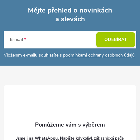
Mějte přehled o novinkách
a slevách
Z
á
E-mail
ODEBÍRAT
p
Vložením e-mailu souhlasíte s
podmínkami ochrany osobních údajů
a
t
í
Jsme i na WhatsAppu. Napište kdykoliv!