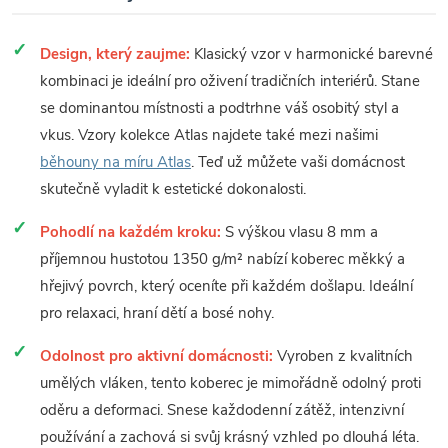
Design, který zaujme:
Klasický vzor v harmonické barevné
kombinaci je ideální pro oživení tradičních interiérů. Stane
se dominantou místnosti a podtrhne váš osobitý styl a
vkus. Vzory kolekce Atlas najdete také mezi našimi
běhouny na míru Atlas
. Teď už můžete vaši domácnost
skutečně vyladit k estetické dokonalosti.
Pohodlí na každém kroku:
S výškou vlasu 8 mm a
příjemnou hustotou 1350 g/m² nabízí koberec měkký a
hřejivý povrch, který oceníte při každém došlapu. Ideální
pro relaxaci, hraní dětí a bosé nohy.
Odolnost pro aktivní domácnosti:
Vyroben z kvalitních
umělých vláken, tento koberec je mimořádně odolný proti
oděru a deformaci. Snese každodenní zátěž, intenzivní
používání a zachová si svůj krásný vzhled po dlouhá léta.