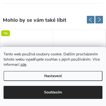
Tip
Tento web používá soubory cookie. Dalším procházením
tohoto webu vyjadřujete souhlas s jejich používáním. Více
informací
zde
.
Nastavení
Metrážní protiskluzová
Ruční odstraňovač vlasů a
podložka pod koberec (vlastní
zvířecích chlupů
Souhlasím
rozměr)
65 Kč
149 Kč
od
Skladem - rychlé dodání do
Skladem - rychlé dodání do