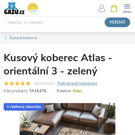
Přejít
NÁKUPNÍ
KOŠÍK
na
obsah
HLEDAT
Kusové koberce
Kusový koberec Atlas -
orientální 3 - zelený
4 hodnocení
Podrobnosti hodnocení
Kód produktu:
TA16476
Kolekce:
Atlas
⭐ Oblíbený zákazníky