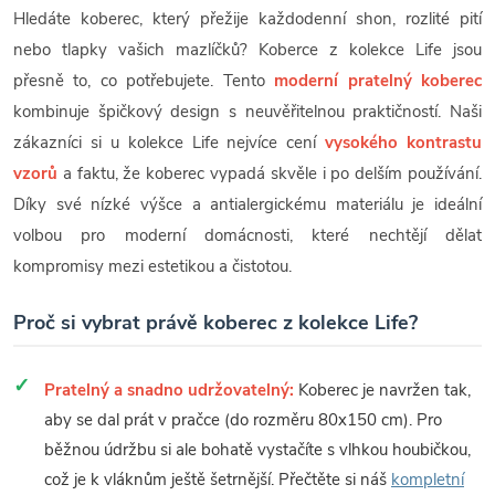
Hledáte koberec, který přežije každodenní shon, rozlité pití
nebo tlapky vašich mazlíčků? Koberce z kolekce Life jsou
přesně to, co potřebujete. Tento
moderní pratelný koberec
kombinuje špičkový design s neuvěřitelnou praktičností. Naši
zákazníci si u kolekce Life nejvíce cení
vysokého kontrastu
vzorů
a faktu, že koberec vypadá skvěle i po delším používání.
Díky své nízké výšce a antialergickému materiálu je ideální
volbou pro moderní domácnosti, které nechtějí dělat
kompromisy mezi estetikou a čistotou.
Proč si vybrat právě koberec z kolekce Life?
Pratelný a snadno udržovatelný:
Koberec je navržen tak,
aby se dal prát v pračce (do rozměru 80x150 cm). Pro
běžnou údržbu si ale bohatě vystačíte s vlhkou houbičkou,
což je k vláknům ještě šetrnější. Přečtěte si náš
kompletní