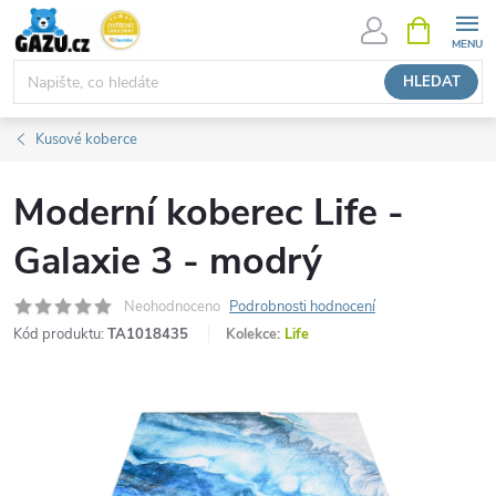
Přejít
NÁKUPNÍ
KOŠÍK
na
obsah
HLEDAT
Kusové koberce
Moderní koberec Life -
Galaxie 3 - modrý
Neohodnoceno
Podrobnosti hodnocení
Kód produktu:
TA1018435
Kolekce:
Life