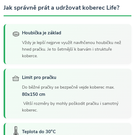
Jak správně prát a udržovat koberec Life?
🧽
Houbička je základ
Vždy je lepší nejprve využít navlhčenou houbičku než
hned pračku. Je to šetrnější k barvám i struktuře
koberce.
🧺
Limit pro pračku
Do běžné pračky se bezpečně vejde koberec max.
80x150 cm
Větší rozměry by mohly poškodit pračku i samotný
koberec.
🌡️
Teplota do 30°C