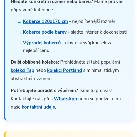
Hledáte konkrétní rozměr nebo barvu?
Máme pro vás
připravené kategorie:
Koberce 120x170 cm
- nejoblíbenější rozměr
Koberce podle barev
- slaďte interiér k dokonalosti
Výprodej koberců
- ulovte si svůj kousek za
nejlepší cenu
Další oblíbené kolekce:
Prohlédněte si také populární
kolekci Tap
nebo
kolekci Portland
s minimalistickým
abstraktním vzorem.
Potřebujete poradit s výběrem?
Jsme tu pro vás!
Kontaktujte nás přes
WhatsApp
nebo se podívejte na
naše
kontaktní údaje
.