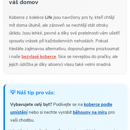
váš domov
Koberce z kolekce
Life
jsou navrženy pro ty, kteří chtějí
mít doma útulně, ale zároveň se nechtějí stát otroky
úklidu. Jsou lehké, pevné a díky své pratelnosti vám ušetří
spoustu vrásek při každodenních nehodách. Pokud
hledáte zajímavou alternativu, doporučujeme prozkoumat
i naše
bezvlasé koberce
. Sice se nevejdou do pračky, ale
jejich údržba je díky absenci vlasu také velmi snadná.
💡 Náš tip pro vás:
Vybavujete celý byt?
Podívejte se na
koberce podle
umístění
nebo si nechte vyrobit
běhouny na míru
pro
vaši chodbu.