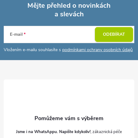
Mějte přehled o novinkách
a slevách
Z
á
E-mail
ODEBÍRAT
p
Vložením e-mailu souhlasíte s
podmínkami ochrany osobních údajů
a
t
í
Jsme i na WhatsAppu. Napište kdykoliv!