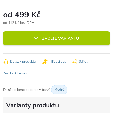
od
499 Kč
od
412 Kč
bez DPH
Měrná
cena:
ZVOLTE VARIANTU
Dotaz k produktu
Hlídací pes
Sdílet
Značka:
Chemex
Další oblíbené koberce v barvě:
Modré