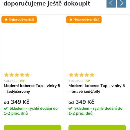
doporučujeme ještě dokoupit
🔥 Nejprodávanější
🔥 Nejprodávanější
KOLEKCE:
TAP
KOLEKCE:
TAP
Moderní koberec Tap - vlnky 5
Moderní koberec Tap - vlnky 5
- šedý/červený
- tmavě šedý/bílý
349 Kč
349 Kč
od
od
Skladem - rychlé dodání do
Skladem - rychlé dodání do
1-2 prac. dnů
1-2 prac. dnů