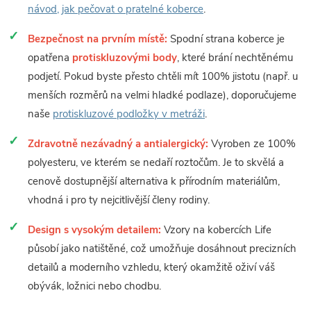
návod, jak pečovat o pratelné koberce
.
Bezpečnost na prvním místě:
Spodní strana koberce je
opatřena
protiskluzovými body
, které brání nechtěnému
podjetí. Pokud byste přesto chtěli mít 100% jistotu (např. u
menších rozměrů na velmi hladké podlaze), doporučujeme
naše
protiskluzové podložky v metráži
.
Zdravotně nezávadný a antialergický:
Vyroben ze 100%
polyesteru, ve kterém se nedaří roztočům. Je to skvělá a
cenově dostupnější alternativa k přírodním materiálům,
vhodná i pro ty nejcitlivější členy rodiny.
Design s vysokým detailem:
Vzory na kobercích Life
působí jako natištěné, což umožňuje dosáhnout precizních
detailů a moderního vzhledu, který okamžitě oživí váš
obývák, ložnici nebo chodbu.