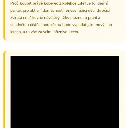
Proč koupit právě koberec z kolekce Life?
Je to ideální
parťák pro aktivní domácnosti. Snese řádící děti, divočící
zvířata i nešikovné návštěvy. Díky možnosti praní a
snadnému čištění houbičkou bude vypadat jako nový i po
letech, a to vše za velmi příznivou cenu!