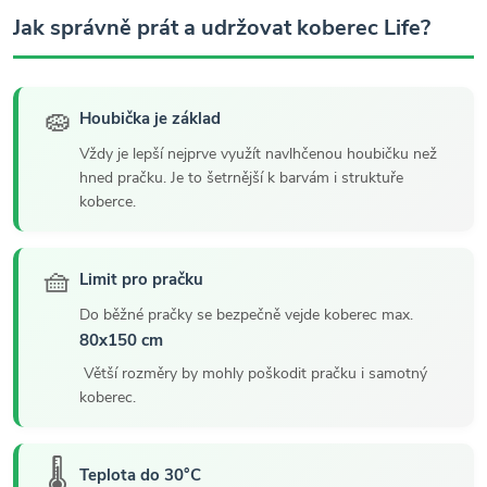
Jak správně prát a udržovat koberec Life?
🧽
Houbička je základ
Vždy je lepší nejprve využít navlhčenou houbičku než
hned pračku. Je to šetrnější k barvám i struktuře
koberce.
🧺
Limit pro pračku
Do běžné pračky se bezpečně vejde koberec max.
80x150 cm
Větší rozměry by mohly poškodit pračku i samotný
koberec.
🌡️
Teplota do 30°C