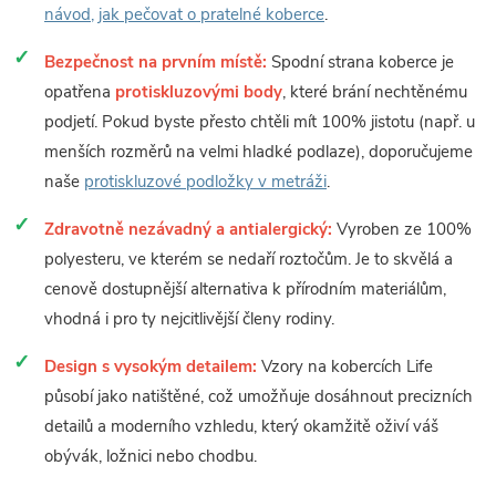
návod, jak pečovat o pratelné koberce
.
Bezpečnost na prvním místě:
Spodní strana koberce je
opatřena
protiskluzovými body
, které brání nechtěnému
podjetí. Pokud byste přesto chtěli mít 100% jistotu (např. u
menších rozměrů na velmi hladké podlaze), doporučujeme
naše
protiskluzové podložky v metráži
.
Zdravotně nezávadný a antialergický:
Vyroben ze 100%
polyesteru, ve kterém se nedaří roztočům. Je to skvělá a
cenově dostupnější alternativa k přírodním materiálům,
vhodná i pro ty nejcitlivější členy rodiny.
Design s vysokým detailem:
Vzory na kobercích Life
působí jako natištěné, což umožňuje dosáhnout precizních
detailů a moderního vzhledu, který okamžitě oživí váš
obývák, ložnici nebo chodbu.