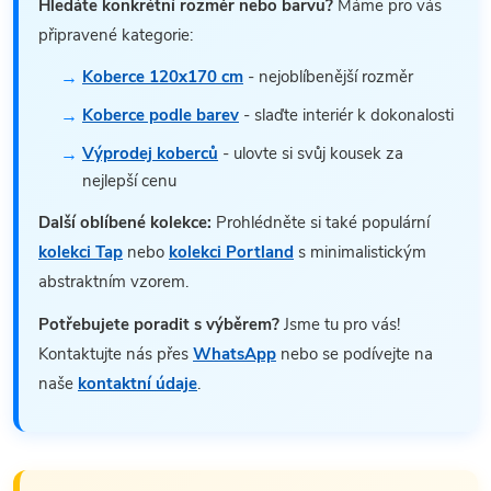
Hledáte konkrétní rozměr nebo barvu?
Máme pro vás
připravené kategorie:
Koberce 120x170 cm
- nejoblíbenější rozměr
Koberce podle barev
- slaďte interiér k dokonalosti
Výprodej koberců
- ulovte si svůj kousek za
nejlepší cenu
Další oblíbené kolekce:
Prohlédněte si také populární
kolekci Tap
nebo
kolekci Portland
s minimalistickým
abstraktním vzorem.
Potřebujete poradit s výběrem?
Jsme tu pro vás!
Kontaktujte nás přes
WhatsApp
nebo se podívejte na
naše
kontaktní údaje
.