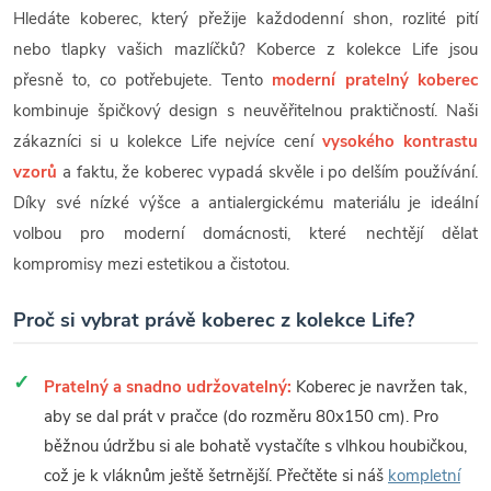
Hledáte koberec, který přežije každodenní shon, rozlité pití
nebo tlapky vašich mazlíčků? Koberce z kolekce Life jsou
přesně to, co potřebujete. Tento
moderní pratelný koberec
kombinuje špičkový design s neuvěřitelnou praktičností. Naši
zákazníci si u kolekce Life nejvíce cení
vysokého kontrastu
vzorů
a faktu, že koberec vypadá skvěle i po delším používání.
Díky své nízké výšce a antialergickému materiálu je ideální
volbou pro moderní domácnosti, které nechtějí dělat
kompromisy mezi estetikou a čistotou.
Proč si vybrat právě koberec z kolekce Life?
Pratelný a snadno udržovatelný:
Koberec je navržen tak,
aby se dal prát v pračce (do rozměru 80x150 cm). Pro
běžnou údržbu si ale bohatě vystačíte s vlhkou houbičkou,
což je k vláknům ještě šetrnější. Přečtěte si náš
kompletní