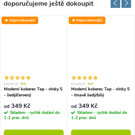
doporučujeme ještě dokoupit
🔥 Nejprodávanější
🔥 Nejprodávanější
KOLEKCE:
TAP
KOLEKCE:
TAP
Moderní koberec Tap - vlnky 5
Moderní koberec Tap - vlnky 5
- šedý/červený
- tmavě šedý/bílý
349 Kč
349 Kč
od
od
Skladem - rychlé dodání do
Skladem - rychlé dodání do
1-2 prac. dnů
1-2 prac. dnů