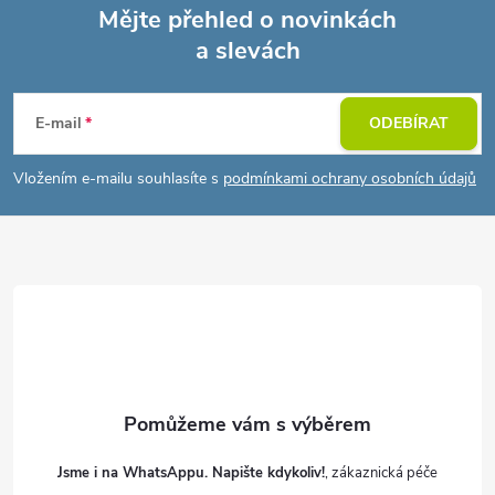
Mějte přehled o novinkách
a slevách
Z
á
E-mail
ODEBÍRAT
p
Vložením e-mailu souhlasíte s
podmínkami ochrany osobních údajů
a
t
í
Jsme i na WhatsAppu. Napište kdykoliv!