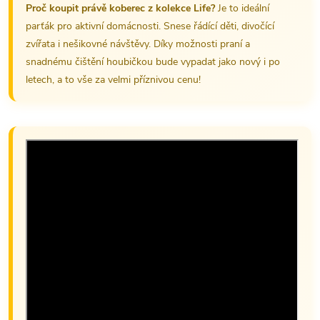
Proč koupit právě koberec z kolekce Life?
Je to ideální
parťák pro aktivní domácnosti. Snese řádící děti, divočící
zvířata i nešikovné návštěvy. Díky možnosti praní a
snadnému čištění houbičkou bude vypadat jako nový i po
letech, a to vše za velmi příznivou cenu!