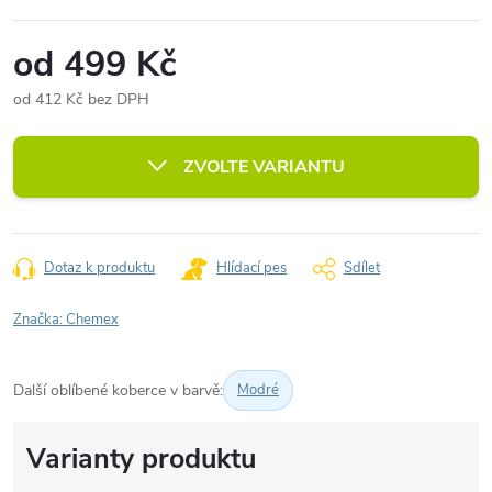
od
499 Kč
od
412 Kč
bez DPH
Měrná
cena:
ZVOLTE VARIANTU
Dotaz k produktu
Hlídací pes
Sdílet
Značka:
Chemex
Další oblíbené koberce v barvě:
Modré