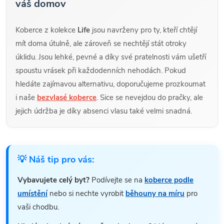
váš domov
Koberce z kolekce
Life
jsou navrženy pro ty, kteří chtějí
mít doma útulně, ale zároveň se nechtějí stát otroky
úklidu. Jsou lehké, pevné a díky své pratelnosti vám ušetří
spoustu vrásek při každodenních nehodách. Pokud
hledáte zajímavou alternativu, doporučujeme prozkoumat
i naše
bezvlasé koberce
. Sice se nevejdou do pračky, ale
jejich údržba je díky absenci vlasu také velmi snadná.
💡 Náš tip pro vás:
Vybavujete celý byt?
Podívejte se na
koberce podle
umístění
nebo si nechte vyrobit
běhouny na míru
pro
vaši chodbu.