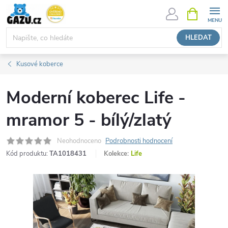
Přejít
NÁKUPNÍ
KOŠÍK
na
obsah
HLEDAT
Kusové koberce
Moderní koberec Life -
mramor 5 - bílý/zlatý
Neohodnoceno
Podrobnosti hodnocení
Kód produktu:
TA1018431
Kolekce:
Life