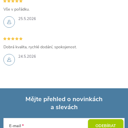
Vše v pořádku.
25.5.2026
Dobrá kvalita, rychlé dodání, spokojenost.
24.5.2026
Mějte přehled o novinkách
a slevách
Z
á
E-mail
ODEBÍRAT