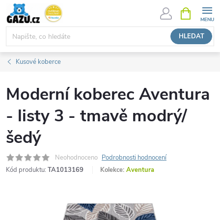
Přejít
NÁKUPNÍ
KOŠÍK
na
obsah
HLEDAT
Kusové koberce
Moderní koberec Aventura
- listy 3 - tmavě modrý/
šedý
Neohodnoceno
Podrobnosti hodnocení
Kód produktu:
TA1013169
Kolekce:
Aventura