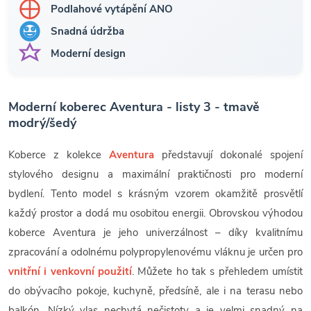
Podlahové vytápění ANO
Snadná údržba
Moderní design
Moderní koberec Aventura - listy 3 - tmavě
modrý/šedý
Koberce z kolekce
Aventura
představují dokonalé spojení
stylového designu a maximální praktičnosti pro moderní
bydlení. Tento model s krásným vzorem okamžitě prosvětlí
každý prostor a dodá mu osobitou energii. Obrovskou výhodou
koberce Aventura je jeho univerzálnost – díky kvalitnímu
zpracování a odolnému polypropylenovému vláknu je určen pro
vnitřní i venkovní použití
. Můžete ho tak s přehledem umístit
do obývacího pokoje, kuchyně, předsíně, ale i na terasu nebo
balkón. Nízký vlas nechytá nečistoty a je velmi snadný na