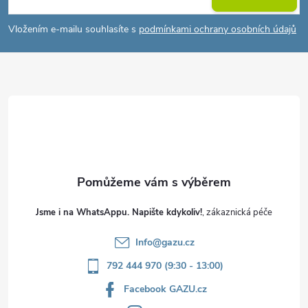
p
Vložením e-mailu souhlasíte s
podmínkami ochrany osobních údajů
a
t
í
Jsme i na WhatsAppu. Napište kdykoliv!
Info
@
gazu.cz
792 444 970 (9:30 - 13:00)
Facebook GAZU.cz