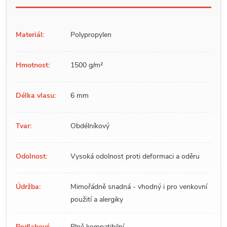
Materiál:
Polypropylen
Hmotnost:
1500 g/m²
Délka vlasu:
6 mm
Tvar:
Obdélníkový
Odolnost:
Vysoká odolnost proti deformaci a oděru
Údržba:
Mimořádně snadná - vhodný i pro venkovní
použití a alergiky
Podlahové
Plně kompatibilní