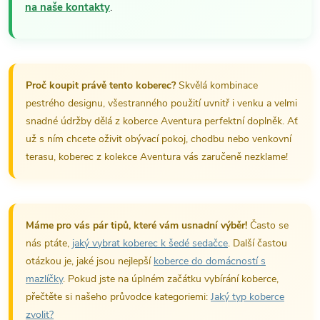
na naše kontakty
.
Proč koupit právě tento koberec?
Skvělá kombinace
pestrého designu, všestranného použití uvnitř i venku a velmi
snadné údržby dělá z koberce Aventura perfektní doplněk. Ať
už s ním chcete oživit obývací pokoj, chodbu nebo venkovní
terasu, koberec z kolekce Aventura vás zaručeně nezklame!
Máme pro vás pár tipů, které vám usnadní výběr!
Často se
nás ptáte,
jaký vybrat koberec k šedé sedačce
. Další častou
otázkou je, jaké jsou nejlepší
koberce do domácností s
mazlíčky
. Pokud jste na úplném začátku vybírání koberce,
přečtěte si našeho průvodce kategoriemi:
Jaký typ koberce
zvolit?