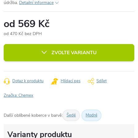
údržba.
Detailní informace
od
569 Kč
od
470 Kč
bez DPH
Měrná
cena:
ZVOLTE VARIANTU
Dotaz k produktu
Hlídací pes
Sdílet
Značka:
Chemex
Další oblíbené koberce v barvě:
Šedé
Modré