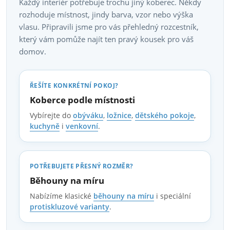
p
Každý interiér potřebuje trochu jiný koberec. Někdy
á
rozhoduje místnost, jindy barva, vzor nebo výška
r
n
vlasu. Připravili jsme pro vás přehledný rozcestník,
í
v
který vám pomůže najít ten pravý kousek pro váš
domov.
k
y
ŘEŠÍTE KONKRÉTNÍ POKOJ?
v
Koberce podle místnosti
Vybírejte do
obýváku
,
ložnice
,
dětského pokoje
,
ý
kuchyně
i
venkovní
.
p
i
POTŘEBUJETE PŘESNÝ ROZMĚR?
Běhouny na míru
s
Nabízíme klasické
běhouny na míru
i speciální
u
protiskluzové varianty
.