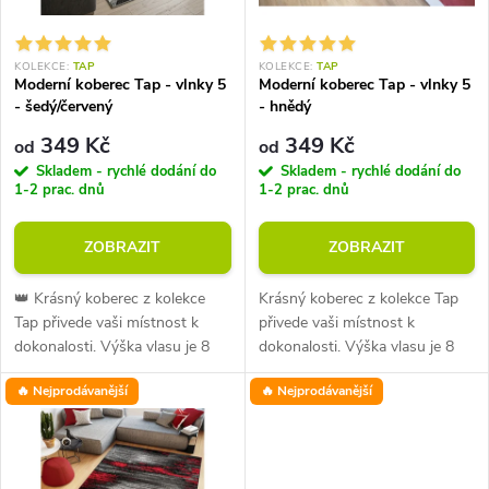
i
í
s
KOLEKCE:
TAP
KOLEKCE:
TAP
p
Moderní koberec Tap - vlnky 5
Moderní koberec Tap - vlnky 5
p
- šedý/červený
- hnědý
r
349 Kč
349 Kč
od
od
r
Skladem - rychlé dodání do
Skladem - rychlé dodání do
o
1-2 prac. dnů
1-2 prac. dnů
o
d
ZOBRAZIT
ZOBRAZIT
d
u
👑 Krásný koberec z kolekce
Krásný koberec z kolekce Tap
u
Tap přivede vaši místnost k
přivede vaši místnost k
k
dokonalosti. Výška vlasu je 8
dokonalosti. Výška vlasu je 8
k
mm při průměrné
mm při průměrné
🔥 Nejprodávanější
🔥 Nejprodávanější
hmotnosti 1350 g/m2. Vysoká
hmotnosti 1350 g/m2. Vysoká
t
odolnost vůči oděru.
odolnost vůči oděru.
t
ů