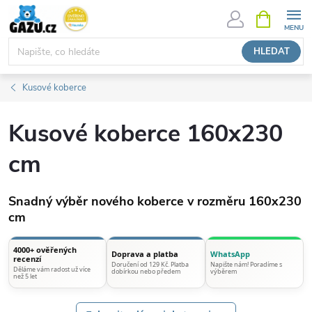
Přejít
NÁKUPNÍ
KOŠÍK
na
obsah
HLEDAT
Kusové koberce
Kusové koberce 160x230
cm
Snadný výběr nového koberce v rozměru 160x230
cm
4000+ ověřených
Doprava a platba
WhatsApp
recenzí
Doručení od 129 Kč. Platba
Napište nám! Poradíme s
Děláme vám radost už více
dobírkou nebo předem
výběrem
než 5 let