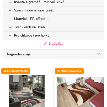
Kvalita a gramáž
- masivní; lehké
Vzor
- moderní, orientální,..
Materiál
- PP, přírodní,..
Tvar
- obdélník, kruh,..
Pro chlapce / pro holky
Zrušit filtry
Ř
Nejprodávanější
a
Nejlevnější
V
🔥 Nejprodávanější
🔥 Nejprodávanější
Nejdražší
z
ý
Abecedně
e
p
n