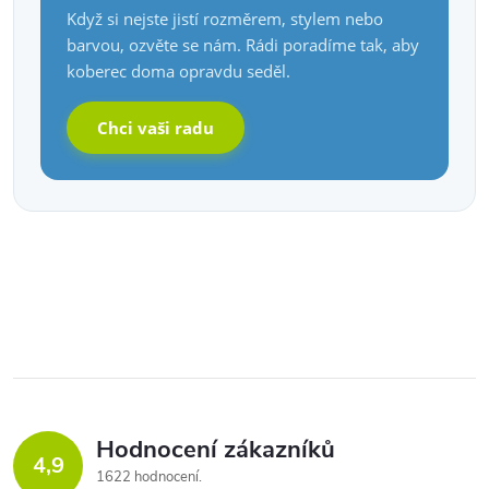
Když si nejste jistí rozměrem, stylem nebo
barvou, ozvěte se nám. Rádi poradíme tak, aby
koberec doma opravdu seděl.
Chci vaši radu
Hodnocení zákazníků
4,9
1622 hodnocení