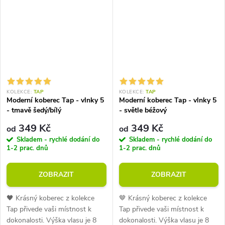
KOLEKCE:
TAP
KOLEKCE:
TAP
Moderní koberec Tap - vlnky 5
Moderní koberec Tap - vlnky 5
- tmavě šedý/bílý
- světle béžový
349 Kč
349 Kč
od
od
Skladem - rychlé dodání do
Skladem - rychlé dodání do
1-2 prac. dnů
1-2 prac. dnů
ZOBRAZIT
ZOBRAZIT
🖤 Krásný koberec z kolekce
🤎 Krásný koberec z kolekce
Tap přivede vaši místnost k
Tap přivede vaši místnost k
dokonalosti. Výška vlasu je 8
dokonalosti. Výška vlasu je 8