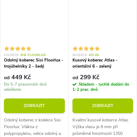
KOLEKCE:
SISI FLOORLUX
KOLEKCE:
ATLAS
Odolný koberec Sisi Floorlux -
Kusový koberec Atlas -
trojúhelníky 2 - šedý
orientální 6 - zelený
449 Kč
299 Kč
od
od
Do 5-7 pracovních dnů
Skladem - rychlé dodání do
odešleme
1-2 prac. dnů
ZOBRAZIT
ZOBRAZIT
Odolný koberec z kolekce Sisi
Kvalitní kusové koberce Atlas.
Floorlux. Vlákna z
Výška vlasu je 8 mm při
polypropylenu, velice odolný a
průměrné hmotnosti 1350