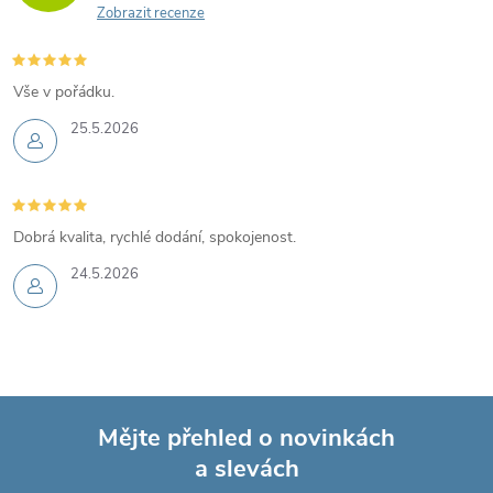
Zobrazit recenze
Vše v pořádku.
25.5.2026
Dobrá kvalita, rychlé dodání, spokojenost.
24.5.2026
Mějte přehled o novinkách
a slevách
Z