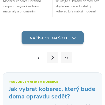
Moderní koberce Portland
💛 Užijte si krásný domov bez
zaujmou svými kvalitními
zbytečné práce. Pratelný
materiály a originálními
koberec Life nabízí moderní
vzory. Výška vlasu je 9 mm při
design, snadné čištění díky
průměrné hmotnosti
nulovému vlasu a možnost
1300 g/m2. Snadná údržba.
praní v pračce u menších
O
rozměrů....
v
NAČÍST 12 DALŠÍCH
l
S
á
1
44
t
d
r
á
a
n
PRŮVODCE VÝBĚREM KOBERCE
c
k
Jak vybrat koberec, který bude
o
í
doma opravdu sedět?
v