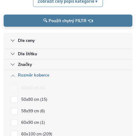
Zobrazit celý popis kategorie
▼
🔍 Použít chytrý FILTR 👈
Dle ceny
Dle štítku
Značky
Rozměr koberce
40x60 cm
0
50x80 cm
15
58x99 cm
6
60x90 cm
1
60x100 cm
209