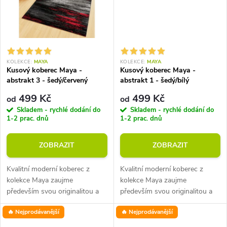
ů
KOLEKCE:
MAYA
KOLEKCE:
MAYA
Kusový koberec Maya -
Kusový koberec Maya -
abstrakt 3 - šedý/červený
abstrakt 1 - šedý/bílý
499 Kč
499 Kč
od
od
Skladem - rychlé dodání do
Skladem - rychlé dodání do
1-2 prac. dnů
1-2 prac. dnů
ZOBRAZIT
ZOBRAZIT
Kvalitní moderní koberec z
Kvalitní moderní koberec z
kolekce Maya zaujme
kolekce Maya zaujme
především svou originalitou a
především svou originalitou a
příjemnými materiály. Výška
příjemnými materiály. Výška
🔥 Nejprodávanější
🔥 Nejprodávanější
vlasu je 8 mm při průměrné
vlasu je 8 mm při průměrné
hmotnosti 1350 g/m2.
hmotnosti 1350 g/m2.