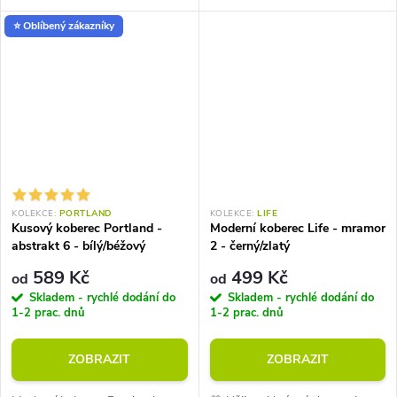
vhodný i na terasu. Gramáž
g/m2. Vhodné do místností s
⭐ Oblíbený zákazníky
1600g/m2. Tloušťka koberce 6
podlahovým vytápěním.
mm. Země původu Belgie.
KOLEKCE:
PORTLAND
KOLEKCE:
LIFE
Kusový koberec Portland -
Moderní koberec Life - mramor
abstrakt 6 - bílý/béžový
2 - černý/zlatý
589 Kč
499 Kč
od
od
Skladem - rychlé dodání do
Skladem - rychlé dodání do
1-2 prac. dnů
1-2 prac. dnů
ZOBRAZIT
ZOBRAZIT