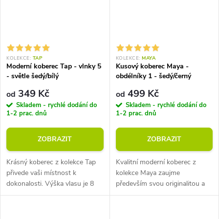
KOLEKCE:
TAP
KOLEKCE:
MAYA
Moderní koberec Tap - vlnky 5
Kusový koberec Maya -
- světle šedý/bílý
obdélníky 1 - šedý/černý
349 Kč
499 Kč
od
od
Skladem - rychlé dodání do
Skladem - rychlé dodání do
1-2 prac. dnů
1-2 prac. dnů
ZOBRAZIT
ZOBRAZIT
Krásný koberec z kolekce Tap
Kvalitní moderní koberec z
přivede vaši místnost k
kolekce Maya zaujme
dokonalosti. Výška vlasu je 8
především svou originalitou a
mm při průměrné
příjemnými materiály. Výška
hmotnosti 1350 g/m2. Vysoká
vlasu je 8 mm při průměrné
odolnost vůči oděru.
hmotnosti 1350 g/m2.